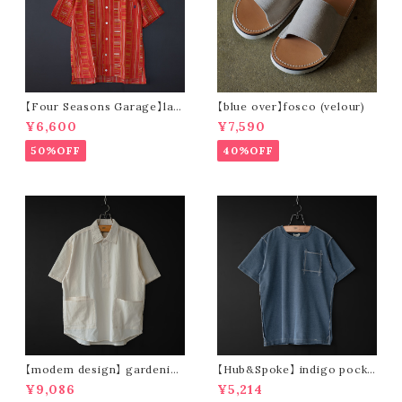
【Four Seasons Garage】lad
【blue over】fosco (velour)
der stripe open collar s/s s
¥6,600
¥7,590
hirt (orange)
50%OFF
40%OFF
【modem design】 gardenin
【Hub&Spoke】 indigo pocke
g s/s shirt (sand)
t t-shirt (light indigo)
¥9,086
¥5,214