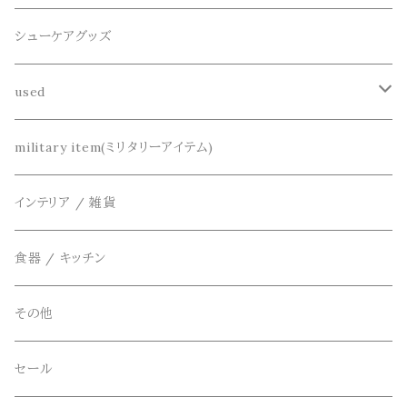
半袖シャツ
decka(デカ)
キーアクセサリー
シューケアグッズ
シャツ
dros dro(ドロスドロ)
財布、コインケース、マネークリップ
used
カーディガン
DETAIL(ディティール)
鞄
リメイク
military item(ミリタリーアイテム)
ベスト
THE FLAVOR DESIGN(ザ フレーバーデザイン)
アクセサリー
インテリア / 雑貨
アウター
FOB FACTORY(エフオービーファクトリー)
食器 / キッチン
Four Seasons Garage(FSG)
その他
freewaters(フリーウォータース)
セール