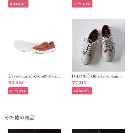
30%OFF
40%OFF
【freewaters】 Cloud9 Ventu
【GLOBE】 Gillette (cream /
re - Lace Up (brown)
pomegranate)
¥3,388
¥7,315
65%OFF
65%OFF
その他の商品