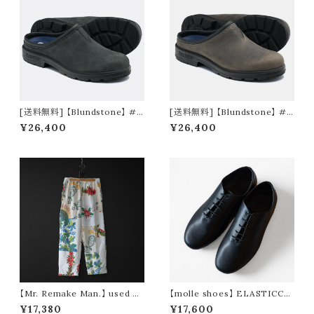
[送料無料] 【Blundstone】 #2
[送料無料] 【Blundstone】 #2
420 ORIGINALS CLOG rusti
422 ORIGINALS CLOG cray
¥26,400
¥26,400
c black
【Mr. Remake Man.】 used no
【molle shoes】 ELASTICCO
rdic cloth remake pants ①
RD JAZZ
¥17,380
¥17,600