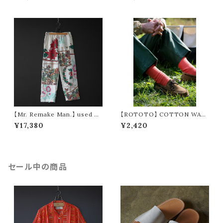
【Mr. Remake Man.】 used no
【ROTOTO】 COTTON WAF
rdic cloth remake pants ②
FLE CREW SOCKS R1110
¥17,380
¥2,420
セール中の商品