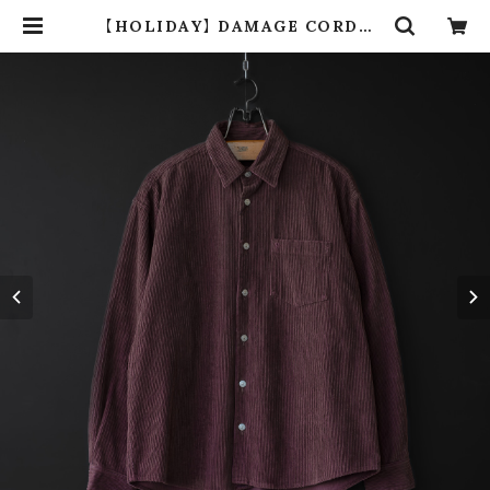
【HOLIDAY】 DAMAGE CORDUR
OY BIG SHIRT JACKET (brow
n) | dros dro