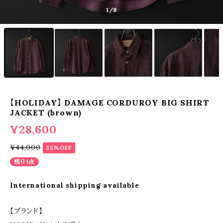
1
/8
【HOLIDAY】 DAMAGE CORDUROY BIG SHIRT
JACKET (brown)
¥28,600
¥44,000
35%OFF
残り1点
International shipping available
【ブランド】