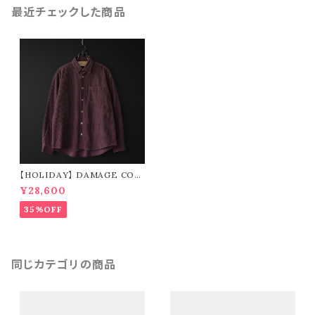
最近チェックした商品
【HOLIDAY】 DAMAGE COR
DUROY BIG SHIRT JACKET
¥28,600
(brown)
35%OFF
同じカテゴリの商品