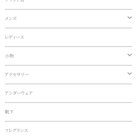
ブランド別
ACE SNKR(エーススニーカー)
メンズ
Anapau,Seaing,ANAPAU UG
トップス
レディース
Tシャツ
Blundstone(ブランドストーン)
ボトムス
小物
ロンT
ロング
CameOne(ケイムワン)
セットアップ
帽子、マフラー、手袋
アクセサリー
スウェット / トレーナー
ショート
CANDY DESIGN&WORKS(CDW)
シューズ
メガネ、サングラス
リング
アンダーウェア
ニット / セーター
水陸両用ショートパンツ
シューズ
collonil(コロニル)
ベルト
ブレスレット、バングル
靴下
パーカー
サンダル
CountyComm(カウンティーコム)
腕時計
ネックレス
フレグランス