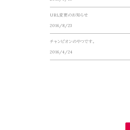
hanakazari(ハナカザリ)
URL変更のお知らせ
Hub&Spoke(ハブアンドスポーク)
2016/8/23
JHANKSON(ジャンクソン)
チャンピオンのやつです。
2016/4/24
KIKKERLAND(キッカーランド)
masterkey(マスターキー)
MIDORI KOMATSU(ミドリコマツ)
modem design(モデムデザイン)
FUN for modem design (ojisan)
molle shoes(モールシューズ)