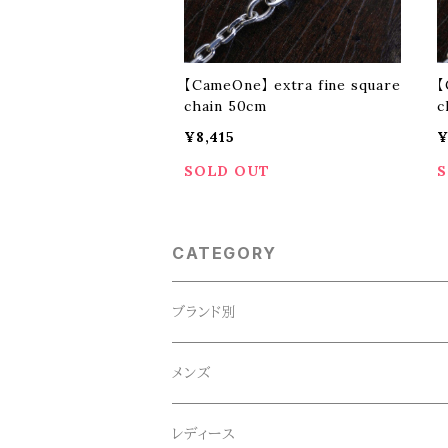
【CameOne】 extra fine square
【
chain 50cm
c
¥8,415
¥
SOLD OUT
S
CATEGORY
ブランド別
ACE SNKR(エーススニーカー)
メンズ
Anapau,Seaing,ANAPAU UG
トップス
レディース