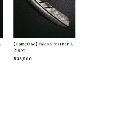
L
【CameOne】 falcon feather L
Right
¥38,500