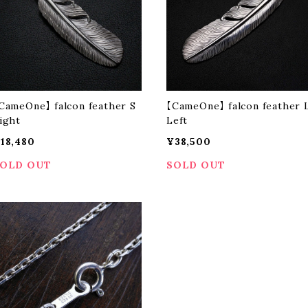
CameOne】 falcon feather S
【CameOne】 falcon feather 
ight
Left
18,480
¥38,500
OLD OUT
SOLD OUT