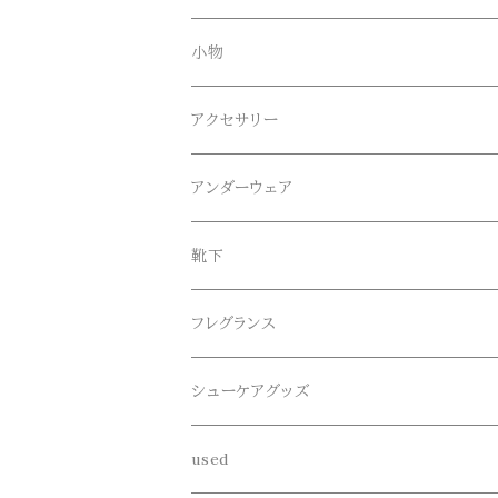
Tシャツ
Blundstone(ブランドストーン)
ボトムス
小物
ロンT
ロング
CameOne(ケイムワン)
セットアップ
帽子、マフラー、手袋
アクセサリー
スウェット / トレーナー
ショート
CANDY DESIGN&WORKS(CDW)
シューズ
メガネ、サングラス
リング
アンダーウェア
ニット / セーター
水陸両用ショートパンツ
シューズ
collonil(コロニル)
ベルト
ブレスレット、バングル
靴下
パーカー
サンダル
CountyComm(カウンティーコム)
腕時計
ネックレス
フレグランス
半袖シャツ
decka(デカ)
キーアクセサリー
シューケアグッズ
シャツ
dros dro(ドロスドロ)
財布、コインケース、マネークリップ
used
カーディガン