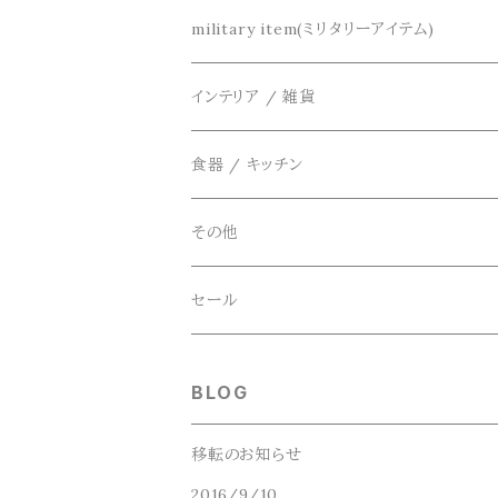
DETAIL(ディティール)
鞄
リメイク
military item(ミリタリーアイテム)
ベスト
THE FLAVOR DESIGN(ザ フレーバーデ
アクセサリー
インテリア / 雑貨
アウター
FOB FACTORY(エフオービーファクトリー)
食器 / キッチン
Four Seasons Garage(FSG)
その他
freewaters(フリーウォータース)
セール
GLOBE(グローブ)
BLOG
GLOMA NAUTICA(グローマノーティカ)
移転のお知らせ
2016/9/10