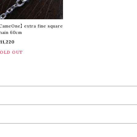
CameOne】 extra fine square
hain 60cm
11,220
OLD OUT