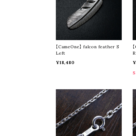
【CameOne】 falcon feather S
【
Left
R
¥18,480
¥
S