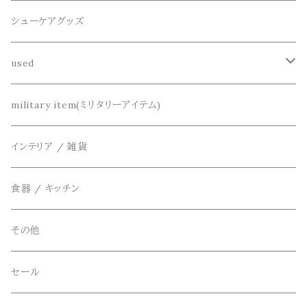
半袖シャツ
decka(デカ)
キーアクセサリー
シューケアグッズ
シャツ
dros dro(ドロスドロ)
財布、コインケース、マネークリップ
used
カーディガン
DETAIL(ディティール)
鞄
リメイク
military item(ミリタリーアイテム)
ベスト
THE FLAVOR DESIGN(ザ フレーバーデザイン)
アクセサリー
インテリア / 雑貨
アウター
FOB FACTORY(エフオービーファクトリー)
食器 / キッチン
Four Seasons Garage(FSG)
その他
freewaters(フリーウォータース)
セール