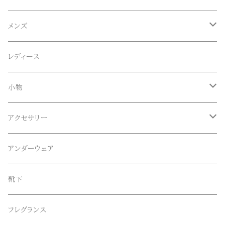
ACE SNKR(エーススニーカー)
メンズ
Anapau,Seaing,ANAPAU UG
トップス
レディース
Tシャツ
Blundstone(ブランドストーン)
ボトムス
小物
ロンT
ロング
CameOne(ケイムワン)
セットアップ
帽子、マフラー、手袋
アクセサリー
スウェット / トレーナー
ショート
CANDY DESIGN&WORKS(CDW)
シューズ
メガネ、サングラス
リング
アンダーウェア
ニット / セーター
水陸両用ショートパンツ
シューズ
collonil(コロニル)
ベルト
ブレスレット、バングル
靴下
パーカー
サンダル
CountyComm(カウンティーコム)
腕時計
ネックレス
フレグランス