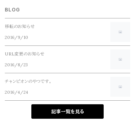
GLOBE(グローブ)
BLOG
GLOMA NAUTICA(グローマノーティカ)
移転のお知らせ
2016/9/10
hanakazari(ハナカザリ)
URL変更のお知らせ
Hub&Spoke(ハブアンドスポーク)
2016/8/23
JHANKSON(ジャンクソン)
チャンピオンのやつです。
2016/4/24
KIKKERLAND(キッカーランド)
記事一覧を見る
masterkey(マスターキー)
MIDORI KOMATSU(ミドリコマツ)