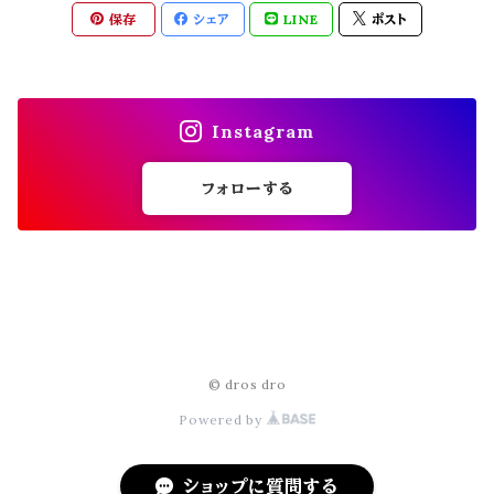
保存
シェア
LINE
ポスト
modem design(モデムデザイン)
FUN for modem design (ojisan)
molle shoes(モールシューズ)
Instagram
MON PETIT ART(モン プティ アール)
フォローする
Mr. Remak Man.(ミスターリメイクマン)
Nasngwam.(ナスングワム)
© dros dro
ROTOTO(ロトト)
Powered by
SHOE SHAME(シューシェイム)
ショップに質問する