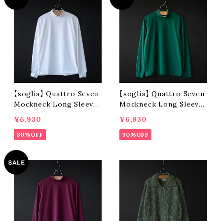
【soglia】 Quattro Seven
【soglia】 Quattro Seven
Mockneck Long Sleeve
Mockneck Long Sleeve
(white)
(green)
¥6,930
¥6,930
30%OFF
30%OFF