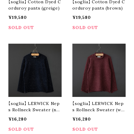
【soglia】 Cotton Dyed C
【soglia】 Cotton Dyed C
orduroy pants (greige)
orduroy pants (brown)
¥19,580
¥19,580
SOLD OUT
SOLD OUT
【soglia】 LERWICK Nep
【soglia】 LERWICK Nep
s Rollneck Sweater (nav
s Rollneck Sweater (win
y)
e)
¥16,280
¥16,280
SOLD OUT
SOLD OUT