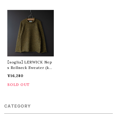
【soglia】 LERWICK Nep
s Rollneck Sweater (kha
ki)
¥16,280
SOLD OUT
CATEGORY