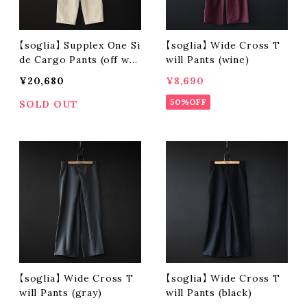
【soglia】 Supplex One Si
【soglia】 Wide Cross T
de Cargo Pants (off whi
will Pants (wine)
te)
¥20,680
¥8,690
50%OFF
SOLD OUT
【soglia】 Wide Cross T
【soglia】 Wide Cross T
will Pants (gray)
will Pants (black)