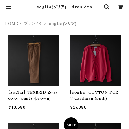
soglia(ソリア) | dros dro
HOME
ブランド別
soglia(ソリア)
【soglia】 TEXBRID 2way
【soglia】 COTTON FOR
color pants (brown)
T Cardigan (pink)
¥19,580
¥17,380