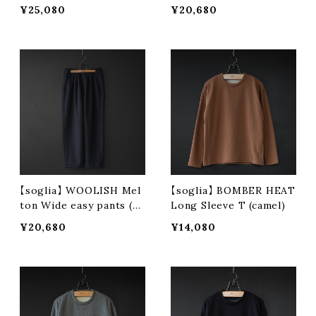
ocha)
¥25,080
¥20,680
【soglia】 WOOLISH Mel
【soglia】 BOMBER HEAT
ton Wide easy pants (bl
Long Sleeve T (camel)
ack)
¥20,680
¥14,080