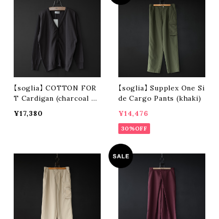
【soglia】 COTTON FOR
【soglia】 Supplex One Si
T Cardigan (charcoal gr
de Cargo Pants (khaki)
ay)
¥17,380
¥14,476
30%OFF