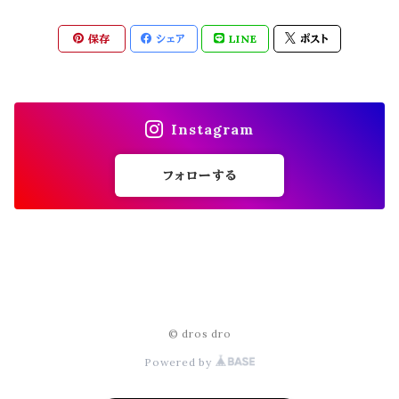
MIDORI KOMATSU(ミドリコマツ)
保存
シェア
LINE
ポスト
modem design(モデムデザイン)
FUN for modem design (ojisan)
molle shoes(モールシューズ)
Instagram
MON PETIT ART(モン プティ アール)
フォローする
Mr. Remak Man.(ミスターリメイクマン)
Nasngwam.(ナスングワム)
© dros dro
ROTOTO(ロトト)
Powered by
SHOE SHAME(シューシェイム)