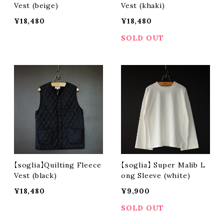
Vest (beige)
Vest (khaki)
¥18,480
¥18,480
SOLD OUT
【soglia】Quilting Fleece
【soglia】 Super Malib L
Vest (black)
ong Sleeve (white)
¥18,480
¥9,900
SOLD OUT