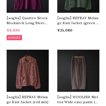
【soglia】 Quattro Seven
【soglia】 REPRAY Melan
Mockneck Long Sleeve
ge Knit Jacket (green m
(wine)
ix)
¥6,930
¥25,080
30%OFF
【soglia】 REPRAY Melan
【soglia】 WOOLISH Mel
ge Knit Jacket (red mix)
ton Wide easy pants (m