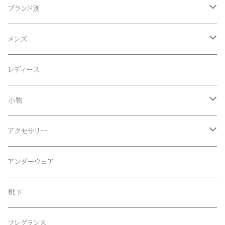
ブランド別
ACE SNKR(エーススニーカー)
メンズ
Anapau,Seaing,ANAPAU UG
トップス
レディース
Tシャツ
Blundstone(ブランドストーン)
ボトムス
小物
ロンT
ロング
CameOne(ケイムワン)
セットアップ
帽子、マフラー、手袋
アクセサリー
スウェット / トレーナー
ショート
CANDY DESIGN&WORKS(CDW)
シューズ
メガネ、サングラス
リング
アンダーウェア
ニット / セーター
水陸両用ショートパンツ
シューズ
collonil(コロニル)
ベルト
ブレスレット、バングル
靴下
パーカー
サンダル
CountyComm(カウンティーコム)
腕時計
ネックレス
フレグランス