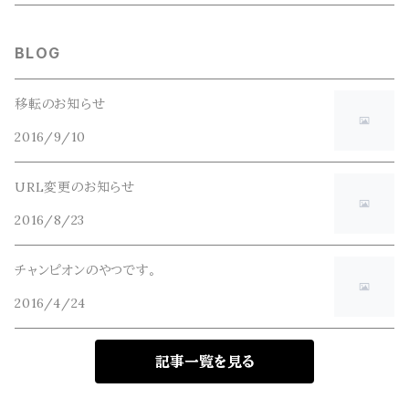
GLOBE(グローブ)
BLOG
GLOMA NAUTICA(グローマノーティカ)
移転のお知らせ
2016/9/10
hanakazari(ハナカザリ)
URL変更のお知らせ
Hub&Spoke(ハブアンドスポーク)
2016/8/23
JHANKSON(ジャンクソン)
チャンピオンのやつです。
2016/4/24
KIKKERLAND(キッカーランド)
記事一覧を見る
masterkey(マスターキー)