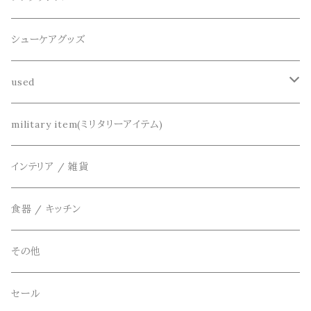
半袖シャツ
decka(デカ)
キーアクセサリー
シューケアグッズ
シャツ
dros dro(ドロスドロ)
財布、コインケース、マネークリップ
used
カーディガン
DETAIL(ディティール)
鞄
リメイク
military item(ミリタリーアイテム)
ベスト
THE FLAVOR DESIGN(ザ フレーバーデザイン)
アクセサリー
インテリア / 雑貨
アウター
FOB FACTORY(エフオービーファクトリー)
食器 / キッチン
Four Seasons Garage(FSG)
その他
freewaters(フリーウォータース)
セール