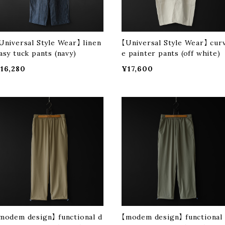
Universal Style Wear】 linen
【Universal Style Wear】 cur
asy tuck pants (navy)
e painter pants (off white)
16,280
¥17,600
modem design】 functional d
【modem design】 functional