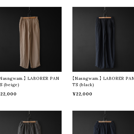
Nasngwam.】 LABORER PAN
【Nasngwam.】 LABORER PA
S (beige)
TS (black)
22,000
¥22,000