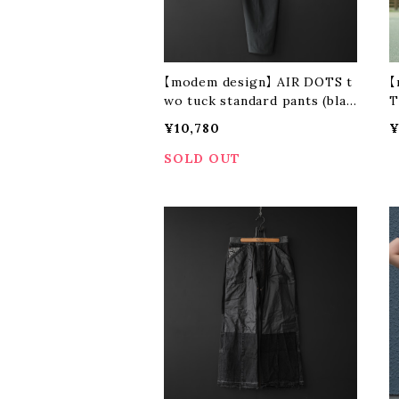
【modem design】 AIR DOTS t
【
wo tuck standard pants (blac
T
k)
¥10,780
¥
SOLD OUT