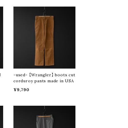
N
-used- 【Wrangler】 boots cut
corduroy pants made in USA
¥9,790