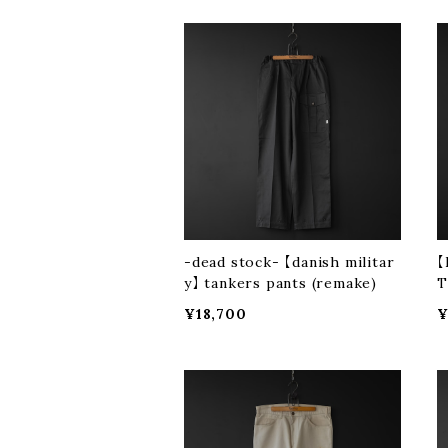
-dead stock- 【danish militar
【
y】 tankers pants (remake)
T
¥18,700
¥