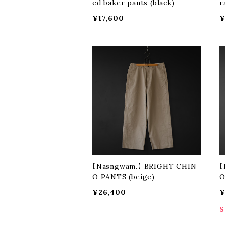
ed baker pants (black)
r
¥17,600
¥
【Nasngwam.】 BRIGHT CHIN
【
O PANTS (beige)
O
¥26,400
¥
S