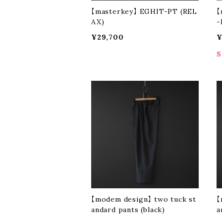
【masterkey】 EGHIT-PT (REL
【
AX)
-
¥29,700
¥
S
【modem design】 two tuck st
【
andard pants (black)
a