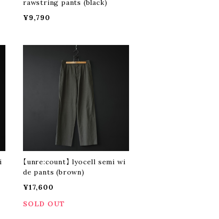
rawstring pants (black)
¥9,790
i
【unre:count】 lyocell semi wi
de pants (brown)
¥17,600
SOLD OUT