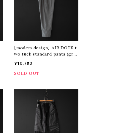
【modem design】 AIR DOTS t
wo tuck standard pants (gra
y)
¥10,780
SOLD OUT