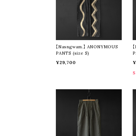
【Nasngwam.】 ANONYMOUS
【
PANTS (size S)
P
¥29,700
¥
S