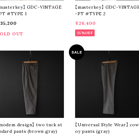
masterkey】 GDC-VINTAGE
【masterkey】 GDC-VINTAG
PT #TYPE 1
-PT #TYPE 2
35,200
¥26,400
25%OFF
OLD OUT
modem design】 two tuck st
【Universal Style Wear】 co
ndard pants (brown gray)
oy pants (gray)