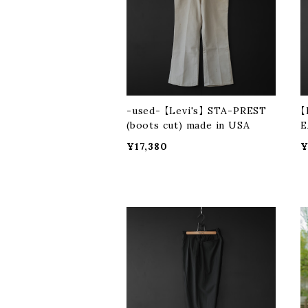
-used- 【Levi's】 STA-PREST
【
(boots cut) made in USA
E
¥17,380
¥