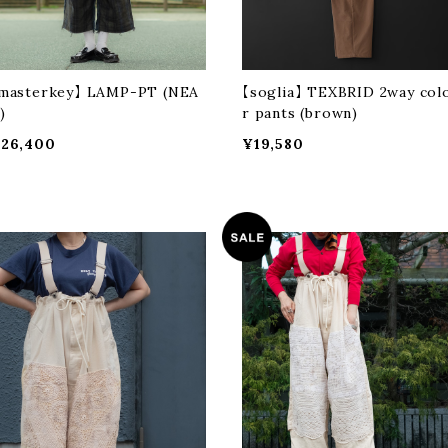
masterkey】 LAMP-PT (NEA
【soglia】 TEXBRID 2way col
)
r pants (brown)
26,400
¥19,580