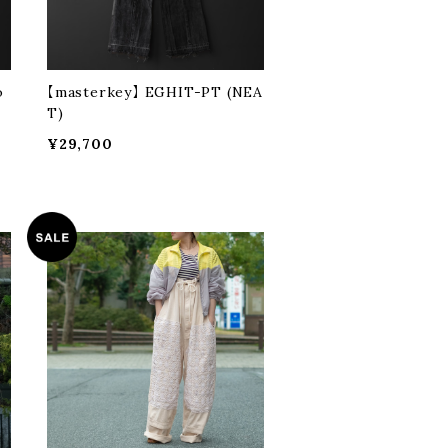
o
【masterkey】 EGHIT-PT (NEA
T)
¥29,700