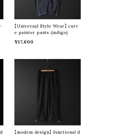
v
【Universal Style Wear】 curv
e painter pants (indigo)
¥17,600
 d
【modem design】 functional d