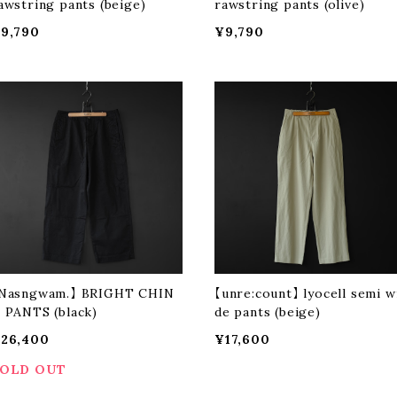
awstring pants (beige)
rawstring pants (olive)
9,790
¥9,790
Nasngwam.】 BRIGHT CHIN
【unre:count】 lyocell semi w
 PANTS (black)
de pants (beige)
26,400
¥17,600
OLD OUT