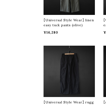
【Universal Style Wear】 linen
【
easy tuck pants (olive)
e
¥16,280
¥
【Universal Style Wear】 rugg
【