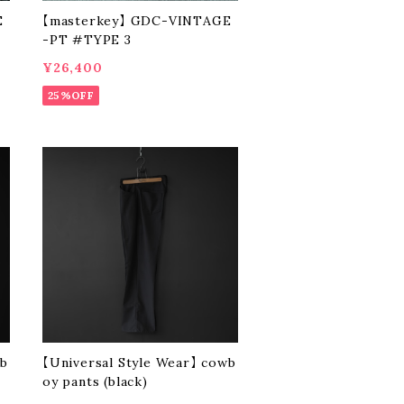
E
【masterkey】 GDC-VINTAGE
-PT #TYPE 3
¥26,400
25%OFF
wb
【Universal Style Wear】 cowb
oy pants (black)