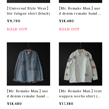
【Universal Style Wear】
【Mr. Remake Man.】 use
lite fatigue shirt (black)
d denim remake hand st
itch shirt (size M)
¥9,790
¥18,480
SOLD OUT
SOLD OUT
【Mr. Remake Man.】 use
【Mr. Remake Man.】 tent
d denim remake hand st
wappen works shirt (si
itch shirt (size L)
ze M ①)
¥18,480
¥17,380