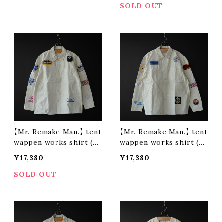
SOLD OUT
【Mr. Remake Man.】 tent
【Mr. Remake Man.】 tent
wappen works shirt (si
wappen works shirt (si
ze M ②)
ze L ③)
¥17,380
¥17,380
SOLD OUT