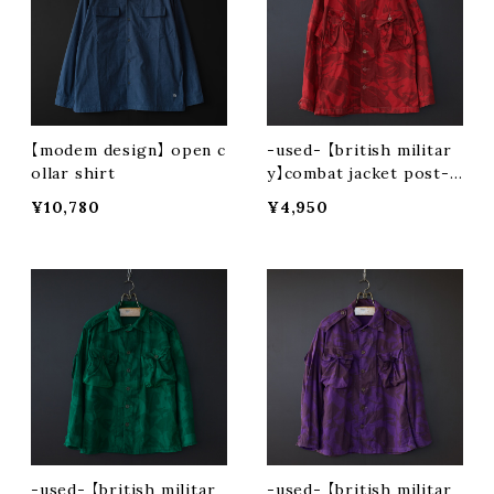
【modem design】 open c
-used- 【british militar
ollar shirt
y】combat jacket post-d
yeing (red)
¥10,780
¥4,950
-used- 【british militar
-used- 【british militar