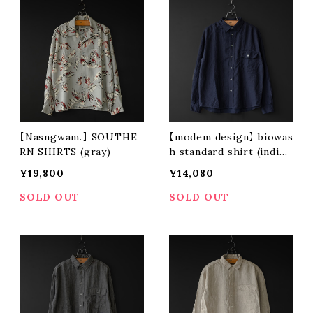
【Nasngwam.】 SOUTHE
【modem design】 biowas
RN SHIRTS (gray)
h standard shirt (indig
o)
¥19,800
¥14,080
SOLD OUT
SOLD OUT