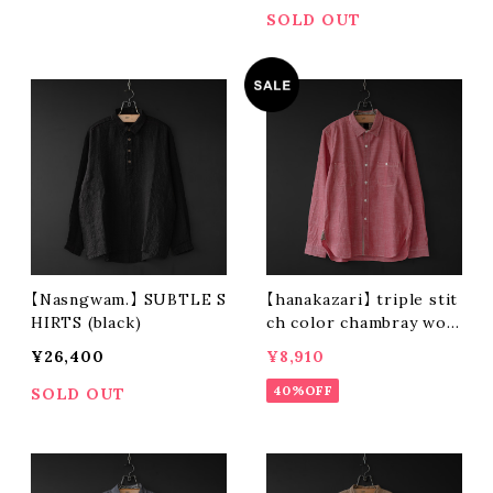
SOLD OUT
【Nasngwam.】 SUBTLE S
【hanakazari】 triple stit
HIRTS (black)
ch color chambray wor
k shirt (red)
¥26,400
¥8,910
40%OFF
SOLD OUT