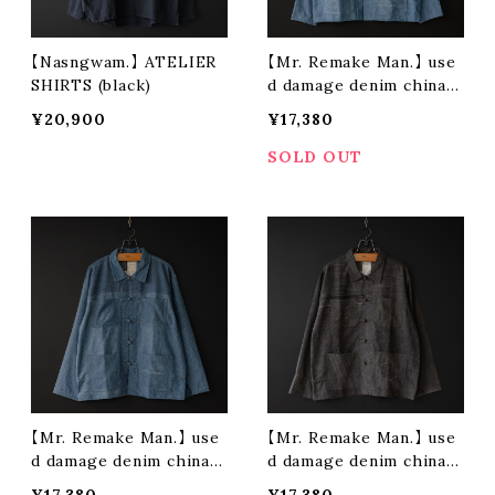
【Nasngwam.】 ATELIER
【Mr. Remake Man.】 use
SHIRTS (black)
d damage denim china s
hirt (blue size M)
¥20,900
¥17,380
SOLD OUT
【Mr. Remake Man.】 use
【Mr. Remake Man.】 use
d damage denim china s
d damage denim china s
hirt (blue size L)
hirt (black size M)