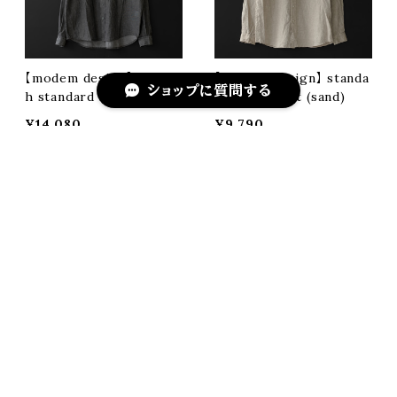
【modem design】 biowas
【modem design】 standa
ショップに質問する
h standard shirt (black)
rd linen shirt (sand)
¥14,080
¥9,790
SOLD OUT
SOLD OUT
キーワードから探す
カテゴリから探す
【modem design】 standa
【modem design】 standa
Home
メンズ
トップス
シャツ