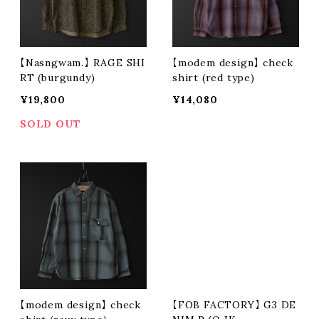
【Nasngwam.】 RAGE SHI
【modem design】 check
RT (burgundy)
shirt (red type)
¥19,800
¥14,080
SOLD OUT
【modem design】 check
【FOB FACTORY】 G3 DE