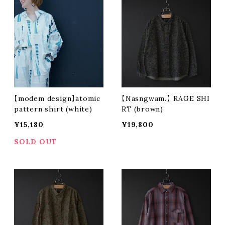
【modem design】atomic
【Nasngwam.】 RAGE SHI
pattern shirt (white)
RT (brown)
¥15,180
¥19,800
SOLD OUT