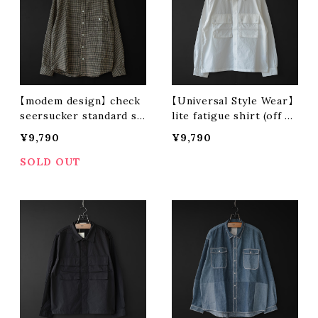
【modem design】 check
【Universal Style Wear】
seersucker standard sh
lite fatigue shirt (off w
irt (black)
hite)
¥9,790
¥9,790
SOLD OUT