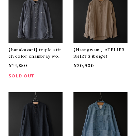
【hanakazari】 triple stit
【Nasngwam.】 ATELIER
ch color chambray wor
SHIRTS (beige)
k shirt (navy)
¥14,850
¥20,900
SOLD OUT