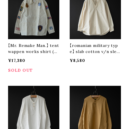
【Mr. Remake Man.】 tent
【romanian military typ
wappen works shirt (si
e】 slab cotton v/n slee
ze L ④)
ping shirt
¥17,380
¥8,580
SOLD OUT