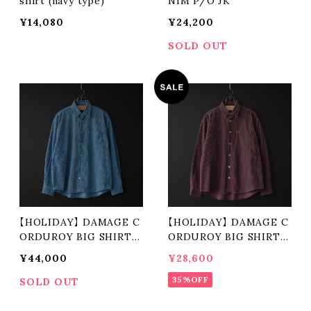
shirt (navy type)
NIM P/O JK
¥14,080
¥24,200
SOLD OUT
【HOLIDAY】 DAMAGE C
【HOLIDAY】 DAMAGE C
ORDUROY BIG SHIRT J
ORDUROY BIG SHIRT J
ACKET (blue)
ACKET (brown)
¥44,000
¥28,600
35%OFF
SOLD OUT