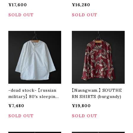
jacket
¥17,600
¥16,280
SOLD OUT
SOLD OUT
-dead stock- 【russian
【Nasngwam.】 SOUTHE
military】 80's sleeping
RN SHIRTS (burgundy)
shirt
¥7,480
¥19,800
SOLD OUT
SOLD OUT