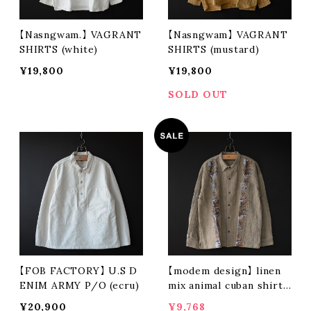
【Nasngwam.】 VAGRANT
【Nasngwam】 VAGRANT
SHIRTS (white)
SHIRTS (mustard)
¥19,800
¥19,800
SOLD OUT
【FOB FACTORY】 U.S D
【modem design】 linen
ENIM ARMY P/O (ecru)
mix animal cuban shirt
(sand)
¥20,900
¥9,768