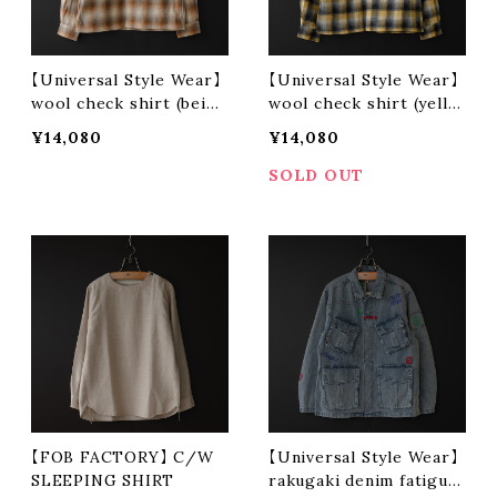
【Universal Style Wear】
【Universal Style Wear】
wool check shirt (beige
wool check shirt (yello
type)
w type)
¥14,080
¥14,080
SOLD OUT
【FOB FACTORY】 C/W
【Universal Style Wear】
SLEEPING SHIRT
rakugaki denim fatigue