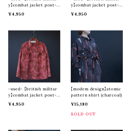
y】combat jacket post-d
y】combat jacket post-d
yeing (green)
yeing (purple)
¥4,950
¥4,950
-used- 【british militar
【modem design】atomic
y】combat jacket post-d
pattern shirt (charcoal)
yeing (pink)
¥4,950
¥15,180
SOLD OUT