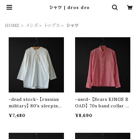
シャツ | dros dro
HOME
メンズ
トップス
シャツ
-dead stock- 【russian
-used- 【Sears KINGS R
military】 80's sleeping
OAD】 70s band collar s
shirt
hirt (remake)
¥7,480
¥8,690