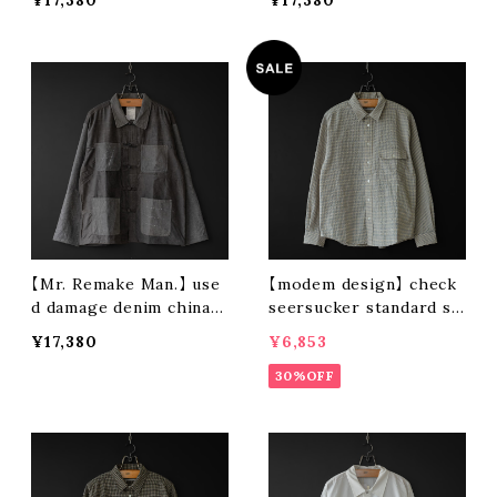
¥17,380
¥17,380
【Mr. Remake Man.】 use
【modem design】 check
d damage denim china s
seersucker standard sh
hirt (black size L)
irt (beige)
¥17,380
¥6,853
30%OFF