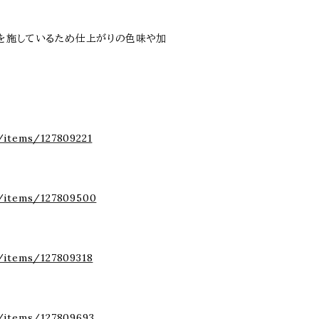
を施しているため仕上がりの色味や加
/items/127809221
p/items/127809500
/items/127809318
/items/127809693