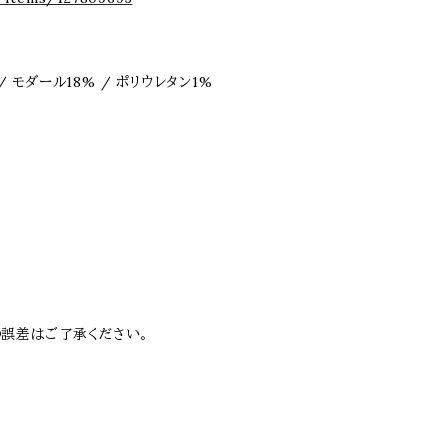
/ モダール18% / ポリウレタン1%
誤差はご了承ください。