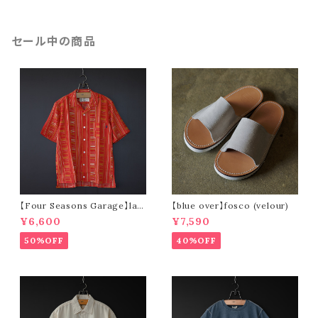
セール中の商品
【Four Seasons Garage】lad
【blue over】fosco (velour)
der stripe open collar s/s s
¥6,600
¥7,590
hirt (orange)
50%OFF
40%OFF