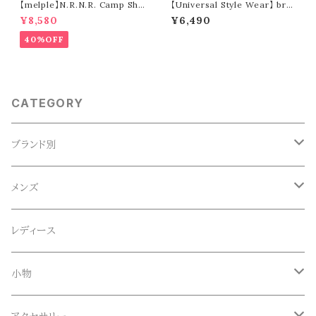
【melple】N.R.N.R. Camp Shir
【Universal Style Wear】 bre
t (black)
men tee (black)
¥8,580
¥6,490
40%OFF
CATEGORY
ブランド別
ACE SNKR(エーススニーカー)
メンズ
Anapau,Seaing,ANAPAU UG
トップス
レディース
Tシャツ
Blundstone(ブランドストーン)
ボトムス
小物
ロンT
ロング