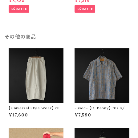
¥3,388
¥7,315
65%OFF
65%OFF
その他の商品
【Universal Style Wear】 cur
-used- 【JC Penny】 70s s/s
ve painter pants (off white)
check shirt
¥17,600
¥7,590