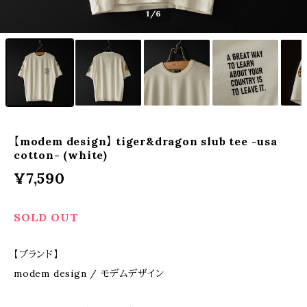
1
/6
【modem design】 tiger&dragon slub tee -usa
cotton- (white)
¥7,590
SOLD OUT
【ブランド】
modem design / モデムデザイン