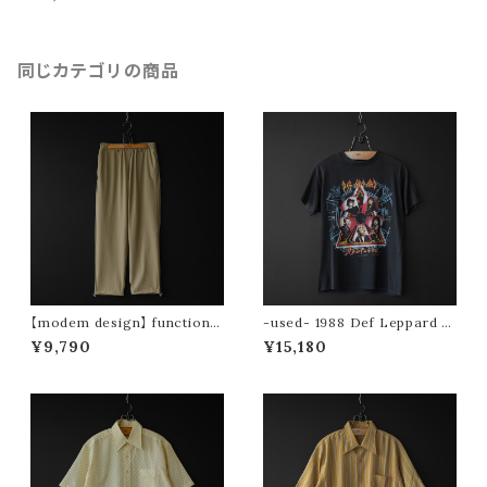
(white)
同じカテゴリの商品
【modem design】 functional
-used- 1988 Def Leppard to
drawstring pants (beige)
ur tee (Hysteria)
¥9,790
¥15,180