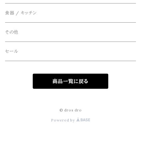
アウター
FOB FACTORY(エフオービーファクトリー)
食器 / キッチン
Four Seasons Garage(FSG)
その他
freewaters(フリーウォータース)
セール
GLOBE(グローブ)
商品一覧に戻る
GLOMA NAUTICA(グローマノーティカ)
hanakazari(ハナカザリ)
© dros dro
Powered by
Hub&Spoke(ハブアンドスポーク)