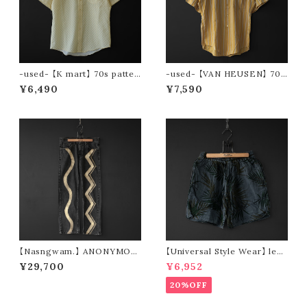
-used- 【K mart】 70s patter
-used- 【VAN HEUSEN】 70s
n s/s shirt
stripe s/s shirt
¥6,490
¥7,590
【Nasngwam.】 ANONYMOU
【Universal Style Wear】 leaf
S PANTS (size S)
short pants (black)
¥29,700
¥6,952
20%OFF