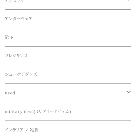
CameOne(ケイムワン)
セットアップ
帽子、マフラー、手袋
アクセサリー
スウェット / トレーナー
ショート
CANDY DESIGN&WORKS(CDW)
シューズ
メガネ、サングラス
リング
アンダーウェア
ニット / セーター
水陸両用ショートパンツ
シューズ
collonil(コロニル)
ベルト
ブレスレット、バングル
靴下
パーカー
サンダル
CountyComm(カウンティーコム)
腕時計
ネックレス
フレグランス
半袖シャツ
decka(デカ)
キーアクセサリー
シューケアグッズ
シャツ
dros dro(ドロスドロ)
財布、コインケース、マネークリップ
used
カーディガン
DETAIL(ディティール)
鞄
リメイク
military item(ミリタリーアイテム)
ベスト
THE FLAVOR DESIGN(ザ フレーバーデザイン)
アクセサリー
インテリア / 雑貨