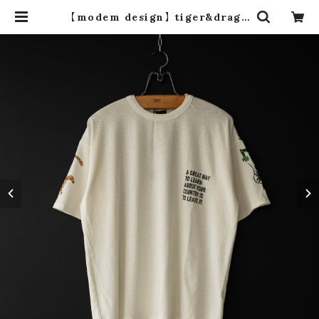
【modem design】 tiger&drago
n slub tee -usa cotton- (whit
e) | dros dro