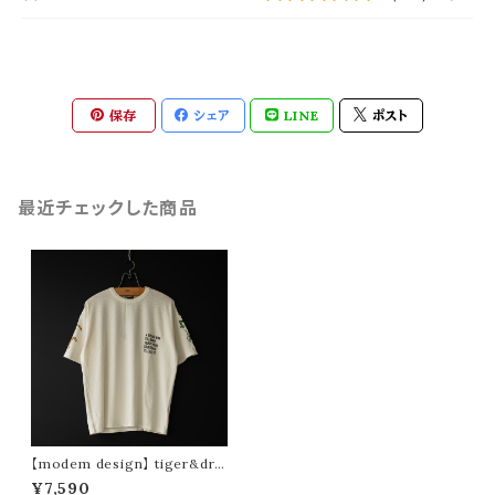
保存
シェア
LINE
ポスト
最近チェックした商品
【modem design】 tiger&dra
gon slub tee -usa cotton-
¥7,590