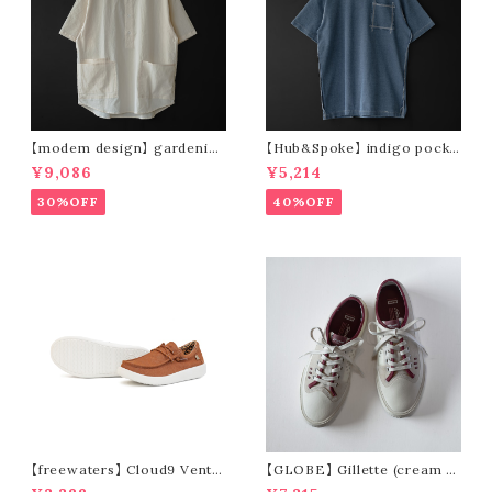
【modem design】 gardenin
【Hub&Spoke】 indigo pocke
g s/s shirt (sand)
t t-shirt (light indigo)
¥9,086
¥5,214
30%OFF
40%OFF
【freewaters】 Cloud9 Ventu
【GLOBE】 Gillette (cream /
re - Lace Up (brown)
pomegranate)