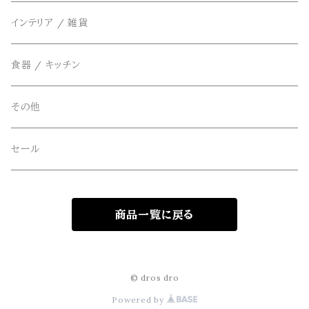
THE FLAVOR DESIGN(ザ フレーバーデザイン)
アクセサリー
インテリア / 雑貨
アウター
FOB FACTORY(エフオービーファクトリー)
食器 / キッチン
Four Seasons Garage(FSG)
その他
freewaters(フリーウォータース)
セール
GLOBE(グローブ)
商品一覧に戻る
GLOMA NAUTICA(グローマノーティカ)
hanakazari(ハナカザリ)
© dros dro
Powered by