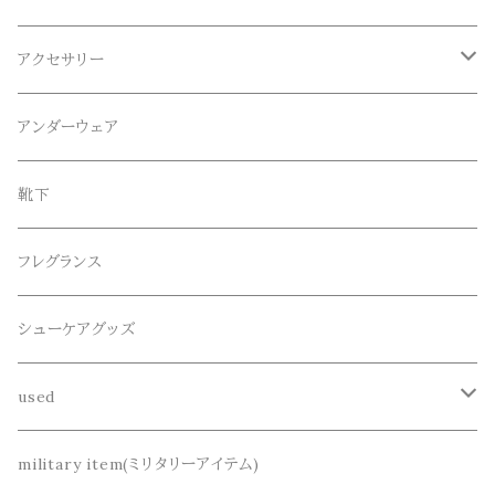
ロンT
ロング
CameOne(ケイムワン)
セットアップ
帽子、マフラー、手袋
アクセサリー
スウェット / トレーナー
ショート
CANDY DESIGN&WORKS(CDW)
シューズ
メガネ、サングラス
リング
アンダーウェア
ニット / セーター
水陸両用ショートパンツ
シューズ
collonil(コロニル)
ベルト
ブレスレット、バングル
靴下
パーカー
サンダル
CountyComm(カウンティーコム)
腕時計
ネックレス
フレグランス
半袖シャツ
decka(デカ)
キーアクセサリー
シューケアグッズ
シャツ
dros dro(ドロスドロ)
財布、コインケース、マネークリップ
used
カーディガン
DETAIL(ディティール)
鞄
リメイク
military item(ミリタリーアイテム)
ベスト