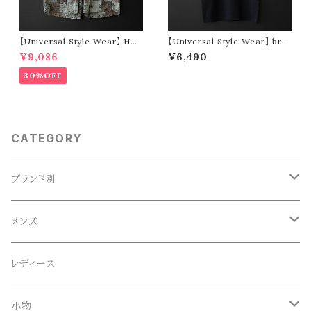
【Universal Style Wear】 HAV
【Universal Style Wear】 bre
-A-HANK bandanna patchw
men tee (black)
¥9,086
¥6,490
ork short pants (gray)
30%OFF
CATEGORY
ブランド別
ACE SNKR(エーススニーカー)
メンズ
Anapau,Seaing,ANAPAU UG
トップス
レディース
Tシャツ
Blundstone(ブランドストーン)
ボトムス
小物