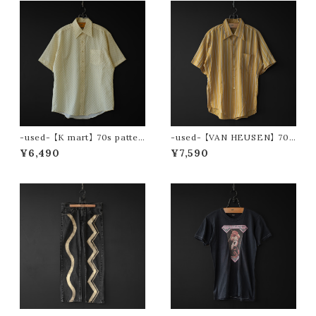
-used- 【K mart】 70s patter
-used- 【VAN HEUSEN】 70s
n s/s shirt
stripe s/s shirt
¥6,490
¥7,590