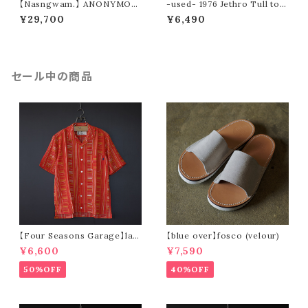
【Nasngwam.】 ANONYMOU
-used- 1976 Jethro Tull tou
S PANTS (size S)
r tee
¥29,700
¥6,490
セール中の商品
【Four Seasons Garage】lad
【blue over】fosco (velour)
der stripe open collar s/s s
¥6,600
¥7,590
hirt (orange)
50%OFF
40%OFF