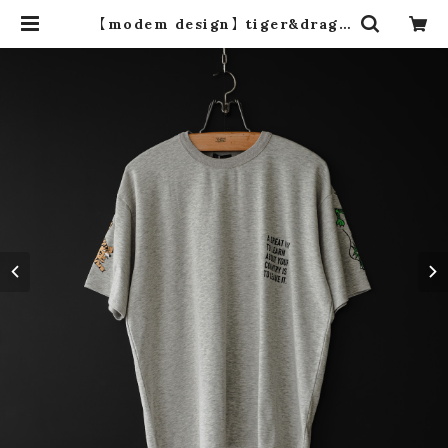
【modem design】 tiger&drago
n slub tee -usa cotton- (gra
y) | dros dro