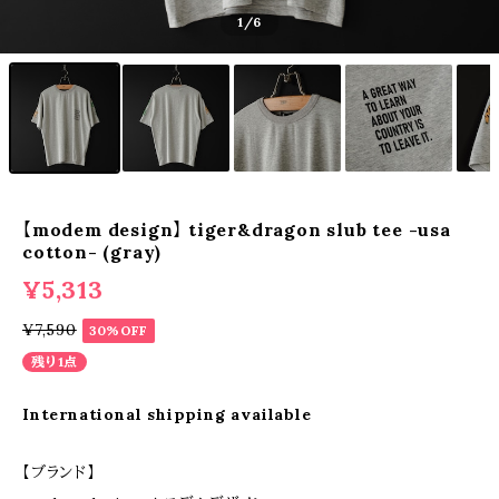
1
/6
【modem design】 tiger&dragon slub tee -usa
cotton- (gray)
¥5,313
¥7,590
30%OFF
残り1点
International shipping available
【ブランド】