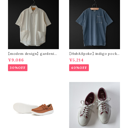
【modem design】 gardenin
【Hub&Spoke】 indigo pocke
g s/s shirt (sand)
t t-shirt (light indigo)
¥9,086
¥5,214
30%OFF
40%OFF