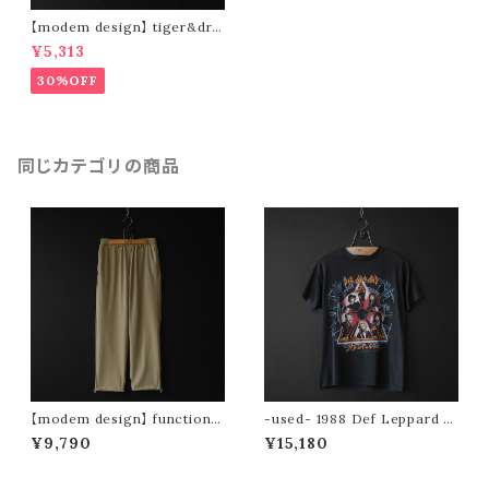
【modem design】 tiger&dra
gon slub tee -usa cotton-
¥5,313
(gray)
30%OFF
同じカテゴリの商品
【modem design】 functional
-used- 1988 Def Leppard to
drawstring pants (beige)
ur tee (Hysteria)
¥9,790
¥15,180