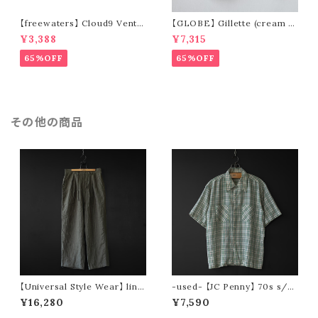
【freewaters】 Cloud9 Ventu
【GLOBE】 Gillette (cream /
re - Lace Up (brown)
pomegranate)
¥3,388
¥7,315
65%OFF
65%OFF
その他の商品
【Universal Style Wear】 line
-used- 【JC Penny】 70s s/s
n easy tuck pants (olive)
check shirt
¥16,280
¥7,590