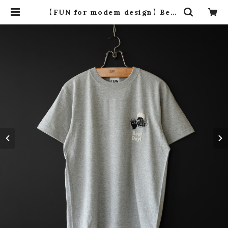
【FUN for modem design】 Best
Day! tee (gray) | dros dro