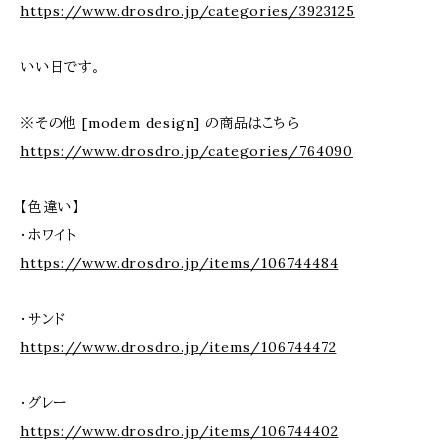
https://www.drosdro.jp/categories/3923125
いい日です。
※その他 [modem design] の商品はこちら
https://www.drosdro.jp/categories/764090
【色違い】
・ホワイト
https://www.drosdro.jp/items/106744484
・サンド
https://www.drosdro.jp/items/106744472
・グレー
https://www.drosdro.jp/items/106744402