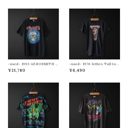
-used- 1993 AEROSMITH t
-used- 1976 Jethro Tull tou
ee (Aero Force One)
r tee
¥21,780
¥6,490