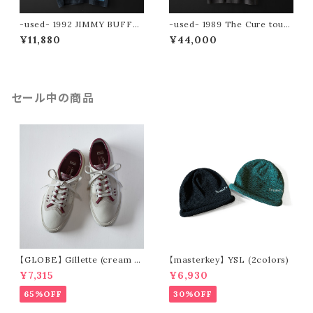
-used- 1992 JIMMY BUFFE
-used- 1989 The Cure tour
TT Corona tee
tee (The Prayer Tour)
¥11,880
¥44,000
セール中の商品
【GLOBE】 Gillette (cream /
【masterkey】 YSL (2colors)
pomegranate)
¥7,315
¥6,930
65%OFF
30%OFF