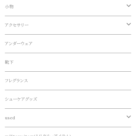
Tシャツ
Blundstone(ブランドストーン)
ボトムス
小物
ロンT
ロング
CameOne(ケイムワン)
セットアップ
帽子、マフラー、手袋
アクセサリー
スウェット / トレーナー
ショート
CANDY DESIGN&WORKS(CDW)
シューズ
メガネ、サングラス
リング
アンダーウェア
ニット / セーター
水陸両用ショートパンツ
シューズ
collonil(コロニル)
ベルト
ブレスレット、バングル
靴下
パーカー
サンダル
CountyComm(カウンティーコム)
腕時計
ネックレス
フレグランス
半袖シャツ
dros dro(ドロスドロ)
キーアクセサリー
シューケアグッズ
シャツ
DETAIL(ディティール)
財布、コインケース、マネークリップ
used
カーディガン