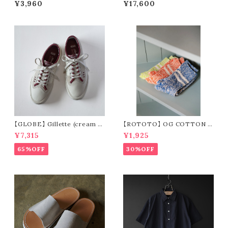
¥3,960
¥17,600
s s/s button-down shirt
【GLOBE】 Gillette (cream /
【ROTOTO】 OG COTTON S
pomegranate)
LUB STRIPE SOCKS R1485
¥7,315
¥1,925
65%OFF
30%OFF