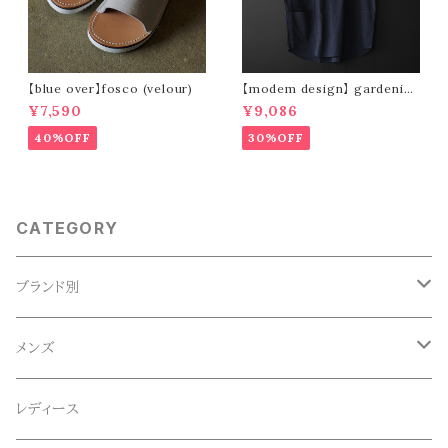
【blue over】fosco (velour)
【modem design】 gardenin
g s/s shirt (navy)
¥7,590
¥9,086
40%OFF
30%OFF
CATEGORY
ブランド別
ACE SNKR(エーススニーカー)
メンズ
Anapau,Seaing,ANAPAU UG
トップス
レディース