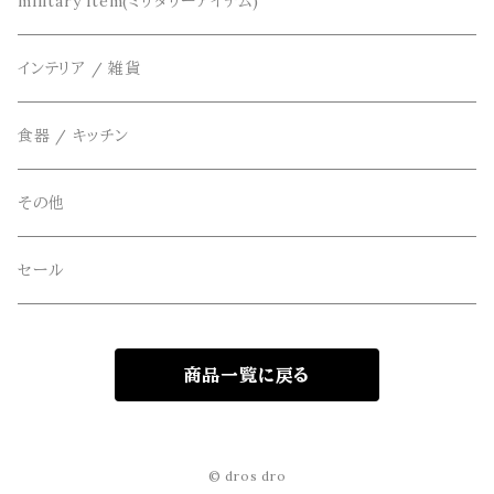
THE FLAVOR DESIGN(ザ フレーバーデザイン)
鞄
リメイク
military item(ミリタリーアイテム)
ベスト
FOB FACTORY(エフオービーファクトリー)
アクセサリー
インテリア / 雑貨
アウター
Four Seasons Garage(FSG)
食器 / キッチン
freewaters(フリーウォータース)
その他
GLOBE(グローブ)
セール
GLOMA NAUTICA(グローマノーティカ)
商品一覧に戻る
hanakazari(ハナカザリ)
Hub&Spoke(ハブアンドスポーク)
© dros dro