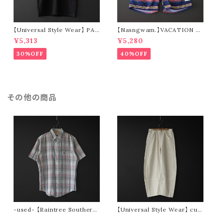
【Universal Style Wear】 PAN
【Nasngwam.】VACATION S
AMA suka t-shirt (black)
HORTS (navy)
¥5,313
¥5,280
30%OFF
40%OFF
その他の商品
-used- 【Raintree Southern
【Universal Style Wear】 cur
Collection by Hampton】 90
ve painter pants (off white)