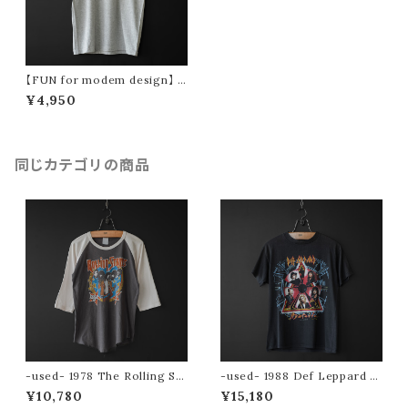
【FUN for modem design】 B
est Day! tee (gray)
¥4,950
同じカテゴリの商品
-used- 1978 The Rolling St
-used- 1988 Def Leppard to
ones tour tee
ur tee (Hysteria)
¥10,780
¥15,180