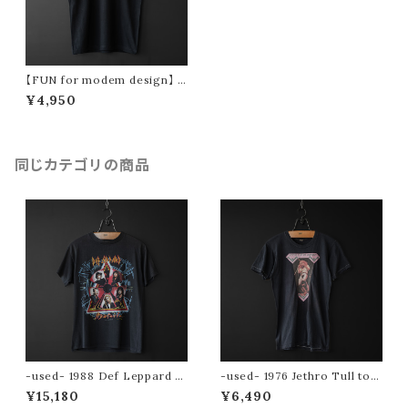
【FUN for modem design】 B
est Day! tee (black)
¥4,950
同じカテゴリの商品
-used- 1988 Def Leppard to
-used- 1976 Jethro Tull tou
ur tee (Hysteria)
r tee
¥15,180
¥6,490