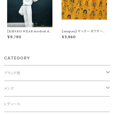
【KISAKU WEAR modem de
【anapau】 サッカー ボクサーパ
sign】kisaku waffle
ンツ P-2209
¥9,790
¥3,960
CATEGORY
ブランド別
ACE SNKR(エーススニーカー)
メンズ
Anapau,Seaing,ANAPAU UG
トップス
レディース