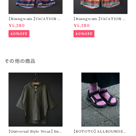
【Nasngwam.】VACATION S
【Nasngwam.】VACATION S
HORTS (navy)
HORTS (green)
¥5,280
¥5,280
40%OFF
40%OFF
その他の商品
【Universal Style Wear】 line
【ROTOTO】 ALLROUNDER
n mexican parka (olive)
TECH-MESH "CREW" R159