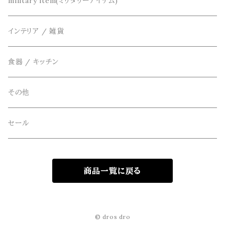
THE FLAVOR DESIGN(ザ フレーバーデザイン)
鞄
リメイク
military item(ミリタリーアイテム)
ベスト
FOB FACTORY(エフオービーファクトリー)
アクセサリー
インテリア / 雑貨
アウター
Four Seasons Garage(FSG)
食器 / キッチン
freewaters(フリーウォータース)
その他
GLOBE(グローブ)
セール
GLOMA NAUTICA(グローマノーティカ)
商品一覧に戻る
hanakazari(ハナカザリ)
Hub&Spoke(ハブアンドスポーク)
© dros dro