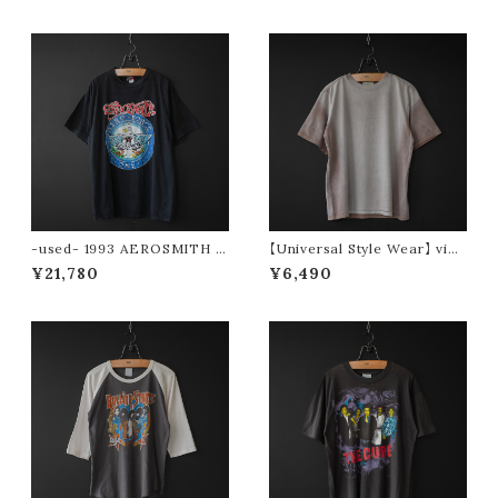
-used- 1993 AEROSMITH t
【Universal Style Wear】 vint
ee (Aero Force One)
age type tee (pink)
¥21,780
¥6,490