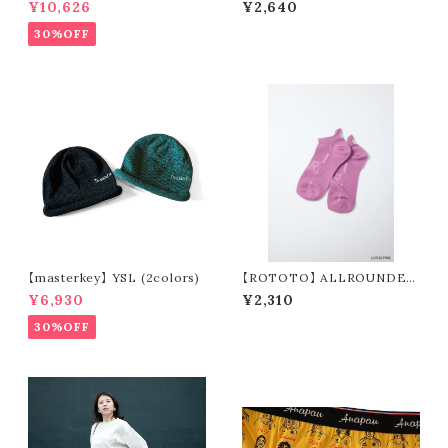
¥10,626
¥2,640
3
30%OFF
【masterkey】 YSL (2colors)
【ROTOTO】 ALLROUNDER
TECH-MESH "NO SHOW" R
¥6,930
¥2,310
1595
30%OFF