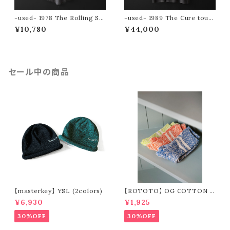
-used- 1978 The Rolling St
-used- 1989 The Cure tour
ones tour tee
tee (The Prayer Tour)
¥10,780
¥44,000
セール中の商品
【masterkey】 YSL (2colors)
【ROTOTO】 OG COTTON S
LUB STRIPE SOCKS R1485
¥6,930
¥1,925
30%OFF
30%OFF