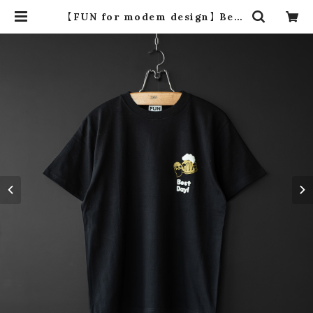
【FUN for modem design】 Best
Day! tee (black) | dros dro