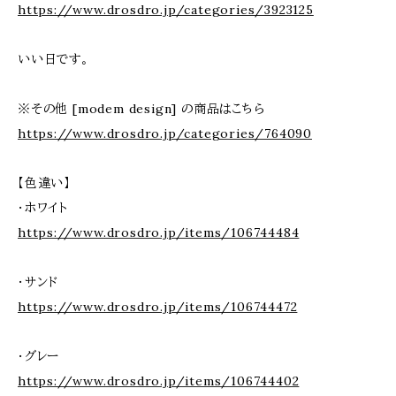
https://www.drosdro.jp/categories/3923125
いい日です。
※その他 [modem design] の商品はこちら
https://www.drosdro.jp/categories/764090
【色違い】
・ホワイト
https://www.drosdro.jp/items/106744484
・サンド
https://www.drosdro.jp/items/106744472
・グレー
https://www.drosdro.jp/items/106744402