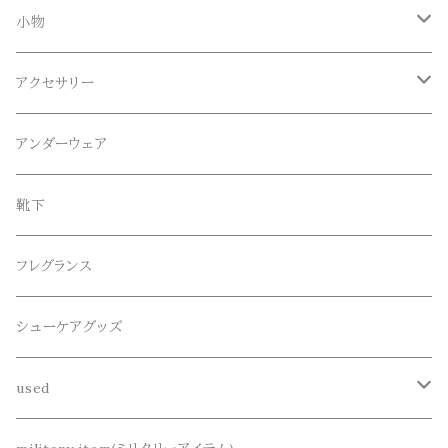
Tシャツ
Blundstone(ブランドストーン)
ボトムス
小物
ロンT
ロング
CameOne(ケイムワン)
セットアップ
帽子、マフラー、手袋
アクセサリー
スウェット / トレーナー
ショート
CANDY DESIGN&WORKS(CDW)
シューズ
メガネ、サングラス
リング
アンダーウェア
ニット / セーター
水陸両用ショートパンツ
シューズ
collonil(コロニル)
ベルト
ブレスレット、バングル
靴下
パーカー
サンダル
CountyComm(カウンティーコム)
腕時計
ネックレス
フレグランス
半袖シャツ
dros dro(ドロスドロ)
キーアクセサリー
シューケアグッズ
シャツ
DETAIL(ディティール)
財布、コインケース、マネークリップ
used
カーディガン