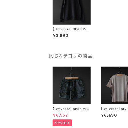
【Universal Style We
ar】 seem l/s t-shirt
¥8,690
(black)
同じカテゴリの商品
【Universal Style We
【Universal Sty
ar】 leaf short pants
ar】 vintage typ
¥6,952
¥6,490
(black)
(pink)
20%OFF