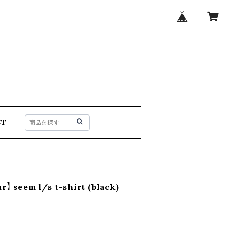
CT
r】 seem l/s t-shirt (black)