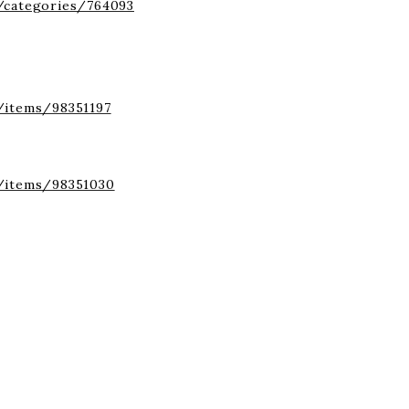
/categories/764093
/items/98351197
p/items/98351030