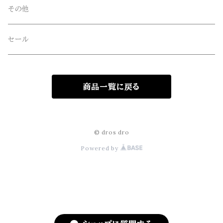
Four Seasons Garage(FSG)
その他
freewaters(フリーウォータース)
セール
GLOBE(グローブ)
商品一覧に戻る
GLOMA NAUTICA(グローマノーティカ)
hanakazari(ハナカザリ)
© dros dro
Powered by
Hub&Spoke(ハブアンドスポーク)
JHANKSON(ジャンクソン)
KIKKERLAND(キッカーランド)