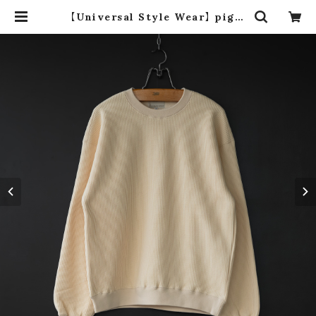
【Universal Style Wear】 pigm
ent huton crew (off white) | d
ros dro