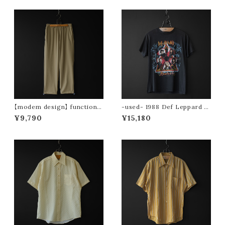
【modem design】 functional
-used- 1988 Def Leppard to
drawstring pants (beige)
ur tee (Hysteria)
¥9,790
¥15,180