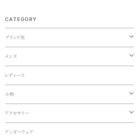
CATEGORY
ブランド別
ACE SNKR(エーススニーカー)
メンズ
Anapau,Seaing,ANAPAU UG
トップス
レディース
Tシャツ
Blundstone(ブランドストーン)
ボトムス
小物
ロンT
ロング
CameOne(ケイムワン)
セットアップ
帽子、マフラー、手袋
アクセサリー
スウェット / トレーナー
ショート
CANDY DESIGN&WORKS(CDW)
シューズ
メガネ、サングラス
リング
アンダーウェア