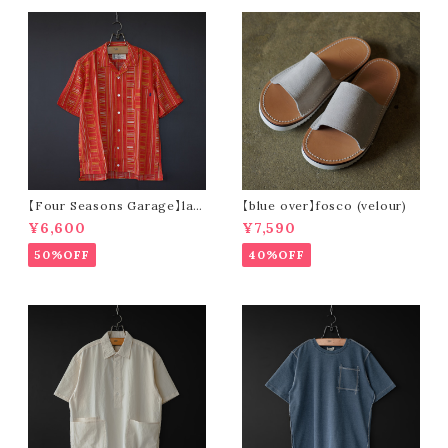
【Four Seasons Garage】lad
【blue over】fosco (velour)
der stripe open collar s/s s
¥6,600
¥7,590
hirt (orange)
50%OFF
40%OFF