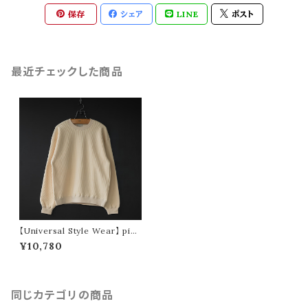
保存
シェア
LINE
ポスト
最近チェックした商品
【Universal Style Wear】 pig
ment huton crew (off whit
¥10,780
e)
同じカテゴリの商品