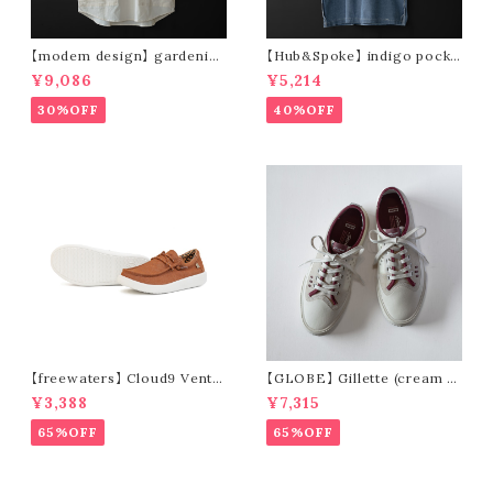
【modem design】 gardenin
【Hub&Spoke】 indigo pocke
g s/s shirt (sand)
t t-shirt (light indigo)
¥9,086
¥5,214
30%OFF
40%OFF
【freewaters】 Cloud9 Ventu
【GLOBE】 Gillette (cream /
re - Lace Up (brown)
pomegranate)
¥3,388
¥7,315
65%OFF
65%OFF