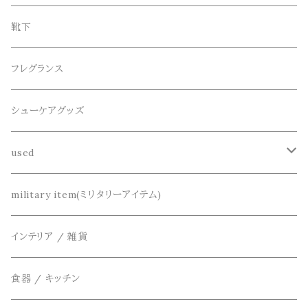
ニット / セーター
水陸両用ショートパンツ
シューズ
collonil(コロニル)
ベルト
ブレスレット、バングル
靴下
パーカー
サンダル
CountyComm(カウンティーコム)
腕時計
ネックレス
フレグランス
半袖シャツ
decka(デカ)
キーアクセサリー
シューケアグッズ
シャツ
dros dro(ドロスドロ)
財布、コインケース、マネークリップ
used
カーディガン
DETAIL(ディティール)
鞄
リメイク
military item(ミリタリーアイテム)
ベスト
THE FLAVOR DESIGN(ザ フレーバーデザイン)
アクセサリー
インテリア / 雑貨
アウター
FOB FACTORY(エフオービーファクトリー)
食器 / キッチン