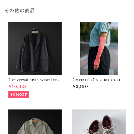
その他の商品
【Universal Style Wear】 tec
【ROTOTO】 ALLROUNDER
jacket (black)
”BREEZE SLEEVE” R5168
¥10,428
¥3,190
40%OFF