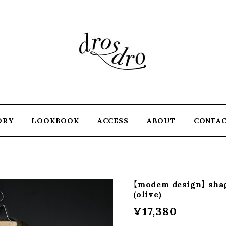
ORY
LOOKBOOK
ACCESS
ABOUT
CONTA
【modem design】 sha
(olive)
¥17,380