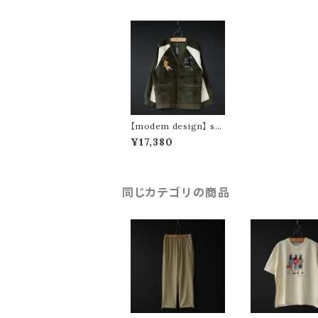
【modem design】 sh
aggy souvenir cardi
¥17,380
gan (olive)
同じカテゴリの商品