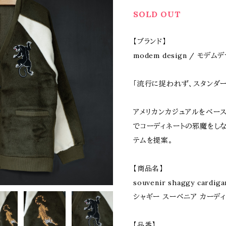
SOLD OUT
【ブランド】
modem design / モデム
「流行に捉われず、スタンダー
アメリカンカジュアルをベー
でコーディネートの邪魔をし
テムを提案。
【商品名】
souvenir shaggy cardigan
シャギー スーベニア カーディ
【品番】