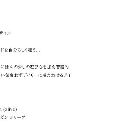
デザイン
ドを自分らしく纏う。」
スにほんの少しの遊び心を加え普遍的
ない気負わずデイリーに着まわせるアイ
 (olive)
ガン オリーブ