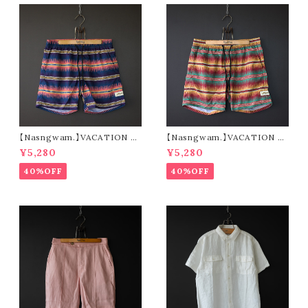
【Nasngwam.】VACATION S
【Nasngwam.】VACATION S
HORTS (navy)
HORTS (green)
¥5,280
¥5,280
40%OFF
40%OFF