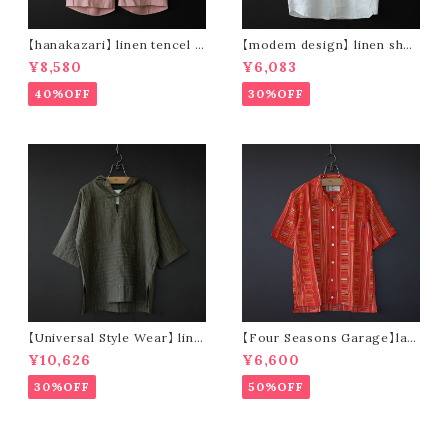
【hanakazari】 linen tencel s
【modem design】 linen shor
hort pants (pink)
t sleeve shirt (white)
¥8,580
¥6,083
40%OFF
30%OFF
【Universal Style Wear】 line
【Four Seasons Garage】lad
n mexican parka (olive)
der stripe open collar s/s s
¥10,626
¥6,600
hirt (orange)
30%OFF
50%OFF