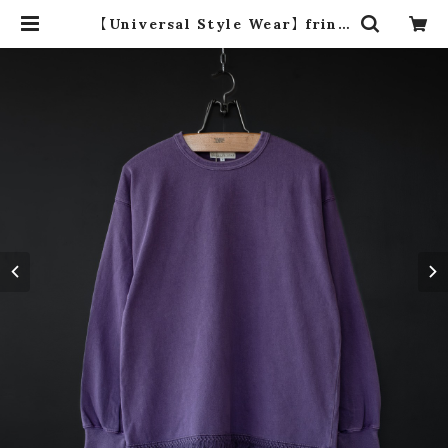
【Universal Style Wear】 fring
e l/s t-shirt (purple) | dros d
ro