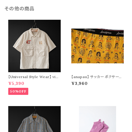
その他の商品
【Universal Style Wear】 viet
【anapau】 サッカー ボクサーパ
-fatigue s/s shirt (off whit
ンツ P-2209
¥5,390
¥3,960
e)
50%OFF