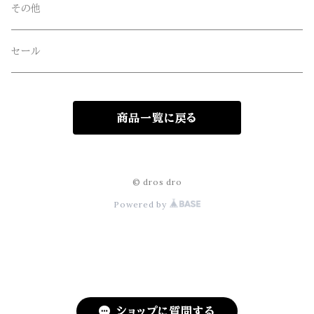
Four Seasons Garage(FSG)
その他
freewaters(フリーウォータース)
セール
GLOBE(グローブ)
商品一覧に戻る
GLOMA NAUTICA(グローマノーティカ)
hanakazari(ハナカザリ)
© dros dro
Powered by
Hub&Spoke(ハブアンドスポーク)
JHANKSON(ジャンクソン)
KIKKERLAND(キッカーランド)
ショップに質問する