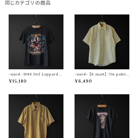
同じカテゴリの商品
-used- 1988 Def Leppard to
-used- 【K mart】 70s patter
ur tee (Hysteria)
n s/s shirt
¥15,180
¥6,490