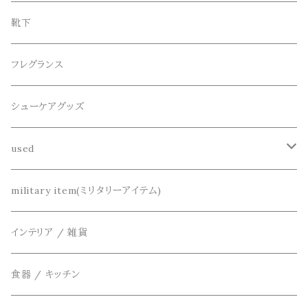
ニット / セーター
水陸両用ショートパンツ
シューズ
collonil(コロニル)
ベルト
ブレスレット、バングル
靴下
パーカー
サンダル
CountyComm(カウンティーコム)
腕時計
ネックレス
フレグランス
半袖シャツ
decka(デカ)
キーアクセサリー
シューケアグッズ
シャツ
dros dro(ドロスドロ)
財布、コインケース、マネークリップ
used
カーディガン
DETAIL(ディティール)
鞄
リメイク
military item(ミリタリーアイテム)
ベスト
THE FLAVOR DESIGN(ザ フレーバーデザイン)
アクセサリー
インテリア / 雑貨
アウター
FOB FACTORY(エフオービーファクトリー)
食器 / キッチン