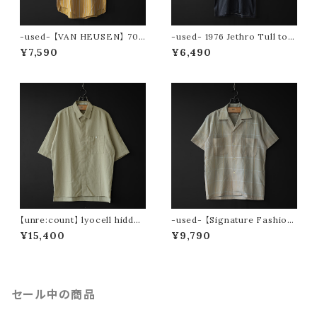
-used- 【VAN HEUSEN】 70s
-used- 1976 Jethro Tull tou
stripe s/s shirt
r tee
¥7,590
¥6,490
【unre:count】 lyocell hidden
-used- 【Signature Fashion
placket shirt (beige)
s】 50〜60s s/s open collar
¥15,400
¥9,790
shirt
セール中の商品