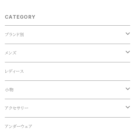
CATEGORY
ブランド別
ACE SNKR(エーススニーカー)
メンズ
Anapau,Seaing,ANAPAU UG
トップス
レディース
Tシャツ
Blundstone(ブランドストーン)
ボトムス
小物
ロンT
ロング
CameOne(ケイムワン)
セットアップ
帽子、マフラー、手袋
アクセサリー
スウェット / トレーナー
ショート
CANDY DESIGN&WORKS(CDW)
シューズ
メガネ、サングラス
リング
アンダーウェア