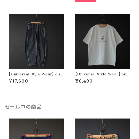
【Universal Style Wear】 cur
【Universal Style Wear】 bre
ve painter pants (indigo)
men tee (off white)
¥17,600
¥6,490
セール中の商品