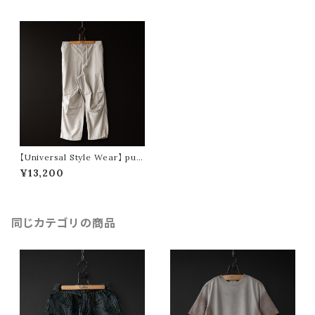
【Universal Style Wear】 puc
kering pants (light gray)
¥13,200
同じカテゴリの商品