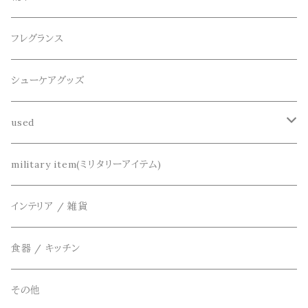
パーカー
サンダル
CountyComm(カウンティーコム)
腕時計
ネックレス
フレグランス
半袖シャツ
decka(デカ)
キーアクセサリー
シューケアグッズ
シャツ
dros dro(ドロスドロ)
財布、コインケース、マネークリップ
used
カーディガン
DETAIL(ディティール)
鞄
リメイク
military item(ミリタリーアイテム)
ベスト
THE FLAVOR DESIGN(ザ フレーバーデザイン)
アクセサリー
インテリア / 雑貨
アウター
FOB FACTORY(エフオービーファクトリー)
食器 / キッチン
Four Seasons Garage(FSG)
その他