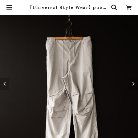
【Universal Style Wear】 pucke
ring pants (light gray) | dros
dro