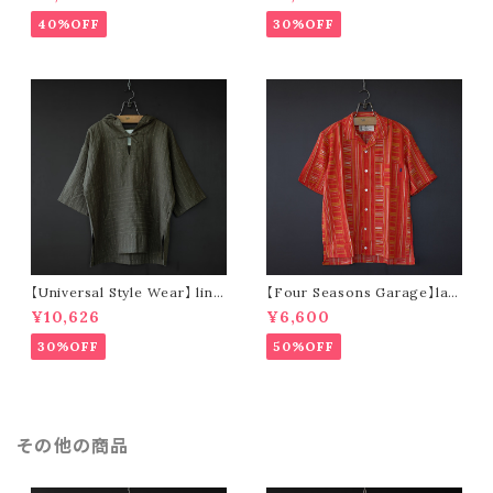
40%OFF
30%OFF
【Universal Style Wear】 line
【Four Seasons Garage】lad
n mexican parka (olive)
der stripe open collar s/s s
¥10,626
¥6,600
hirt (orange)
30%OFF
50%OFF
その他の商品