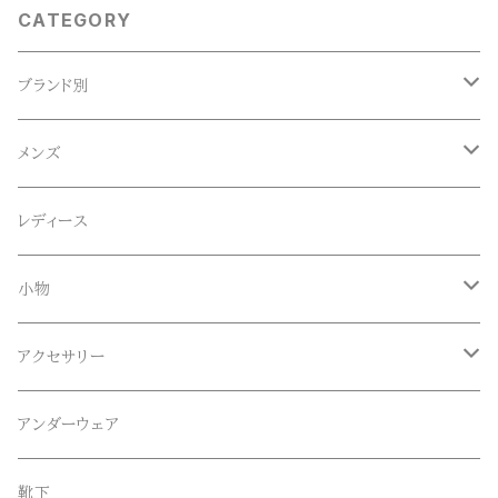
CATEGORY
ブランド別
ACE SNKR(エーススニーカー)
メンズ
Anapau,Seaing,ANAPAU UG
トップス
レディース
Tシャツ
Blundstone(ブランドストーン)
ボトムス
小物
ロンT
ロング
CameOne(ケイムワン)
セットアップ
帽子、マフラー、手袋
アクセサリー
スウェット / トレーナー
ショート
CANDY DESIGN&WORKS(CDW)
シューズ
メガネ、サングラス
リング
アンダーウェア
ニット / セーター
水陸両用ショートパンツ
シューズ
collonil(コロニル)
ベルト
ブレスレット、バングル
靴下