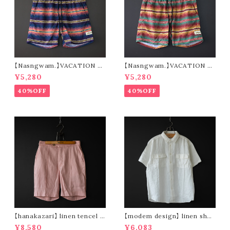
【Nasngwam.】VACATION S
【Nasngwam.】VACATION S
HORTS (navy)
HORTS (green)
¥5,280
¥5,280
40%OFF
40%OFF
【hanakazari】 linen tencel s
【modem design】 linen shor
hort pants (pink)
t sleeve shirt (white)
¥8,580
¥6,083