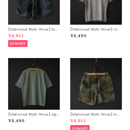
【Universal Style Wear】 leaf
【Universal Style Wear】 vint
short pants (black)
age type tee (pink)
¥6,952
¥6,490
20%OFF
【Universal Style Wear】 ripp
【Universal Style Wear】 leaf
le stretch wide tee (green)
short pants (olive)
¥6,490
¥6,952
20%OFF