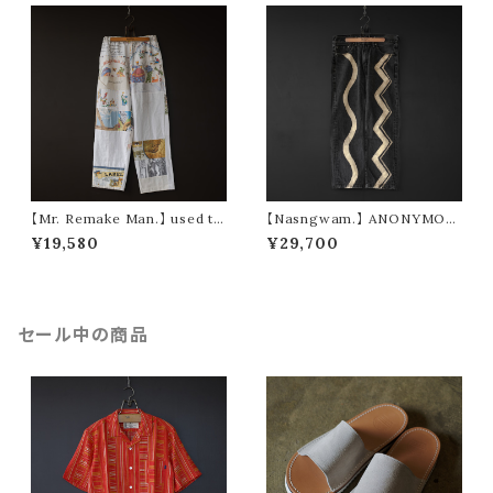
【Mr. Remake Man.】 used ta
【Nasngwam.】 ANONYMOU
pestry remake pants ④ (siz
S PANTS (size M)
¥19,580
¥29,700
e M)
セール中の商品