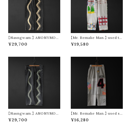
【Nasngwam.】 ANONYMOU
【Mr. Remake Man.】 used ta
S PANTS (size S)
pestry remake pants ③ (siz
¥29,700
¥19,580
e M)
【Nasngwam.】 ANONYMOU
【Mr. Remake Man.】 used s
S PANTS (size L)
weat remake pants (gray si
¥29,700
¥16,280
ze M)