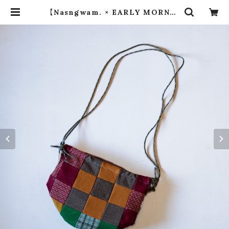
【Nasngwam. × EARLY MORNIN
G】 QUILT POUCH ① | dros dr
o