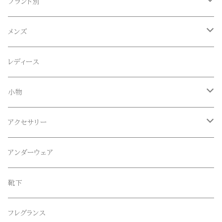
ブランド別
ACE SNKR(エーススニーカー)
メンズ
Anapau,Seaing,ANAPAU UG
トップス
レディース
Tシャツ
Blundstone(ブランドストーン)
ボトムス
小物
ロンT
ロング
CameOne(ケイムワン)
セットアップ
帽子、マフラー、手袋
アクセサリー
スウェット / トレーナー
ショート
CANDY DESIGN&WORKS(CDW)
シューズ
メガネ、サングラス
リング
アンダーウェア
ニット / セーター
水陸両用ショートパンツ
シューズ
collonil(コロニル)
ベルト
ブレスレット、バングル
靴下
パーカー
サンダル
CountyComm(カウンティーコム)
腕時計
ネックレス
フレグランス