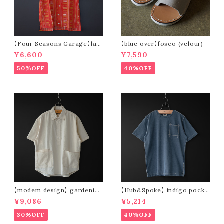
【Four Seasons Garage】lad
【blue over】fosco (velour)
der stripe open collar s/s s
¥6,600
¥7,590
hirt (orange)
50%OFF
40%OFF
【modem design】 gardenin
【Hub&Spoke】 indigo pocke
g s/s shirt (sand)
t t-shirt (light indigo)
¥9,086
¥5,214
30%OFF
40%OFF