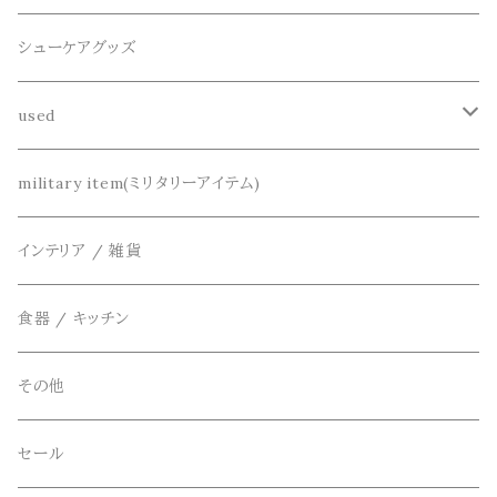
半袖シャツ
decka(デカ)
キーアクセサリー
シューケアグッズ
シャツ
dros dro(ドロスドロ)
財布、コインケース、マネークリップ
used
カーディガン
DETAIL(ディティール)
鞄
リメイク
military item(ミリタリーアイテム)
ベスト
THE FLAVOR DESIGN(ザ フレーバーデザイン)
アクセサリー
インテリア / 雑貨
アウター
FOB FACTORY(エフオービーファクトリー)
食器 / キッチン
Four Seasons Garage(FSG)
その他
freewaters(フリーウォータース)
セール