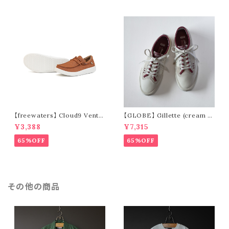
【freewaters】 Cloud9 Ventu
【GLOBE】 Gillette (cream /
re - Lace Up (brown)
pomegranate)
¥3,388
¥7,315
65%OFF
65%OFF
その他の商品