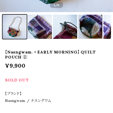
1
/6
【Nasngwam. × EARLY MORNING】 QUILT
POUCH ①
¥9,900
SOLD OUT
【ブランド】
Nasngwam. / ナスングワム