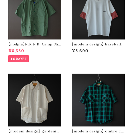
【melple】N.R.N.R. Camp Shir
【modem design】 baseball t
t (green)
ee (white × red)
¥8,580
¥8,690
40%OFF
【modem design】 gardenin
【modem design】 ombre ch