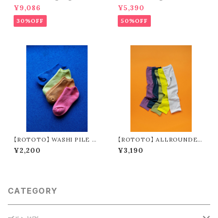
g s/s shirt (sand)
eck wide s/s shirts (green)
¥9,086
¥5,390
30%OFF
50%OFF
【ROTOTO】 WASHI PILE S
【ROTOTO】 ALLROUNDER
HORT SOCKS R1512
TECH-MESH ”ARM SLEEV
¥2,200
¥3,190
E” R5167
CATEGORY