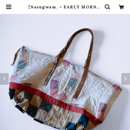
【Nasngwam. × EARLY MORNIN
G】 QUILT LARGE FASTENER T
OTE ① | dros dro