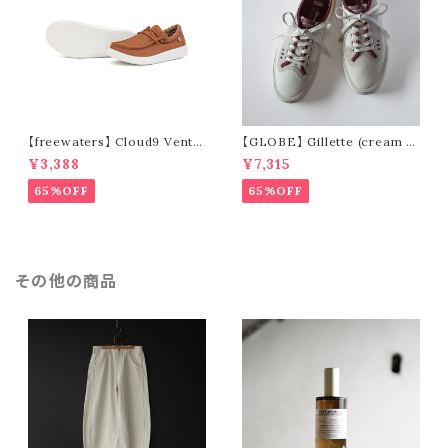
【freewaters】 Cloud9 Ventu
【GLOBE】 Gillette (cream /
re - Lace Up (brown)
pomegranate)
¥3,388
¥7,315
65%OFF
65%OFF
その他の商品