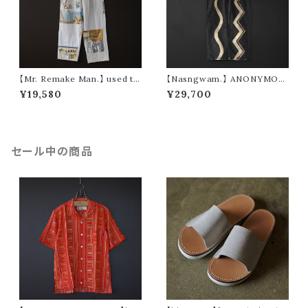
【Mr. Remake Man.】 used ta
【Nasngwam.】 ANONYMOU
pestry remake pants ④ (siz
S PANTS (size M)
¥19,580
¥29,700
e M)
セール中の商品