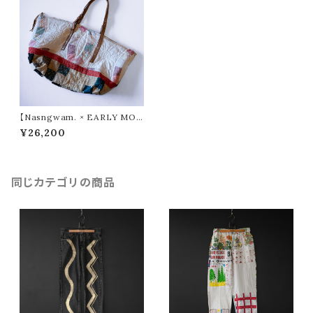
【Nasngwam. × EARLY MOR
NING】 QUILT LARGE FAST
¥26,200
ENER TOTE ①
同じカテゴリの商品