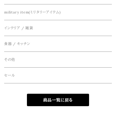
カーディガン
DETAIL(ディティール)
鞄
リメイク
military item(ミリタリーアイテム)
ベスト
THE FLAVOR DESIGN(ザ フレーバーデザイン)
アクセサリー
インテリア / 雑貨
アウター
FOB FACTORY(エフオービーファクトリー)
食器 / キッチン
Four Seasons Garage(FSG)
その他
freewaters(フリーウォータース)
セール
GLOBE(グローブ)
商品一覧に戻る
GLOMA NAUTICA(グローマノーティカ)