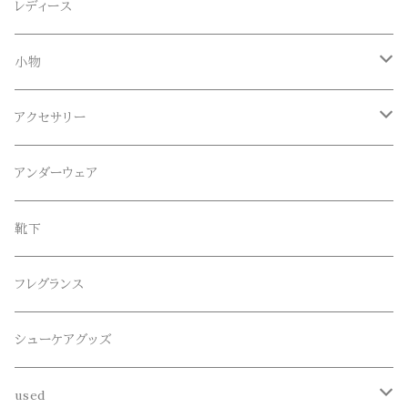
Anapau,Seaing,ANAPAU UG
トップス
レディース
Tシャツ
Blundstone(ブランドストーン)
ボトムス
小物
ロンT
ロング
CameOne(ケイムワン)
セットアップ
帽子、マフラー、手袋
アクセサリー
スウェット / トレーナー
ショート
CANDY DESIGN&WORKS(CDW)
シューズ
メガネ、サングラス
リング
アンダーウェア
ニット / セーター
水陸両用ショートパンツ
シューズ
collonil(コロニル)
ベルト
ブレスレット、バングル
靴下
パーカー
サンダル
CountyComm(カウンティーコム)
腕時計
ネックレス
フレグランス
半袖シャツ
decka(デカ)
キーアクセサリー
シューケアグッズ
シャツ
dros dro(ドロスドロ)
財布、コインケース、マネークリップ
used