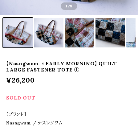
1
/8
【Nasngwam. × EARLY MORNING】 QUILT
LARGE FASTENER TOTE ①
¥26,200
SOLD OUT
【ブランド】
Nasngwam. / ナスングワム