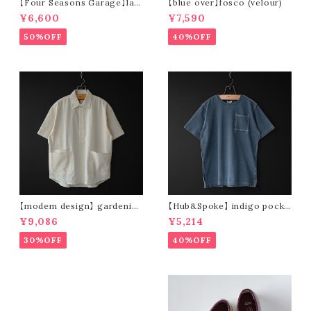
【Four Seasons Garage】lad
【blue over】fosco (velour)
der stripe open collar s/s s
¥6,600
¥7,590
hirt (orange)
50%OFF
40%OFF
【modem design】 gardenin
【Hub&Spoke】 indigo pocke
g s/s shirt (sand)
t t-shirt (light indigo)
¥9,086
¥5,214
30%OFF
40%OFF