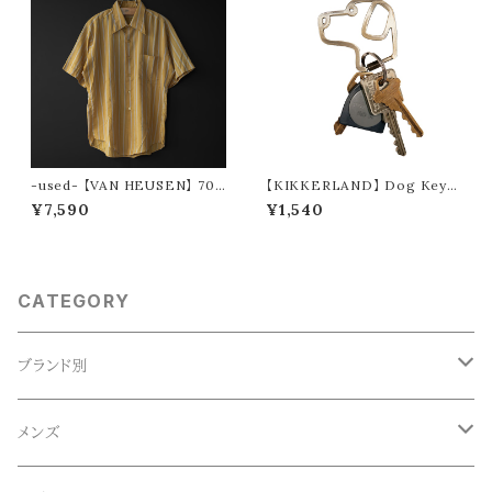
-used- 【VAN HEUSEN】 70s
【KIKKERLAND】 Dog Keyc
stripe s/s shirt
hain
¥7,590
¥1,540
CATEGORY
ブランド別
ACE SNKR(エーススニーカー)
メンズ