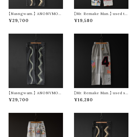
【Nasngwam.】 ANONYMOU
【Mr. Remake Man.】 used ta
S PANTS (size S)
pestry remake pants ③ (siz
¥29,700
¥19,580
e M)
【Nasngwam.】 ANONYMOU
【Mr. Remake Man.】 used s
S PANTS (size L)
weat remake pants (gray si
¥29,700
¥16,280
ze M)