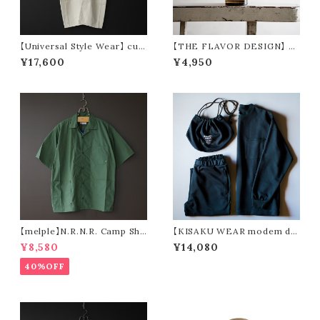
【Universal Style Wear】 cur
【THE FLAVOR DESIGN】 F
ve painter pants (off white)
ABRIC MIST 全15種類
¥17,600
¥4,950
【melple】N.R.N.R. Camp Shir
【KISAKU WEAR modem de
t (green)
sign】kisaku ponte FW (3col
¥8,580
¥14,080
ors)
40%OFF