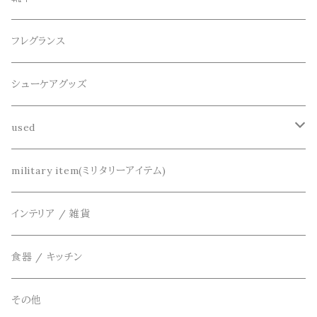
パーカー
サンダル
CountyComm(カウンティーコム)
腕時計
ネックレス
フレグランス
半袖シャツ
decka(デカ)
キーアクセサリー
シューケアグッズ
シャツ
dros dro(ドロスドロ)
財布、コインケース、マネークリップ
used
カーディガン
DETAIL(ディティール)
鞄
リメイク
military item(ミリタリーアイテム)
ベスト
THE FLAVOR DESIGN(ザ フレーバーデザイン)
アクセサリー
インテリア / 雑貨
アウター
FOB FACTORY(エフオービーファクトリー)
食器 / キッチン
Four Seasons Garage(FSG)
その他