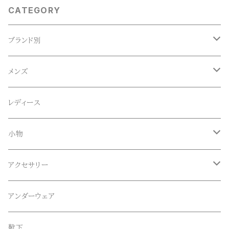
CATEGORY
ブランド別
ACE SNKR(エーススニーカー)
メンズ
Anapau,Seaing,ANAPAU UG
トップス
レディース
Tシャツ
Blundstone(ブランドストーン)
ボトムス
小物
ロンT
ロング
CameOne(ケイムワン)
セットアップ
帽子、マフラー、手袋
アクセサリー
スウェット / トレーナー
ショート
CANDY DESIGN&WORKS(CDW)
シューズ
メガネ、サングラス
リング
アンダーウェア
ニット / セーター
水陸両用ショートパンツ
シューズ
collonil(コロニル)
ベルト
ブレスレット、バングル
靴下