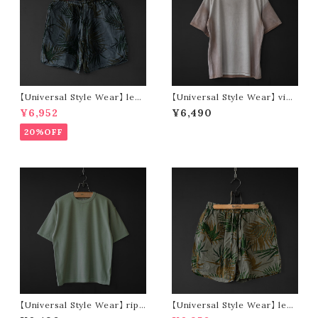
【Universal Style Wear】 leaf
【Universal Style Wear】 vint
short pants (black)
age type tee (pink)
¥6,952
¥6,490
20%OFF
【Universal Style Wear】 ripp
【Universal Style Wear】 leaf
le stretch wide tee (green)
short pants (olive)