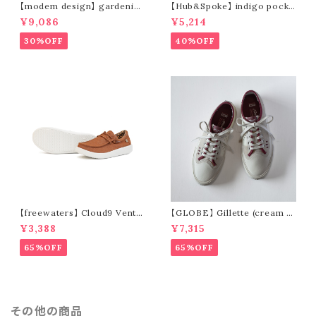
【modem design】 gardenin
【Hub&Spoke】 indigo pocke
g s/s shirt (sand)
t t-shirt (light indigo)
¥9,086
¥5,214
30%OFF
40%OFF
【freewaters】 Cloud9 Ventu
【GLOBE】 Gillette (cream /
re - Lace Up (brown)
pomegranate)
¥3,388
¥7,315
65%OFF
65%OFF
その他の商品