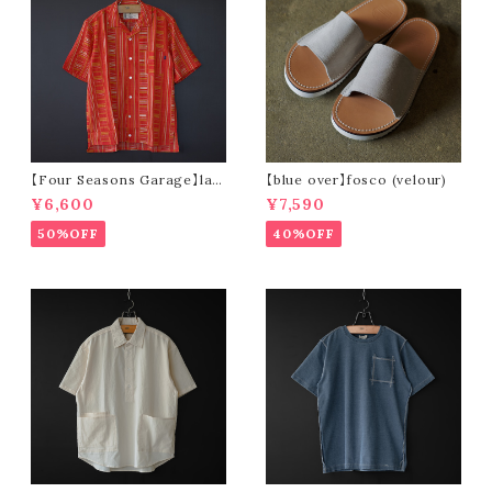
【Four Seasons Garage】lad
【blue over】fosco (velour)
der stripe open collar s/s s
¥6,600
¥7,590
hirt (orange)
50%OFF
40%OFF