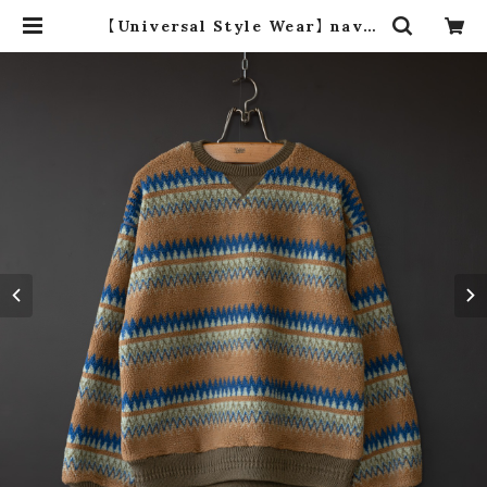
【Universal Style Wear】 navaj
o crew (camel) | dros dro