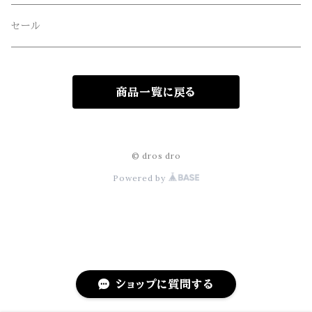
freewaters(フリーウォータース)
セール
GLOBE(グローブ)
商品一覧に戻る
GLOMA NAUTICA(グローマノーティカ)
hanakazari(ハナカザリ)
© dros dro
Powered by
Hub&Spoke(ハブアンドスポーク)
JHANKSON(ジャンクソン)
KIKKERLAND(キッカーランド)
ショップに質問する