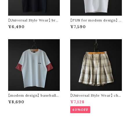
【Universal Style Wear】 bre
【FUN for modem design】 I
men tee (black)
LIKE OCKE tee -usa cotto
¥6,490
¥7,590
n- (white)
【modem design】 baseball t
【Universal Style Wear】 che
ee (white × red)
ck wide short pants
¥8,690
¥7,128
40%OFF