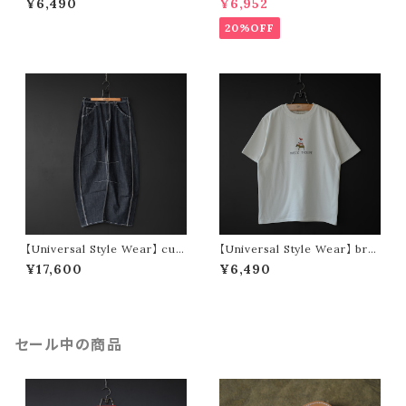
¥6,490
¥6,952
20%OFF
【Universal Style Wear】 cur
【Universal Style Wear】 bre
ve painter pants (indigo)
men tee (off white)
¥17,600
¥6,490
セール中の商品