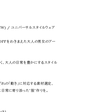
r (USW) / ユニバーサルスタイルウェア
 ONとOFFをわきまえた大人の男女のアー
働く、大人の日常を豊かにするスタイル
ぞれの「動き」に対応する素材選定、
に日常に寄り添った”服”作りを。
ack)