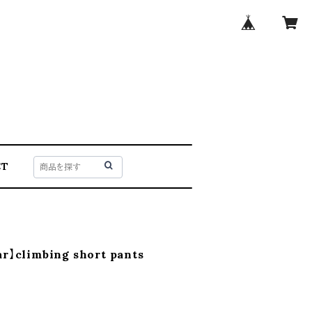
CT
ar】climbing short pants