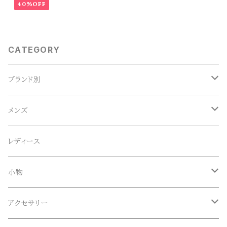
40%OFF
CATEGORY
ブランド別
ACE SNKR(エーススニーカー)
メンズ
Anapau,Seaing,ANAPAU UG
トップス
レディース
Tシャツ
Blundstone(ブランドストーン)
ボトムス
小物
ロンT
ロング
CameOne(ケイムワン)
セットアップ
帽子、マフラー、手袋
アクセサリー