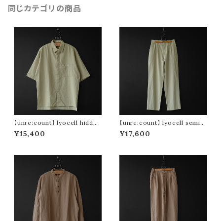
同じカテゴリの商品
【unre:count】 lyocell hidden
【unre:count】 lyocell semi
placket shirt (beige)
wide pants (beige)
¥15,400
¥17,600