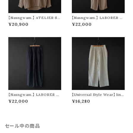
【Nasngwam.】 ATELIER SH
【Nasngwam.】 LABORER P
IRTS (beige)
ANTS (beige)
¥20,900
¥22,000
【Nasngwam.】 LABORER P
【Universal Style Wear】 line
ANTS (black)
n easy tuck pants (off whit
¥22,000
¥16,280
e)
セール中の商品