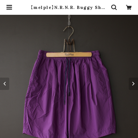
【melple】N.R.N.R. Buggy Shor
ts (purple) | dros dro