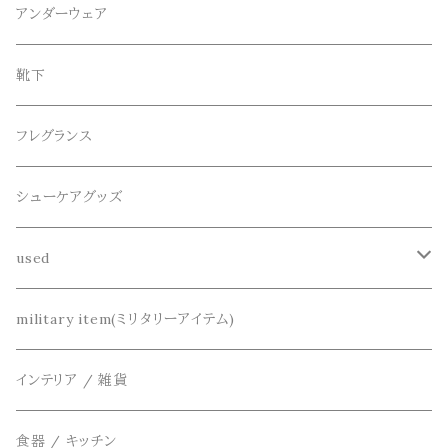
スウェット / トレーナー
ショート
CANDY DESIGN&WORKS(CDW)
シューズ
メガネ、サングラス
リング
アンダーウェア
ニット / セーター
水陸両用ショートパンツ
シューズ
collonil(コロニル)
ベルト
ブレスレット、バングル
靴下
パーカー
サンダル
CountyComm(カウンティーコム)
腕時計
ネックレス
フレグランス
半袖シャツ
dros dro(ドロスドロ)
キーアクセサリー
シューケアグッズ
シャツ
DETAIL(ディティール)
財布、コインケース、マネークリップ
used
カーディガン
THE FLAVOR DESIGN(ザ フレーバーデザイン)
鞄
リメイク
military item(ミリタリーアイテム)
ベスト
FOB FACTORY(エフオービーファクトリー)
アクセサリー
インテリア / 雑貨
アウター
Four Seasons Garage(FSG)
食器 / キッチン