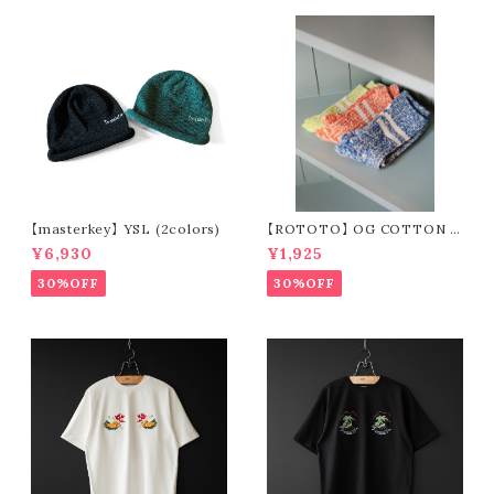
【masterkey】 YSL (2colors)
【ROTOTO】 OG COTTON S
LUB STRIPE SOCKS R1485
¥6,930
¥1,925
30%OFF
30%OFF