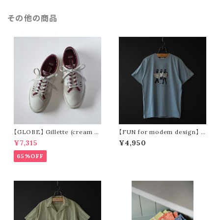
その他の商品
【GLOBE】 Gillette (cream /
【FUN for modem design】 t
pomegranate)
hree oji tee (blue)
¥7,315
¥4,950
65%OFF