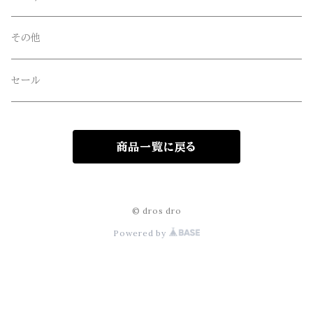
freewaters(フリーウォータース)
その他
GLOBE(グローブ)
セール
GLOMA NAUTICA(グローマノーティカ)
商品一覧に戻る
hanakazari(ハナカザリ)
Hub&Spoke(ハブアンドスポーク)
© dros dro
Powered by
JHANKSON(ジャンクソン)
KIKKERLAND(キッカーランド)