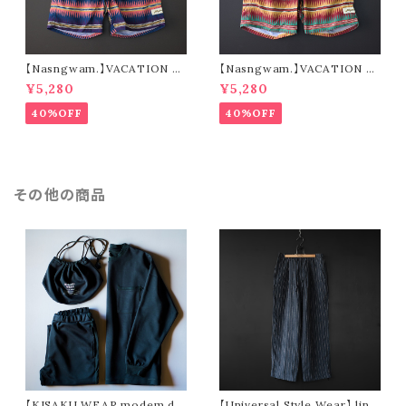
【Nasngwam.】VACATION S
【Nasngwam.】VACATION S
HORTS (navy)
HORTS (green)
¥5,280
¥5,280
40%OFF
40%OFF
その他の商品
【KISAKU WEAR modem de
【Universal Style Wear】 line