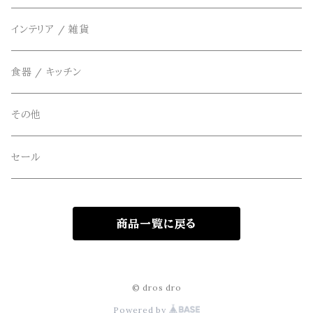
ベスト
FOB FACTORY(エフオービーファクトリー)
アクセサリー
インテリア / 雑貨
アウター
Four Seasons Garage(FSG)
食器 / キッチン
freewaters(フリーウォータース)
その他
GLOBE(グローブ)
セール
GLOMA NAUTICA(グローマノーティカ)
商品一覧に戻る
hanakazari(ハナカザリ)
Hub&Spoke(ハブアンドスポーク)
© dros dro
Powered by