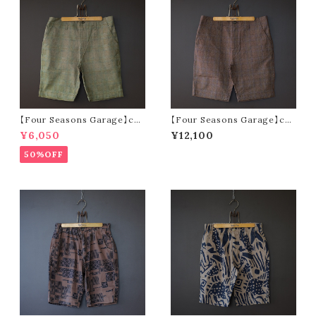
【Four Seasons Garage】che
【Four Seasons Garage】che
ck satin stretch short pants
ck satin stretch short pants
¥6,050
¥12,100
(green)
(brown)
50%OFF