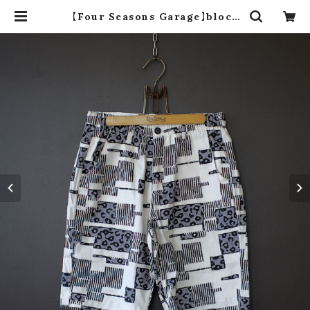
【Four Seasons Garage】block
pattern short pants (white) |
dros dro