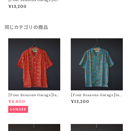
ck pattern short pants (whit
¥13,200
e)
同じカテゴリの商品
【Four Seasons Garage】lad
【Four Seasons Garage】lad
der stripe open collar s/s s
der stripe open collar s/s s
¥6,600
¥13,200
hirt (orange)
hirt (mint)
50%OFF