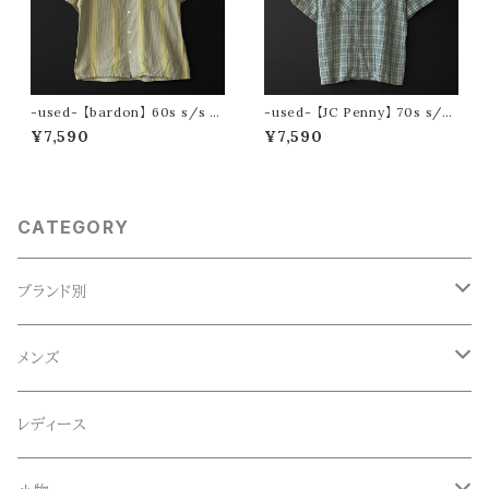
-used- 【bardon】 60s s/s m
-used- 【JC Penny】 70s s/s
ulti stripe open collar shirt
check shirt
¥7,590
¥7,590
CATEGORY
ブランド別
ACE SNKR(エーススニーカー)
メンズ
Anapau,Seaing,ANAPAU UG
トップス
レディース
Tシャツ