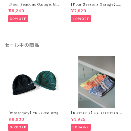
【Four Seasons Garage】blo
【Four Seasons Garage】zeb
ck pattern short pants (mo
ra & alien short pants (beig
¥9,240
¥7,920
cha brown)
e)
30%OFF
40%OFF
セール中の商品
【masterkey】 YSL (2colors)
【ROTOTO】 OG COTTON S
LUB STRIPE SOCKS R1485
¥6,930
¥1,925
30%OFF
30%OFF