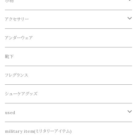
Blundstone(ブランドストーン)
ボトムス
小物
ロンT
ロング
CameOne(ケイムワン)
セットアップ
帽子、マフラー、手袋
アクセサリー
スウェット / トレーナー
ショート
CANDY DESIGN&WORKS(CDW)
シューズ
メガネ、サングラス
リング
アンダーウェア
ニット / セーター
水陸両用ショートパンツ
シューズ
collonil(コロニル)
ベルト
ブレスレット、バングル
靴下
パーカー
サンダル
CountyComm(カウンティーコム)
腕時計
ネックレス
フレグランス
半袖シャツ
dros dro(ドロスドロ)
キーアクセサリー
シューケアグッズ
シャツ
DETAIL(ディティール)
財布、コインケース、マネークリップ
used
カーディガン
THE FLAVOR DESIGN(ザ フレーバーデザイン)
鞄
リメイク
military item(ミリタリーアイテム)