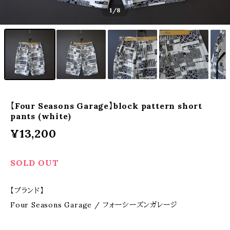
1
/8
【Four Seasons Garage】block pattern short
pants (white)
¥13,200
SOLD OUT
【ブランド】
Four Seasons Garage / フォーシーズンガレージ