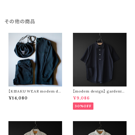
その他の商品
【KISAKU WEAR modem de
【modem design】 gardenin
sign】kisaku ponte FW (3col
g s/s shirt (navy)
¥14,080
¥9,086
ors)
30%OFF