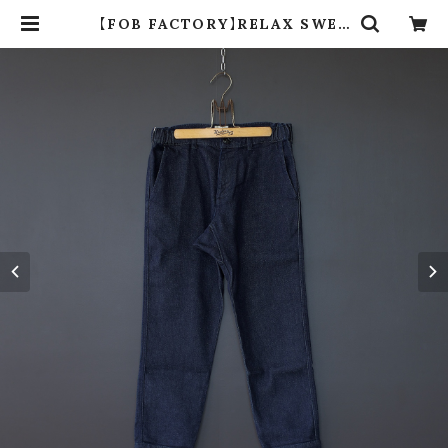
【FOB FACTORY】RELAX SWEA
T PANTS (navy) | dros dro