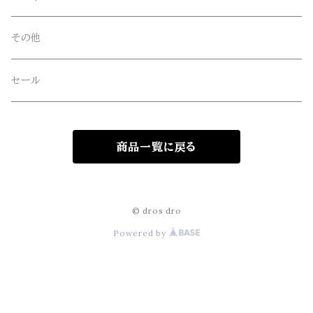
freewaters(フリーウォータース)
その他
GLOBE(グローブ)
セール
GLOMA NAUTICA(グローマノーティカ)
商品一覧に戻る
hanakazari(ハナカザリ)
Hub&Spoke(ハブアンドスポーク)
© dros dro
Powered by
JHANKSON(ジャンクソン)
KIKKERLAND(キッカーランド)