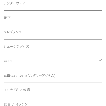
スウェット / トレーナー
ショート
CANDY DESIGN&WORKS(CDW)
シューズ
メガネ、サングラス
リング
アンダーウェア
ニット / セーター
水陸両用ショートパンツ
シューズ
collonil(コロニル)
ベルト
ブレスレット、バングル
靴下
パーカー
サンダル
CountyComm(カウンティーコム)
腕時計
ネックレス
フレグランス
半袖シャツ
dros dro(ドロスドロ)
キーアクセサリー
シューケアグッズ
シャツ
DETAIL(ディティール)
財布、コインケース、マネークリップ
used
カーディガン
THE FLAVOR DESIGN(ザ フレーバーデザイン)
鞄
リメイク
military item(ミリタリーアイテム)
ベスト
FOB FACTORY(エフオービーファクトリー)
アクセサリー
インテリア / 雑貨
アウター
Four Seasons Garage(FSG)
食器 / キッチン