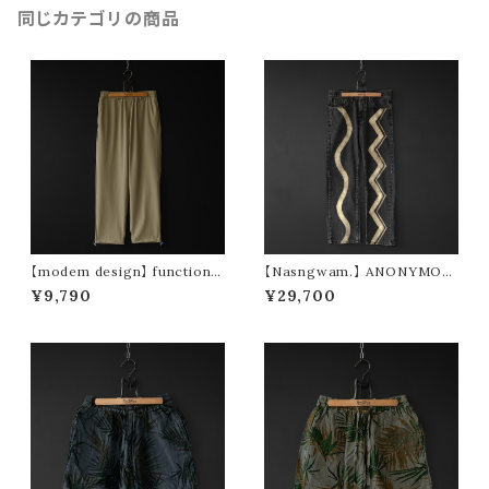
同じカテゴリの商品
【modem design】 functional
【Nasngwam.】 ANONYMOU
drawstring pants (beige)
S PANTS (size S)
¥9,790
¥29,700