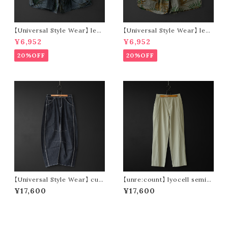
【Universal Style Wear】 leaf
【Universal Style Wear】 leaf
short pants (black)
short pants (olive)
¥6,952
¥6,952
20%OFF
20%OFF
【Universal Style Wear】 cur
【unre:count】 lyocell semi
ve painter pants (indigo)
wide pants (beige)
¥17,600
¥17,600