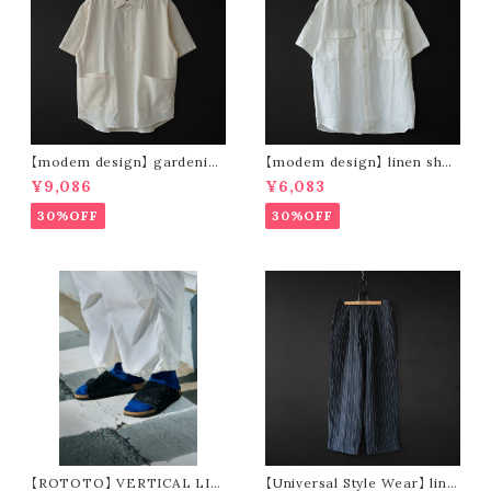
【modem design】 gardenin
【modem design】 linen shor
g s/s shirt (sand)
t sleeve shirt (white)
¥9,086
¥6,083
30%OFF
30%OFF
【ROTOTO】 VERTICAL LIN
【Universal Style Wear】 line