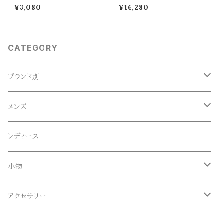
E LINEN COTTON SOCKS
n easy tuck pants (navy)
¥3,080
¥16,280
R1649
CATEGORY
ブランド別
ACE SNKR(エーススニーカー)
メンズ
Anapau,Seaing,ANAPAU UG
トップス
レディース
Tシャツ
Blundstone(ブランドストーン)
ボトムス
小物
ロンT
ロング
CameOne(ケイムワン)
セットアップ
帽子、マフラー、手袋
アクセサリー