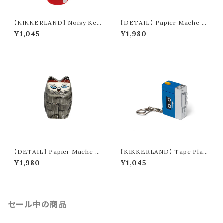
【KIKKERLAND】 Noisy Key
【DETAIL】 Papier Mache St
Light "Guitar" (2colors)
anding Cat (brown)
¥1,045
¥1,980
【DETAIL】 Papier Mache St
【KIKKERLAND】 Tape Play
anding Cat (gray)
er LED Keychain
¥1,980
¥1,045
セール中の商品