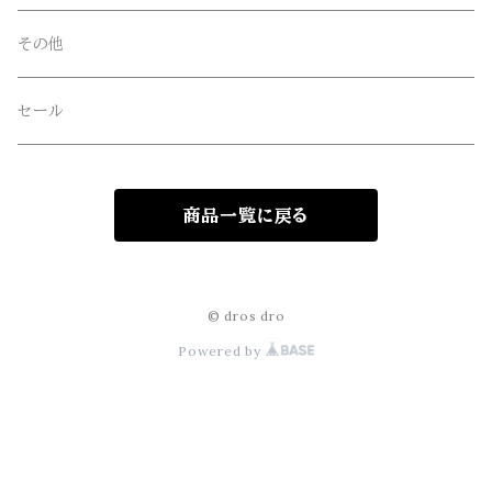
freewaters(フリーウォータース)
その他
GLOBE(グローブ)
セール
GLOMA NAUTICA(グローマノーティカ)
商品一覧に戻る
hanakazari(ハナカザリ)
Hub&Spoke(ハブアンドスポーク)
© dros dro
Powered by
JHANKSON(ジャンクソン)
KIKKERLAND(キッカーランド)