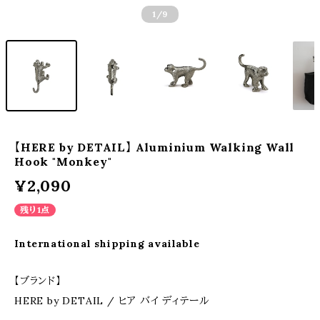
1
/9
【HERE by DETAIL】 Aluminium Walking Wall
Hook "Monkey"
¥2,090
残り1点
International shipping available
【ブランド】
HERE by DETAIL / ヒア バイ ディテール