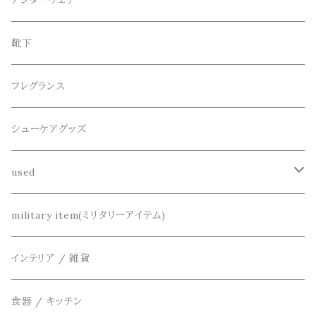
アンダーウェア
ニット / セーター
水陸両用ショートパンツ
シューズ
collonil(コロニル)
ベルト
ブレスレット、バングル
靴下
パーカー
サンダル
CountyComm(カウンティーコム)
腕時計
ネックレス
フレグランス
半袖シャツ
dros dro(ドロスドロ)
キーアクセサリー
シューケアグッズ
シャツ
DETAIL(ディティール)
財布、コインケース、マネークリップ
used
カーディガン
THE FLAVOR DESIGN(ザ フレーバーデザイン)
鞄
リメイク
military item(ミリタリーアイテム)
ベスト
FOB FACTORY(エフオービーファクトリー)
アクセサリー
インテリア / 雑貨
アウター
Four Seasons Garage(FSG)
食器 / キッチン