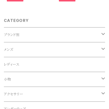
CATEGORY
ブランド別
ACE SNKR(エーススニーカー)
メンズ
Anapau,Seaing,ANAPAU UG
トップス
レディース
Tシャツ
Blundstone(ブランドストーン)
ボトムス
小物
ロンT
ロング
CameOne(ケイムワン)
セットアップ
帽子、マフラー、手袋
アクセサリー
スウェット / トレーナー
ショート
CANDY DESIGN&WORKS(CDW)
シューズ
メガネ、サングラス
リング