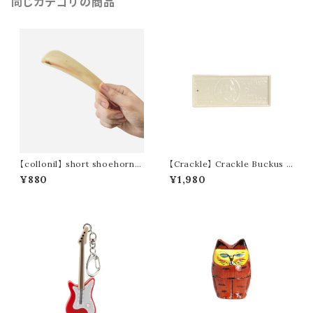
同じカテゴリの商品
【collonil】 short shoehorn /
【Crackle】 Crackle Buckus T
ショート シューホーン
ray
¥880
¥1,980