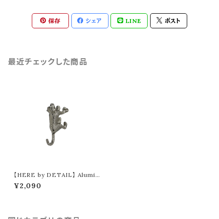
保存
シェア
LINE
ポスト
最近チェックした商品
【HERE by DETAIL】 Alumin
ium Walking Wall Hook "M
¥2,090
onkey"