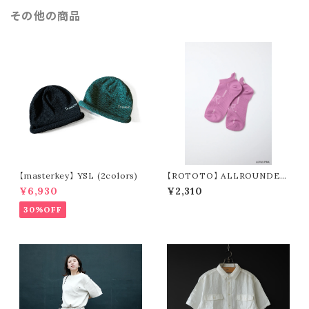
その他の商品
【masterkey】 YSL (2colors)
【ROTOTO】 ALLROUNDER
TECH-MESH "NO SHOW" R
¥6,930
¥2,310
1595
30%OFF