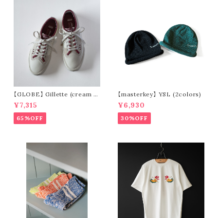
【GLOBE】 Gillette (cream /
【masterkey】 YSL (2colors)
pomegranate)
¥7,315
¥6,930
65%OFF
30%OFF