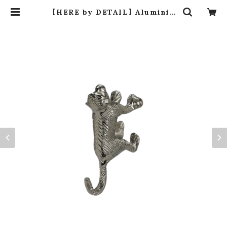
【HERE by DETAIL】 Aluminiu
m Walking Wall Hook "Monke
y" | dros dro