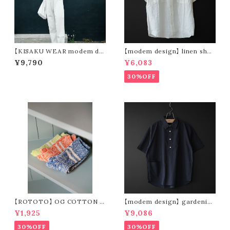
【KISAKU WEAR modem de
【modem design】 linen shor
sign】kisaku waffle
t sleeve shirt (white)
¥9,790
¥6,083
30%OFF
【ROTOTO】 OG COTTON S
【modem design】 gardenin
LUB STRIPE SOCKS R1485
g s/s shirt (navy)
¥1,925
¥9,086
30%OFF
30%OFF