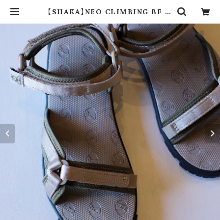
【SHAKA】NEO CLIMBING BF (t
aupe / army) | dros dro