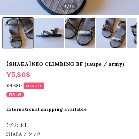
1
/14
【SHAKA】NEO CLIMBING BF (taupe / army)
¥5,808
¥9,680
40%OFF
残り1点
International shipping available
【ブランド】
SHAKA / シャカ