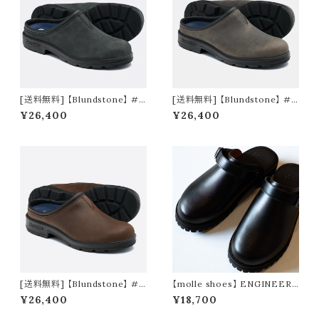
[送料無料] 【Blundstone】 #2
[送料無料] 【Blundstone】 #2
420 ORIGINALS CLOG rusti
422 ORIGINALS CLOG cray
¥26,400
¥26,400
c black
[送料無料] 【Blundstone】 #2
【molle shoes】 ENGINEER
421 ORIGINALS CLOG antiq
SANDAL
¥26,400
¥18,700
ue brown