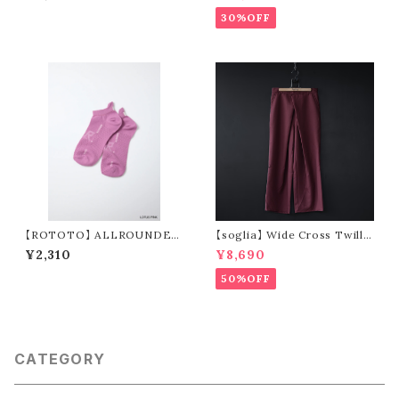
shirt
30%OFF
【ROTOTO】 ALLROUNDER
【soglia】 Wide Cross Twill
TECH-MESH "NO SHOW" R
Pants (wine)
¥2,310
¥8,690
1595
50%OFF
CATEGORY