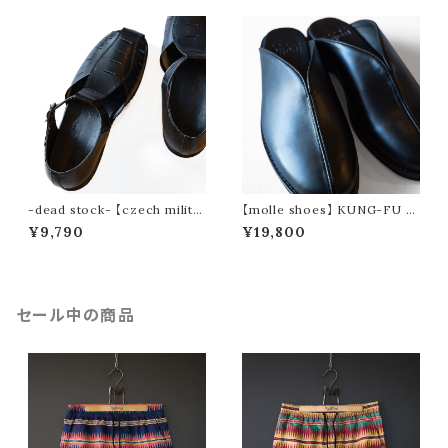
-dead stock- 【czech milita
【molle shoes】 KUNG-FU M
ry】 gurkha sandal
ULE
¥9,790
¥19,800
セール中の商品