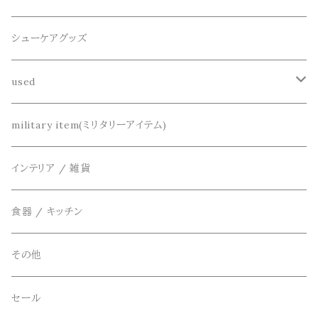
半袖シャツ
decka(デカ)
キーアクセサリー
シューケアグッズ
シャツ
dros dro(ドロスドロ)
財布、コインケース、マネークリップ
used
カーディガン
DETAIL(ディティール)
鞄
リメイク
military item(ミリタリーアイテム)
ベスト
THE FLAVOR DESIGN(ザ フレーバーデザイン)
アクセサリー
インテリア / 雑貨
アウター
FOB FACTORY(エフオービーファクトリー)
食器 / キッチン
Four Seasons Garage(FSG)
その他
freewaters(フリーウォータース)
セール