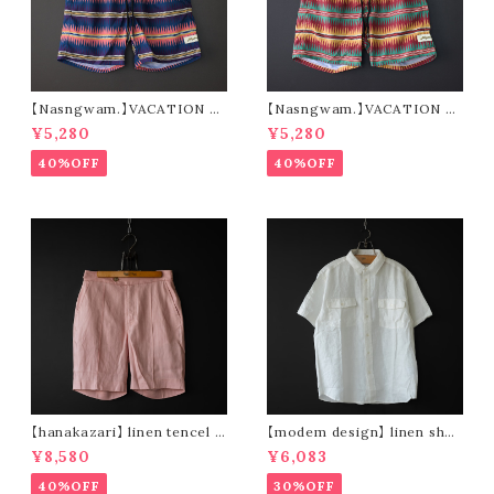
【Nasngwam.】VACATION S
【Nasngwam.】VACATION S
HORTS (navy)
HORTS (green)
¥5,280
¥5,280
40%OFF
40%OFF
【hanakazari】 linen tencel s
【modem design】 linen shor
hort pants (pink)
t sleeve shirt (white)
¥8,580
¥6,083
40%OFF
30%OFF