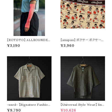
【ROTOTO】 ALLROUNDER
【anapau】 ボクサー ボクサーパ
”BREEZE SLEEVE” R5168
ンツ P-2310
¥3,190
¥3,960
-used- 【Signature Fashion
【Universal Style Wear】 line
s】 50〜60s s/s open collar
n mexican parka (olive)
¥9,790
¥10,626