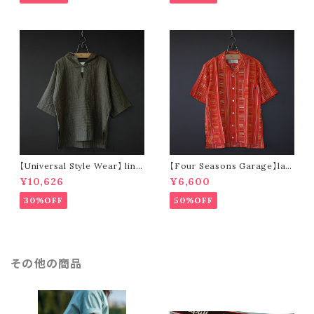
【Universal Style Wear】 line
【Four Seasons Garage】lad
n mexican parka (olive)
der stripe open collar s/s s
¥10,626
¥6,600
hirt (orange)
30%OFF
50%OFF
その他の商品