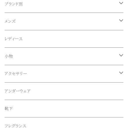
ブランド別
ACE SNKR(エーススニーカー)
メンズ
Anapau,Seaing,ANAPAU UG
トップス
レディース
Tシャツ
Blundstone(ブランドストーン)
ボトムス
小物
ロンT
ロング
CameOne(ケイムワン)
セットアップ
帽子、マフラー、手袋
アクセサリー
スウェット / トレーナー
ショート
CANDY DESIGN&WORKS(CDW)
シューズ
メガネ、サングラス
リング
アンダーウェア
ニット / セーター
水陸両用ショートパンツ
シューズ
collonil(コロニル)
ベルト
ブレスレット、バングル
靴下
パーカー
サンダル
CountyComm(カウンティーコム)
腕時計
ネックレス
フレグランス