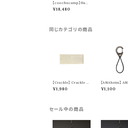
【coochucamp】Happ
y Fleece Half Zip Sw
¥18,480
eater (beige)
同じカテゴリの商品
【Crackle】 Crackle B
【ANAheim】 AN
uckus Tray
m Rubber Loo
¥1,980
¥1,100
abiner "Black"
セール中の商品