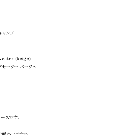
ーキャンプ
weater (beige)
プセーター ベージュ
リースです。
で暖かいですね。