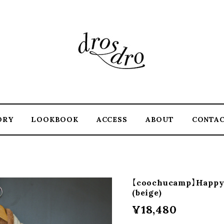
ORY
LOOKBOOK
ACCESS
ABOUT
CONTA
【coochucamp】Happy 
(beige)
¥18,480