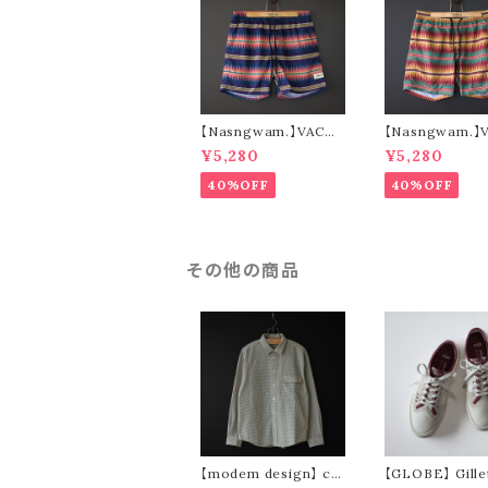
【Nasngwam.】VACA
【Nasngwam.】
TION SHORTS (nav
TION SHORTS 
¥5,280
¥5,280
y)
n)
40%OFF
40%OFF
その他の商品
【modem design】 ch
【GLOBE】 Gillet