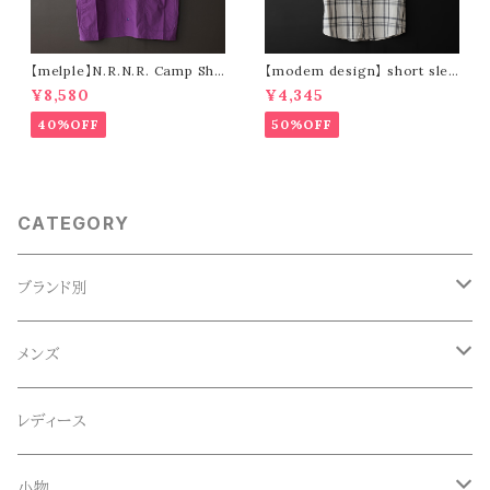
【melple】N.R.N.R. Camp Shir
【modem design】 short slee
t (purple)
ve check shirt
¥8,580
¥4,345
40%OFF
50%OFF
CATEGORY
ブランド別
ACE SNKR(エーススニーカー)
メンズ
Anapau,Seaing,ANAPAU UG
トップス
レディース
Tシャツ
Blundstone(ブランドストーン)
ボトムス
小物