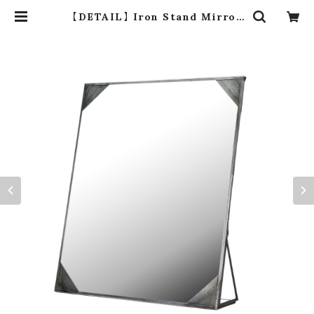
【DETAIL】 Iron Stand Mirror
“Large” | dros dro