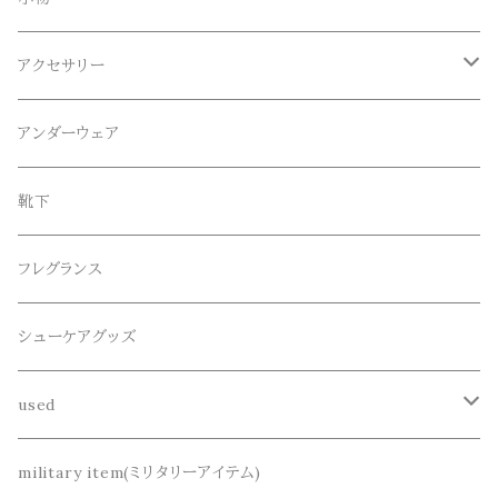
ロンT
ロング
CameOne(ケイムワン)
セットアップ
帽子、マフラー、手袋
アクセサリー
スウェット / トレーナー
ショート
CANDY DESIGN&WORKS(CDW)
シューズ
メガネ、サングラス
リング
アンダーウェア
ニット / セーター
水陸両用ショートパンツ
シューズ
collonil(コロニル)
ベルト
ブレスレット、バングル
靴下
パーカー
サンダル
CountyComm(カウンティーコム)
腕時計
ネックレス
フレグランス
半袖シャツ
decka(デカ)
キーアクセサリー
シューケアグッズ
シャツ
dros dro(ドロスドロ)
財布、コインケース、マネークリップ
used
カーディガン
DETAIL(ディティール)
鞄
リメイク
military item(ミリタリーアイテム)