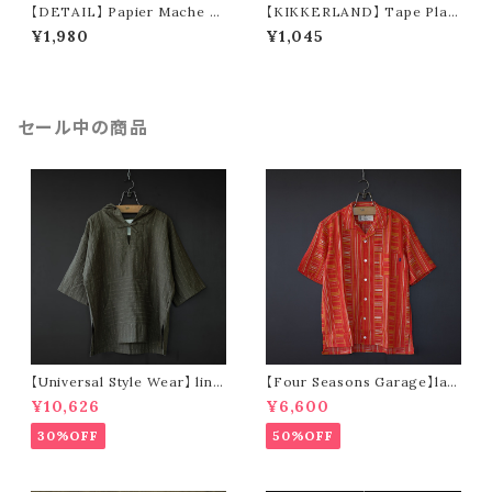
【DETAIL】 Papier Mache St
【KIKKERLAND】 Tape Play
anding Cat (gray)
er LED Keychain
¥1,980
¥1,045
セール中の商品
【Universal Style Wear】 line
【Four Seasons Garage】lad
n mexican parka (olive)
der stripe open collar s/s s
¥10,626
¥6,600
hirt (orange)
30%OFF
50%OFF