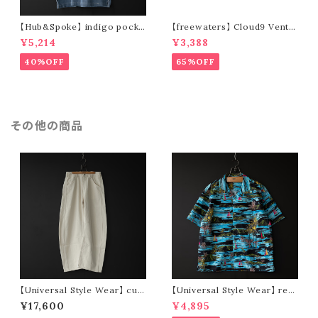
【Hub&Spoke】 indigo pocke
【freewaters】 Cloud9 Ventu
t t-shirt (light indigo)
re - Lace Up (brown)
¥5,214
¥3,388
40%OFF
65%OFF
その他の商品
【Universal Style Wear】 cur
【Universal Style Wear】 res
ve painter pants (off white)
ort shirt (blue type)
¥17,600
¥4,895