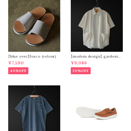
【blue over】fosco (velour)
【modem design】 gardenin
g s/s shirt (sand)
¥7,590
¥9,086
40%OFF
30%OFF