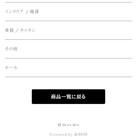
ベスト
THE FLAVOR DESIGN(ザ フレーバーデザイン)
アクセサリー
インテリア / 雑貨
アウター
FOB FACTORY(エフオービーファクトリー)
食器 / キッチン
Four Seasons Garage(FSG)
その他
freewaters(フリーウォータース)
セール
GLOBE(グローブ)
商品一覧に戻る
GLOMA NAUTICA(グローマノーティカ)
hanakazari(ハナカザリ)
© dros dro
Powered by