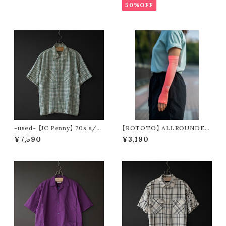
50%OFF
-used- 【JC Penny】 70s s/s
【ROTOTO】 ALLROUNDER
check shirt
”BREEZE SLEEVE” R5168
¥7,590
¥3,190