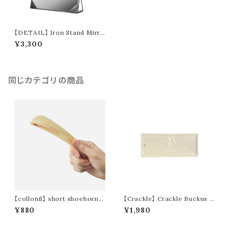
【DETAIL】 Iron Stand Mirro
r “Large”
¥3,300
同じカテゴリの商品
【collonil】 short shoehorn /
【Crackle】 Crackle Buckus T
ショート シューホーン
ray
¥880
¥1,980