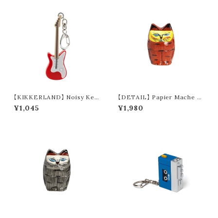
【KIKKERLAND】 Noisy Key
【DETAIL】 Papier Mache St
Light "Guitar" (2colors)
anding Cat (brown)
¥1,045
¥1,980