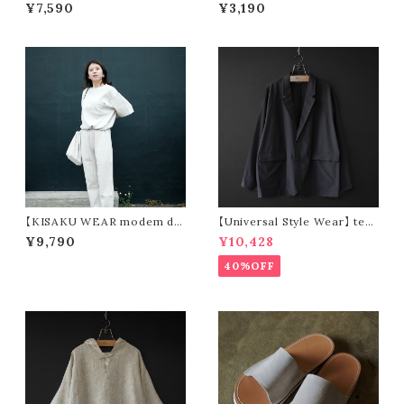
LIKE OCKE tee -usa cotto
”BREEZE SLEEVE” R5168
¥7,590
¥3,190
n- (white)
【KISAKU WEAR modem de
【Universal Style Wear】 tec
sign】kisaku waffle
jacket (black)
¥9,790
¥10,428
40%OFF