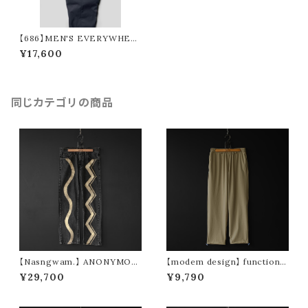
【686】MEN'S EVERYWHER
E PANT - SLIM FIT MIDNI
¥17,600
GHT NAVY
同じカテゴリの商品
【Nasngwam.】 ANONYMOU
【modem design】 functional
S PANTS (size S)
drawstring pants (beige)
¥29,700
¥9,790