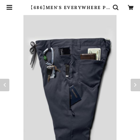
【686】MEN'S EVERYWHERE PA
NT - SLIM FIT MIDNIGHT NA
VY | dros dro