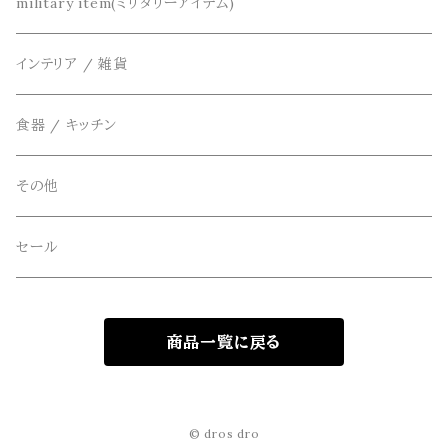
DETAIL(ディティール)
鞄
リメイク
military item(ミリタリーアイテム)
ベスト
THE FLAVOR DESIGN(ザ フレーバーデザイン)
アクセサリー
インテリア / 雑貨
アウター
FOB FACTORY(エフオービーファクトリー)
食器 / キッチン
Four Seasons Garage(FSG)
その他
freewaters(フリーウォータース)
セール
GLOBE(グローブ)
商品一覧に戻る
GLOMA NAUTICA(グローマノーティカ)
hanakazari(ハナカザリ)
© dros dro