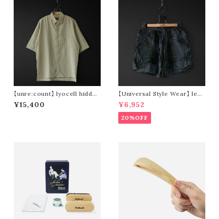
【unre:count】 lyocell hidden
【Universal Style Wear】 leaf
placket shirt (beige)
short pants (black)
¥15,400
¥6,952
20%OFF