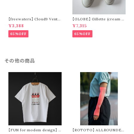
【freewaters】 Cloud9 Ventu
【GLOBE】 Gillette (cream /
re - Lace Up (brown)
pomegranate)
¥3,388
¥7,315
65%OFF
65%OFF
その他の商品
【FUN for modem design】 I
【ROTOTO】 ALLROUNDER