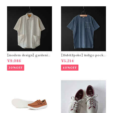
【modem design】 gardenin
【Hub&Spoke】 indigo pocke
g s/s shirt (sand)
t t-shirt (light indigo)
¥9,086
¥5,214
30%OFF
40%OFF