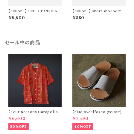
【collonil】 1909 LEATHER C
【collonil】 short shoehorn /
ARE SET NOSTALGIC DES
ショート シューホーン
¥5,500
¥880
IGN VOL.2 / レザーケアセット
レトロ缶
セール中の商品
【Four Seasons Garage】lad
【blue over】fosco (velour)
der stripe open collar s/s s
¥6,600
¥7,590
hirt (orange)
50%OFF
40%OFF