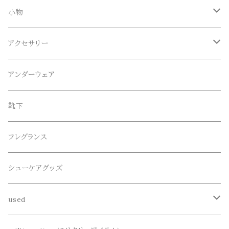
Tシャツ
Blundstone(ブランドストーン)
ボトムス
小物
ロンT
ロング
CameOne(ケイムワン)
セットアップ
帽子、マフラー、手袋
アクセサリー
スウェット / トレーナー
ショート
CANDY DESIGN&WORKS(CDW)
シューズ
メガネ、サングラス
リング
アンダーウェア
ニット / セーター
水陸両用ショートパンツ
シューズ
collonil(コロニル)
ベルト
ブレスレット、バングル
靴下
パーカー
サンダル
CountyComm(カウンティーコム)
腕時計
ネックレス
フレグランス
半袖シャツ
decka(デカ)
キーアクセサリー
シューケアグッズ
シャツ
dros dro(ドロスドロ)
財布、コインケース、マネークリップ
used
カーディガン