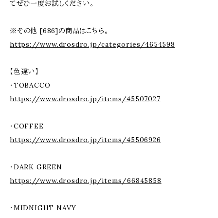
てぜひ一度お試しください。
※その他 [686]の商品はこちら。
https://www.drosdro.jp/categories/4654598
【色違い】
・TOBACCO
https://www.drosdro.jp/items/45507027
・COFFEE
https://www.drosdro.jp/items/45506926
・DARK GREEN
https://www.drosdro.jp/items/66845858
・MIDNIGHT NAVY