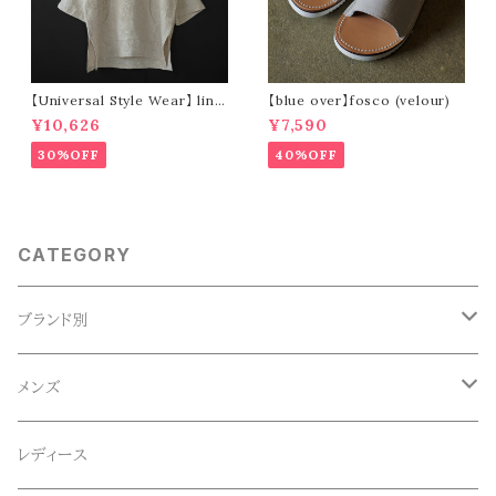
【Universal Style Wear】 line
【blue over】fosco (velour)
n mexican parka (off white)
¥10,626
¥7,590
30%OFF
40%OFF
CATEGORY
ブランド別
ACE SNKR(エーススニーカー)
メンズ
Anapau,Seaing,ANAPAU UG
トップス
レディース