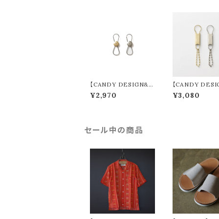
【CANDY DESIGN&
【CANDY DESI
WORKS】 Maverick R
WORKS】 Gord
¥2,970
¥3,080
evolving Keyring (2
ttern W/C (2co
colors) CHW-15
CK-01M
セール中の商品