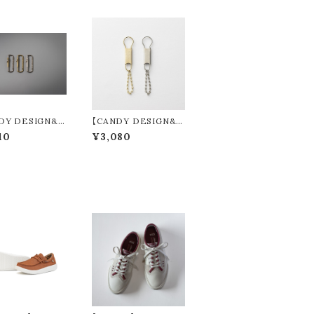
DY DESIGN&
【CANDY DESIGN&
S】 Kendrick
WORKS】 Gordon Ty
10
¥3,080
ック (3colors)
pography W/C (2col
ors) CK-01M