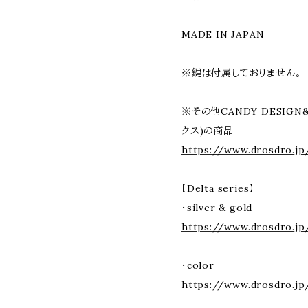
MADE IN JAPAN
※鍵は付属しておりません。
※その他CANDY DESIGN
クス)の商品
https://www.drosdro.jp
【Delta series】
・silver & gold
https://www.drosdro.jp
・color
https://www.drosdro.jp