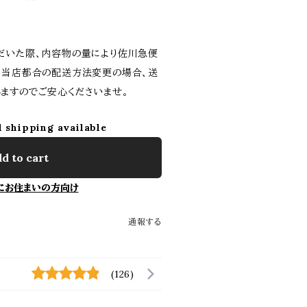
だいた際、内容物の量により佐川急便
。当店都合の配送方法変更の場合、送
ますのでご安心くださいませ。
l shipping available
d to cart
にお住まいの方向け
通報する
(126)