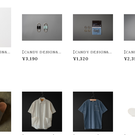
GN&
【CANDY DESIGN&
【CANDY DESIGN&
【CAN
on Pa
WORKS】 Delta デル
WORKS】 Lyman ライ
WORK
¥3,190
¥1,320
¥2,3
lors)
タ (2colors) CHW-08
マン (3colors) CHW-
ケンドリ
C
03
CK-18