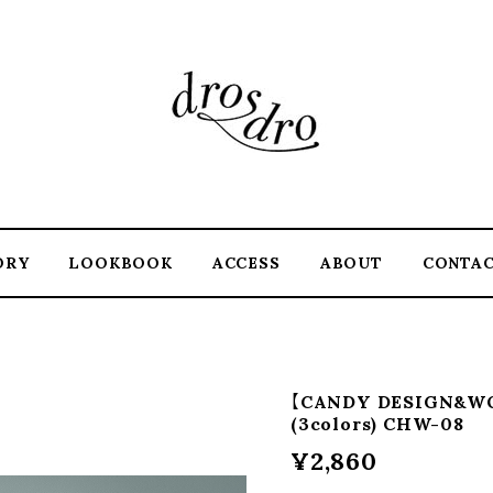
ORY
LOOKBOOK
ACCESS
ABOUT
CONTA
【CANDY DESIGN&WO
(3colors) CHW-08
¥2,860