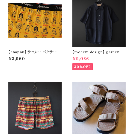
【anapau】 サッカー ボクサーパ
【modem design】 gardenin
ンツ P-2209
g s/s shirt (navy)
¥3,960
¥9,086
30%OFF