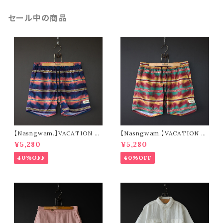
セール中の商品
【Nasngwam.】VACATION S
【Nasngwam.】VACATION S
HORTS (navy)
HORTS (green)
¥5,280
¥5,280
40%OFF
40%OFF