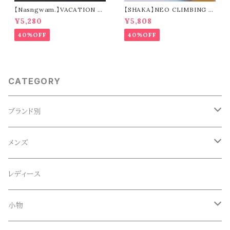
【Nasngwam.】VACATION S
【SHAKA】NEO CLIMBING (t
HORTS (green)
aupe)
¥5,280
¥5,808
40%OFF
40%OFF
CATEGORY
ブランド別
ACE SNKR(エーススニーカー)
メンズ
Anapau,Seaing,ANAPAU UG
トップス
レディース
Tシャツ
Blundstone(ブランドストーン)
ボトムス
小物