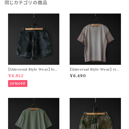
同じカテゴリの商品
【Universal Style Wear】 leaf
【Universal Style Wear】 vint
short pants (black)
age type tee (pink)
¥6,952
¥6,490
20%OFF