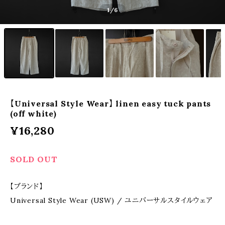
1
/6
【Universal Style Wear】 linen easy tuck pants
(off white)
¥16,280
SOLD OUT
【ブランド】
Universal Style Wear (USW) / ユニバーサルスタイルウェア