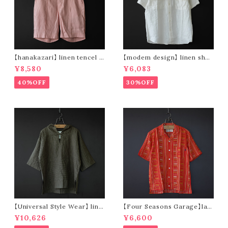
【hanakazari】 linen tencel s
【modem design】 linen shor
hort pants (pink)
t sleeve shirt (white)
¥8,580
¥6,083
40%OFF
30%OFF
【Universal Style Wear】 line
【Four Seasons Garage】lad
n mexican parka (olive)
der stripe open collar s/s s
¥10,626
¥6,600
hirt (orange)