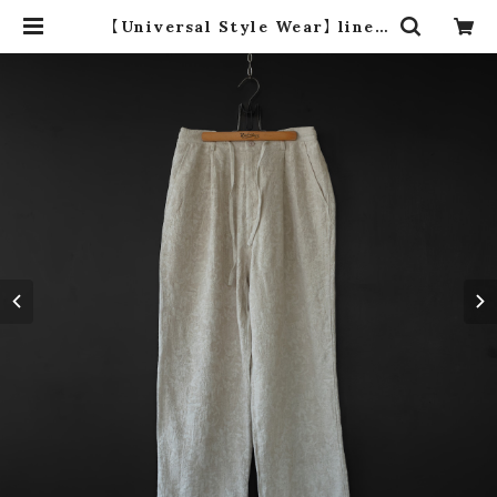
【Universal Style Wear】 linen
easy tuck pants (off white) |
dros dro