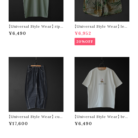
【Universal Style Wear】 ripp
【Universal Style Wear】 leaf
le stretch wide tee (green)
short pants (olive)
¥6,490
¥6,952
20%OFF
【Universal Style Wear】 cur
【Universal Style Wear】 bre
ve painter pants (indigo)
men tee (off white)
¥17,600
¥6,490