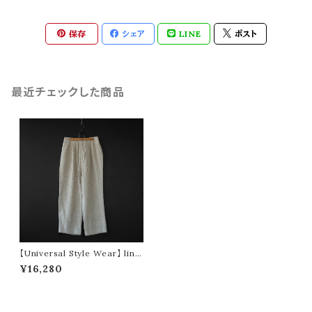
保存
シェア
LINE
ポスト
最近チェックした商品
【Universal Style Wear】 line
n easy tuck pants (off whit
¥16,280
e)