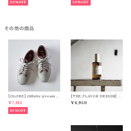
30%OFF
50%OFF
その他の商品
【GLOBE】 Gillette (cream /
【THE FLAVOR DESIGN】 F
pomegranate)
ABRIC MIST 全15種類
¥7,315
¥4,950
65%OFF