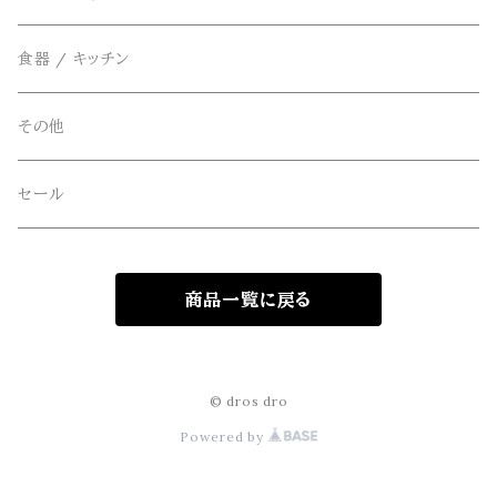
アウター
FOB FACTORY(エフオービーファクトリー)
食器 / キッチン
Four Seasons Garage(FSG)
その他
freewaters(フリーウォータース)
セール
GLOBE(グローブ)
商品一覧に戻る
GLOMA NAUTICA(グローマノーティカ)
hanakazari(ハナカザリ)
© dros dro
Powered by
Hub&Spoke(ハブアンドスポーク)