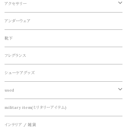
ロンT
ロング
CameOne(ケイムワン)
セットアップ
帽子、マフラー、手袋
アクセサリー
スウェット / トレーナー
ショート
CANDY DESIGN&WORKS(CDW)
シューズ
メガネ、サングラス
リング
アンダーウェア
ニット / セーター
水陸両用ショートパンツ
シューズ
collonil(コロニル)
ベルト
ブレスレット、バングル
靴下
パーカー
サンダル
CountyComm(カウンティーコム)
腕時計
ネックレス
フレグランス
半袖シャツ
decka(デカ)
キーアクセサリー
シューケアグッズ
シャツ
dros dro(ドロスドロ)
財布、コインケース、マネークリップ
used
カーディガン
DETAIL(ディティール)
鞄
リメイク
military item(ミリタリーアイテム)
ベスト
THE FLAVOR DESIGN(ザ フレーバーデザイン)
アクセサリー
インテリア / 雑貨