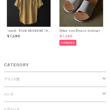
-used- 【VAN HEUSEN】 70s
【blue over】fosco (velour)
stripe s/s shirt
¥7,590
¥7,590
40%OFF
CATEGORY
ブランド別
ACE SNKR(エーススニーカー)
メンズ
Anapau,Seaing,ANAPAU UG
トップス
レディース