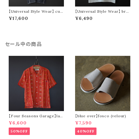
【Universal Style Wear】 cur
【Universal Style Wear】 bre
ve painter pants (indigo)
men tee (off white)
¥17,600
¥6,490
セール中の商品
【Four Seasons Garage】lad
【blue over】fosco (velour)
der stripe open collar s/s s
¥6,600
¥7,590
hirt (orange)
50%OFF
40%OFF