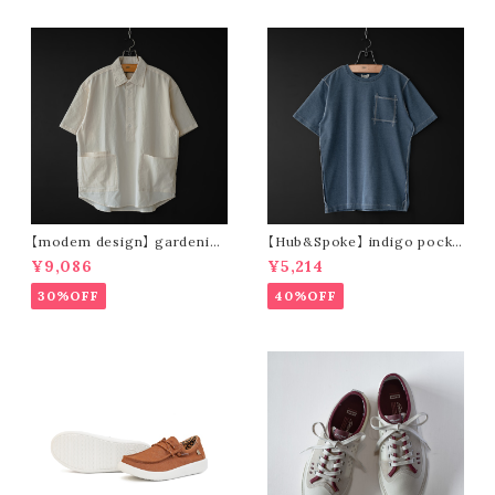
【modem design】 gardenin
【Hub&Spoke】 indigo pocke
g s/s shirt (sand)
t t-shirt (light indigo)
¥9,086
¥5,214
30%OFF
40%OFF