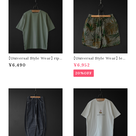
【Universal Style Wear】 ripp
【Universal Style Wear】 leaf
le stretch wide tee (green)
short pants (olive)
¥6,490
¥6,952
20%OFF