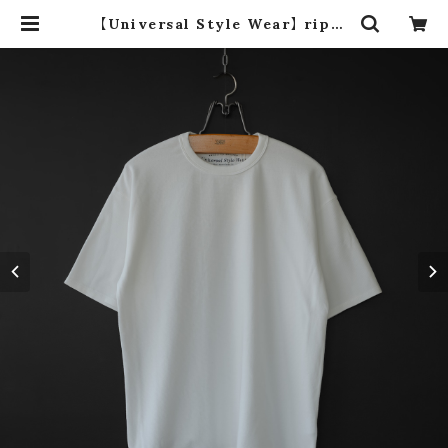
【Universal Style Wear】 rippl
e stretch wide tee (off white)
| dros dro