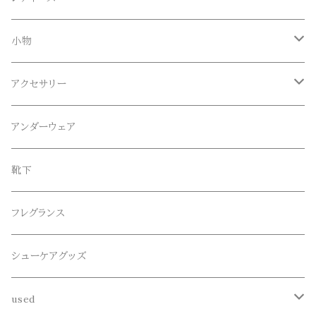
Tシャツ
Blundstone(ブランドストーン)
ボトムス
小物
ロンT
ロング
CameOne(ケイムワン)
セットアップ
帽子、マフラー、手袋
アクセサリー
スウェット / トレーナー
ショート
CANDY DESIGN&WORKS(CDW)
シューズ
メガネ、サングラス
リング
アンダーウェア
ニット / セーター
水陸両用ショートパンツ
シューズ
collonil(コロニル)
ベルト
ブレスレット、バングル
靴下
パーカー
サンダル
CountyComm(カウンティーコム)
腕時計
ネックレス
フレグランス
半袖シャツ
decka(デカ)
キーアクセサリー
シューケアグッズ
シャツ
dros dro(ドロスドロ)
財布、コインケース、マネークリップ
used