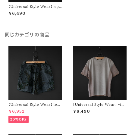
【Universal Style Wear】 ripp
le stretch wide tee (off whit
¥6,490
e)
同じカテゴリの商品
【Universal Style Wear】 leaf
【Universal Style Wear】 vint
short pants (black)
age type tee (pink)
¥6,952
¥6,490
20%OFF