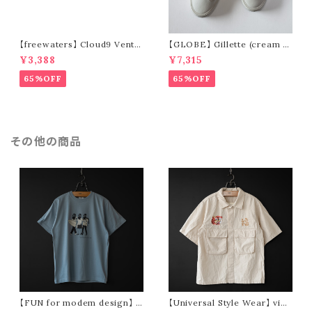
【freewaters】 Cloud9 Ventu
【GLOBE】 Gillette (cream /
re - Lace Up (brown)
pomegranate)
¥3,388
¥7,315
65%OFF
65%OFF
その他の商品
【FUN for modem design】 t
【Universal Style Wear】 viet