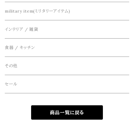
カーディガン
DETAIL(ディティール)
鞄
リメイク
military item(ミリタリーアイテム)
ベスト
THE FLAVOR DESIGN(ザ フレーバーデザイン)
アクセサリー
インテリア / 雑貨
アウター
FOB FACTORY(エフオービーファクトリー)
食器 / キッチン
Four Seasons Garage(FSG)
その他
freewaters(フリーウォータース)
セール
GLOBE(グローブ)
商品一覧に戻る
GLOMA NAUTICA(グローマノーティカ)