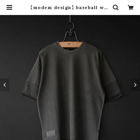
【modem design】 baseball was
hed tee (charcoal) | dros dro