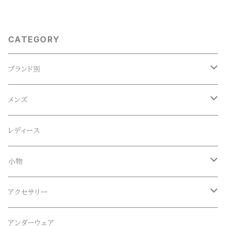
CATEGORY
ブランド別
ACE SNKR(エーススニーカー)
メンズ
Anapau,Seaing,ANAPAU UG
トップス
レディース
Tシャツ
Blundstone(ブランドストーン)
ボトムス
小物
ロンT
ロング
CameOne(ケイムワン)
セットアップ
帽子、マフラー、手袋
アクセサリー
スウェット / トレーナー
ショート
CANDY DESIGN&WORKS(CDW)
シューズ
メガネ、サングラス
リング
アンダーウェア