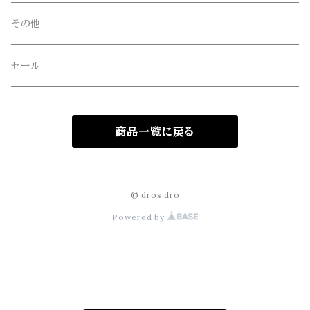
freewaters(フリーウォータース)
その他
GLOBE(グローブ)
セール
GLOMA NAUTICA(グローマノーティカ)
商品一覧に戻る
hanakazari(ハナカザリ)
Hub&Spoke(ハブアンドスポーク)
© dros dro
Powered by
JHANKSON(ジャンクソン)
KIKKERLAND(キッカーランド)