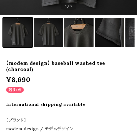
1
/6
【modem design】 baseball washed tee
(charcoal)
¥8,690
残り1点
International shipping available
【ブランド】
modem design / モデムデザイン