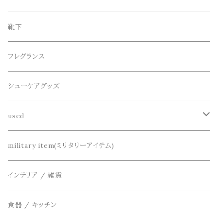
ニット / セーター
水陸両用ショートパンツ
シューズ
collonil(コロニル)
ベルト
ブレスレット、バングル
靴下
パーカー
サンダル
CountyComm(カウンティーコム)
腕時計
ネックレス
フレグランス
半袖シャツ
dros dro(ドロスドロ)
キーアクセサリー
シューケアグッズ
シャツ
DETAIL(ディティール)
財布、コインケース、マネークリップ
used
カーディガン
THE FLAVOR DESIGN(ザ フレーバーデザイン)
鞄
リメイク
military item(ミリタリーアイテム)
ベスト
FOB FACTORY(エフオービーファクトリー)
アクセサリー
インテリア / 雑貨
アウター
Four Seasons Garage(FSG)
食器 / キッチン