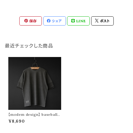
保存
シェア
LINE
ポスト
最近チェックした商品
【modem design】 baseball
washed tee (charcoal)
¥8,690