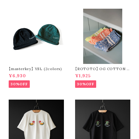
【masterkey】 YSL (2colors)
【ROTOTO】 OG COTTON S
LUB STRIPE SOCKS R1485
¥6,930
¥1,925
30%OFF
30%OFF