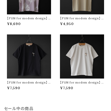
【FUN for modem design】 p
【FUN for modem design】 p
ine oji s/s shirt (pink)
achypodium oji tee (sand)
¥8,690
¥4,950
【FUN for modem design】 b
【FUN for modem design】 b
eer & gyoza ojisan tee -us
eer & gyoza ojisan tee -us
¥7,590
¥7,590
a cotton- (black)
a cotton- (white)
セール中の商品