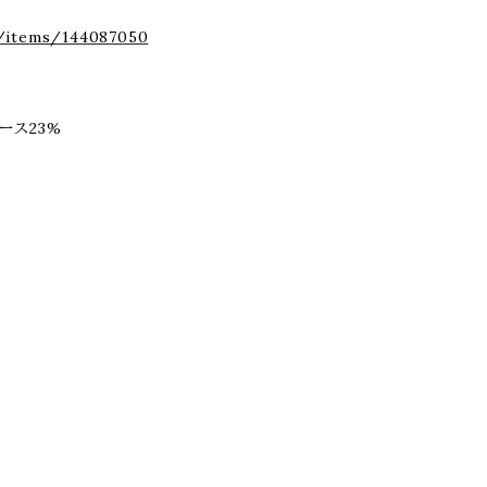
p/items/144087050
コース23%