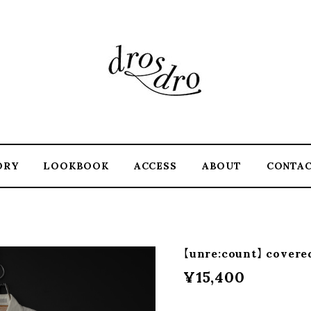
ORY
LOOKBOOK
ACCESS
ABOUT
CONTA
【unre:count】 covered
¥15,400