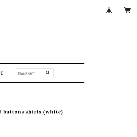
CT
 buttons shirts (white)