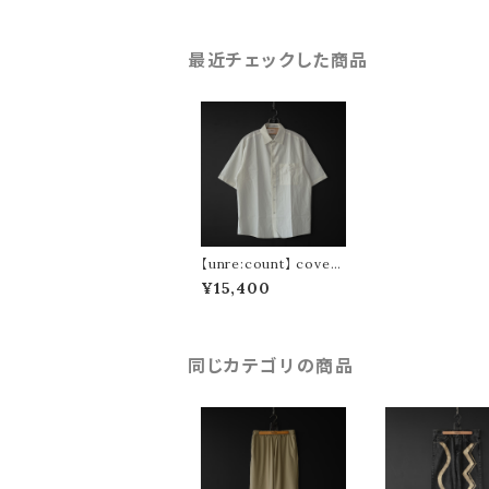
最近チェックした商品
【unre:count】 covere
d buttons shirts (whi
¥15,400
te)
同じカテゴリの商品