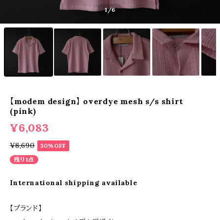
1
/6
【modem design】 overdye mesh s/s shirt
(pink)
¥6,083
¥8,690
30%OFF
残り1点
International shipping available
【ブランド】