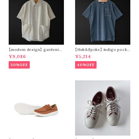
【modem design】 gardenin
【Hub&Spoke】 indigo pocke
g s/s shirt (sand)
t t-shirt (light indigo)
¥9,086
¥5,214
30%OFF
40%OFF