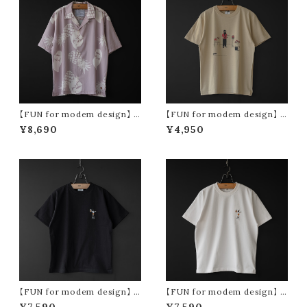
【FUN for modem design】 p
【FUN for modem design】 p
ine oji s/s shirt (pink)
achypodium oji tee (sand)
¥8,690
¥4,950
【FUN for modem design】 b
【FUN for modem design】 b
eer & gyoza ojisan tee -us
eer & gyoza ojisan tee -us