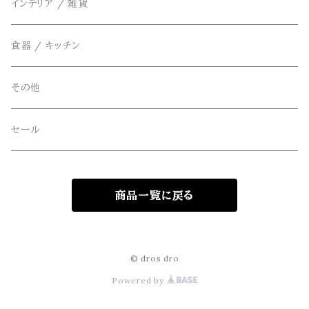
THE FLAVOR DESIGN(ザ フレーバーデザイン)
アクセサリー
インテリア / 雑貨
アウター
FOB FACTORY(エフオービーファクトリー)
食器 / キッチン
Four Seasons Garage(FSG)
その他
freewaters(フリーウォータース)
セール
GLOBE(グローブ)
商品一覧に戻る
GLOMA NAUTICA(グローマノーティカ)
hanakazari(ハナカザリ)
© dros dro
Powered by
Hub&Spoke(ハブアンドスポーク)