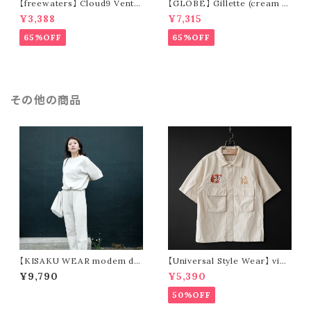
【freewaters】 Cloud9 Ventu
【GLOBE】 Gillette (cream /
re - Lace Up (brown)
pomegranate)
¥3,388
¥7,315
65%OFF
65%OFF
その他の商品
【KISAKU WEAR modem de
【Universal Style Wear】 viet
sign】kisaku waffle
-fatigue s/s shirt (off whit
¥9,790
¥5,390
e)
50%OFF