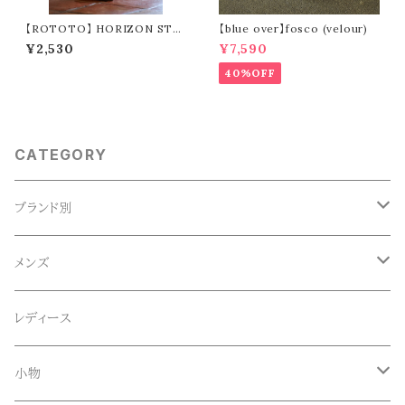
【ROTOTO】 HORIZON STRI
【blue over】fosco (velour)
PE SOCKS R1466
¥2,530
¥7,590
40%OFF
CATEGORY
ブランド別
ACE SNKR(エーススニーカー)
メンズ
Anapau,Seaing,ANAPAU UG
トップス
レディース
Tシャツ
Blundstone(ブランドストーン)
ボトムス
小物