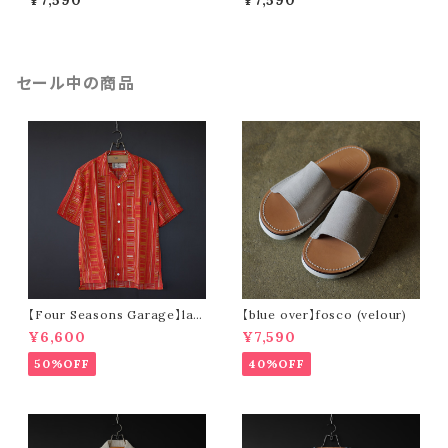
¥7,590
¥7,590
a cotton- (black)
a cotton- (white)
セール中の商品
【Four Seasons Garage】lad
【blue over】fosco (velour)
der stripe open collar s/s s
¥6,600
¥7,590
hirt (orange)
50%OFF
40%OFF