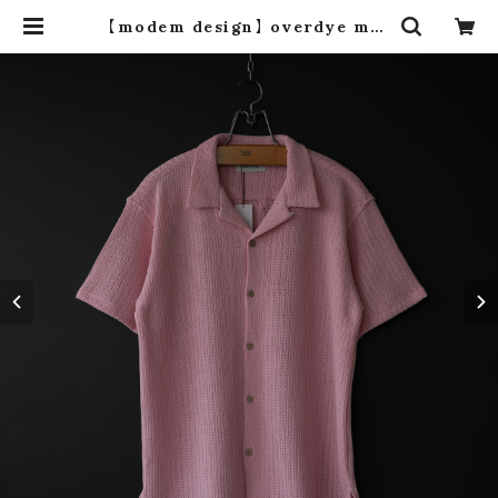
【modem design】 overdye mes
h s/s shirt (pink) | dros dro