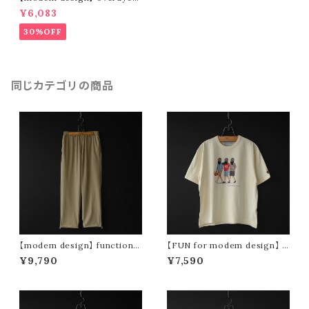
mesh s/s shirt (pink)
¥6,083
30%OFF
同じカテゴリの商品
【modem design】 functional
【FUN for modem design】 f
drawstring pants (beige)
un life oji tee (white)
¥9,790
¥7,590