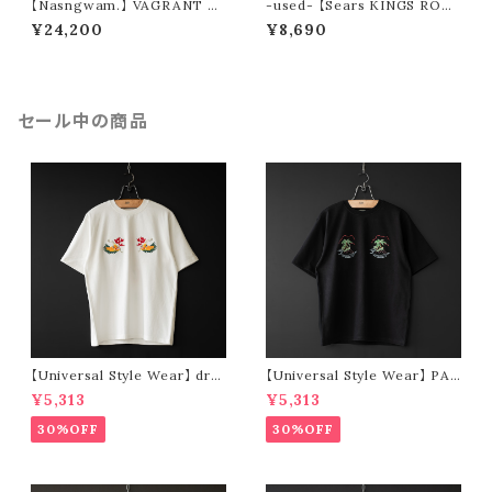
【Nasngwam.】 VAGRANT S
-used- 【Sears KINGS ROA
HIRTS (tie dye)
D】 70s band collar shirt (re
¥24,200
¥8,690
make)
セール中の商品
【Universal Style Wear】 dra
【Universal Style Wear】 PAN
gon souvenir t-shirt (off wh
AMA suka t-shirt (black)
¥5,313
¥5,313
ite)
30%OFF
30%OFF