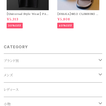
【Universal Style Wear】 PAN
【SHAKA】NEO CLIMBING (t
AMA suka t-shirt (black)
aupe)
¥5,313
¥5,808
30%OFF
40%OFF
CATEGORY
ブランド別
ACE SNKR(エーススニーカー)
メンズ
Anapau,Seaing,ANAPAU UG
トップス
レディース
Tシャツ
Blundstone(ブランドストーン)
ボトムス
小物