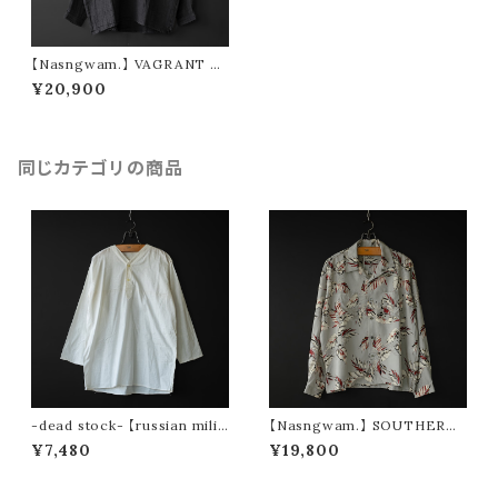
【Nasngwam.】 VAGRANT S
HIRTS (black)
¥20,900
同じカテゴリの商品
-dead stock- 【russian milit
【Nasngwam.】 SOUTHERN
ary】 80's sleeping shirt
SHIRTS (gray)
¥7,480
¥19,800