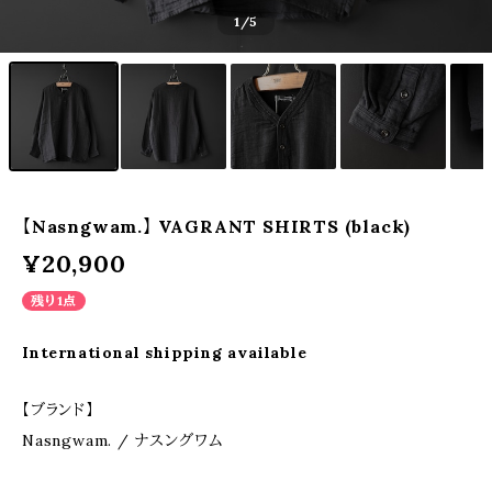
1
/5
【Nasngwam.】 VAGRANT SHIRTS (black)
¥20,900
残り1点
International shipping available
【ブランド】
Nasngwam. / ナスングワム