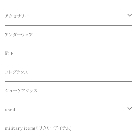
ロンT
ロング
CameOne(ケイムワン)
セットアップ
帽子、マフラー、手袋
アクセサリー
スウェット / トレーナー
ショート
CANDY DESIGN&WORKS(CDW)
シューズ
メガネ、サングラス
リング
アンダーウェア
ニット / セーター
水陸両用ショートパンツ
シューズ
collonil(コロニル)
ベルト
ブレスレット、バングル
靴下
パーカー
サンダル
CountyComm(カウンティーコム)
腕時計
ネックレス
フレグランス
半袖シャツ
decka(デカ)
キーアクセサリー
シューケアグッズ
シャツ
dros dro(ドロスドロ)
財布、コインケース、マネークリップ
used
カーディガン
DETAIL(ディティール)
鞄
リメイク
military item(ミリタリーアイテム)
ベスト