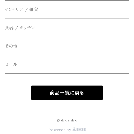
THE FLAVOR DESIGN(ザ フレーバーデザイン)
アクセサリー
インテリア / 雑貨
アウター
FOB FACTORY(エフオービーファクトリー)
食器 / キッチン
Four Seasons Garage(FSG)
その他
freewaters(フリーウォータース)
セール
GLOBE(グローブ)
商品一覧に戻る
GLOMA NAUTICA(グローマノーティカ)
hanakazari(ハナカザリ)
© dros dro
Powered by