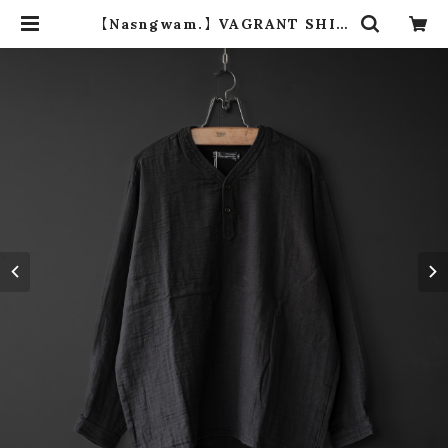
【Nasngwam.】 VAGRANT SHIR
TS (black) | dros dro