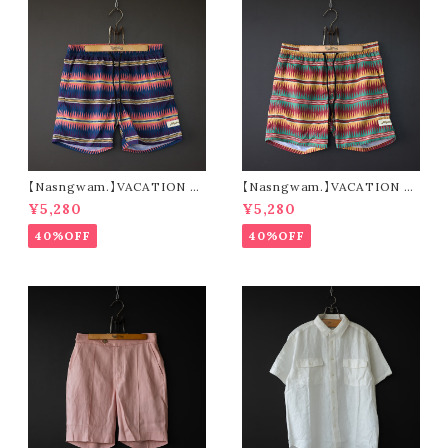
【Nasngwam.】VACATION S
【Nasngwam.】VACATION S
HORTS (navy)
HORTS (green)
¥5,280
¥5,280
40%OFF
40%OFF