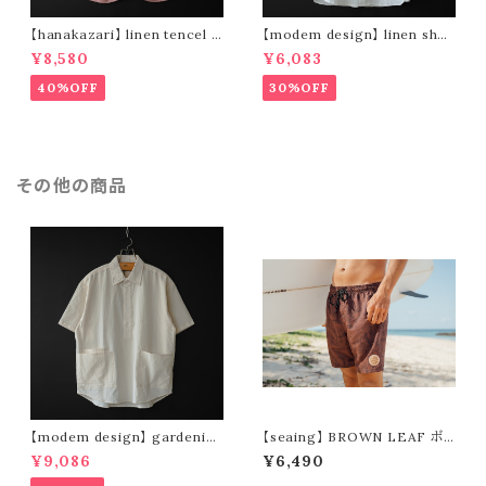
【hanakazari】 linen tencel s
【modem design】 linen shor
hort pants (pink)
t sleeve shirt (white)
¥8,580
¥6,083
40%OFF
30%OFF
その他の商品
【modem design】 gardenin
【seaing】 BROWN LEAF ボ
g s/s shirt (sand)
ードショーツ
¥9,086
¥6,490