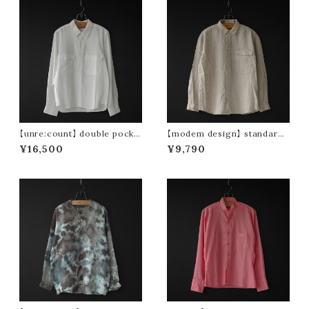
【unre:count】 double pocke
【modem design】 standard l
t tencel shirt (off white)
inen shirt (sand)
¥16,500
¥9,790