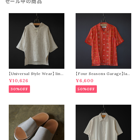
セール中の商品
【Universal Style Wear】 line
【Four Seasons Garage】lad
n mexican parka (off white)
der stripe open collar s/s s
¥10,626
¥6,600
hirt (orange)
30%OFF
50%OFF