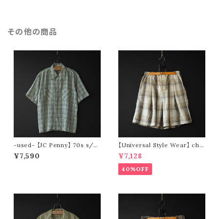
その他の商品
-used- 【JC Penny】 70s s/s
【Universal Style Wear】 che
check shirt
ck wide short pants
¥7,590
¥7,128
40%OFF