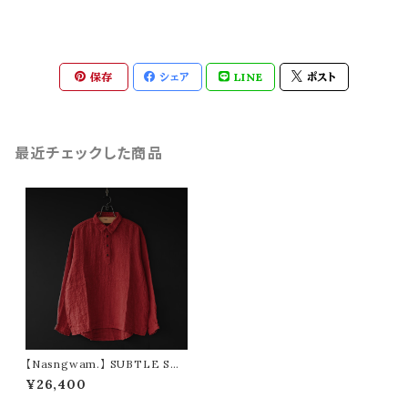
保存
シェア
LINE
ポスト
最近チェックした商品
【Nasngwam.】 SUBTLE SHI
RTS (red)
¥26,400