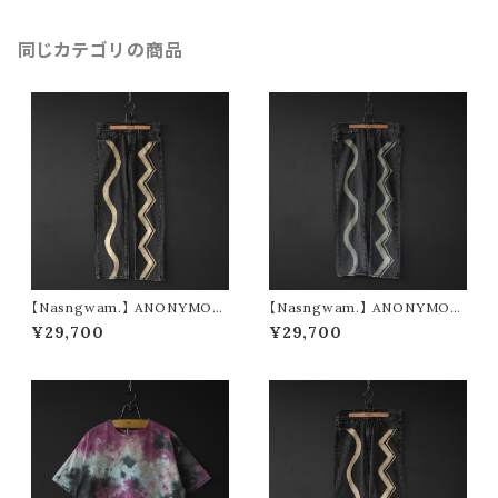
同じカテゴリの商品
【Nasngwam.】 ANONYMOU
【Nasngwam.】 ANONYMOU
S PANTS (size S)
S PANTS (size L)
¥29,700
¥29,700