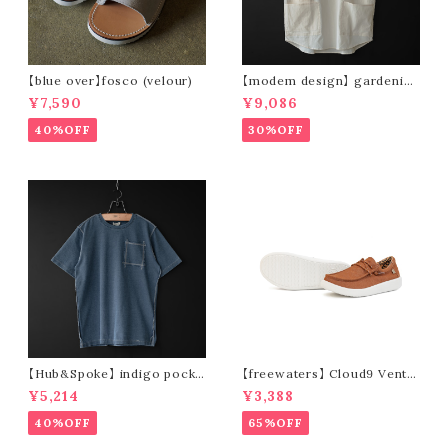
【blue over】fosco (velour)
【modem design】 gardenin
g s/s shirt (sand)
¥7,590
¥9,086
40%OFF
30%OFF
【Hub&Spoke】 indigo pocke
【freewaters】 Cloud9 Ventu
t t-shirt (light indigo)
re - Lace Up (brown)
¥5,214
¥3,388
40%OFF
65%OFF