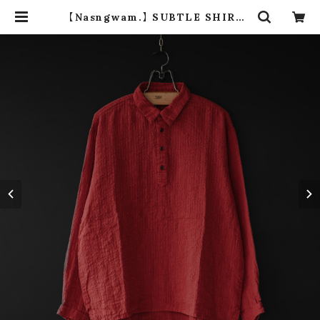
【Nasngwam.】 SUBTLE SHIRTS
(red) | dros dro