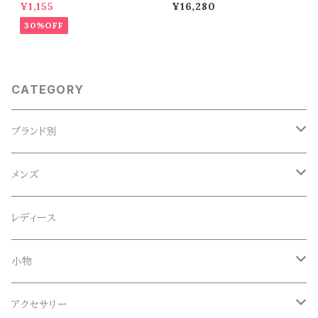
ors)
n easy tuck pants (olive)
¥1,155
¥16,280
30%OFF
CATEGORY
ブランド別
ACE SNKR(エーススニーカー)
メンズ
Anapau,Seaing,ANAPAU UG
トップス
レディース
Tシャツ
Blundstone(ブランドストーン)
ボトムス
小物
ロンT
ロング
CameOne(ケイムワン)
セットアップ
帽子、マフラー、手袋
アクセサリー