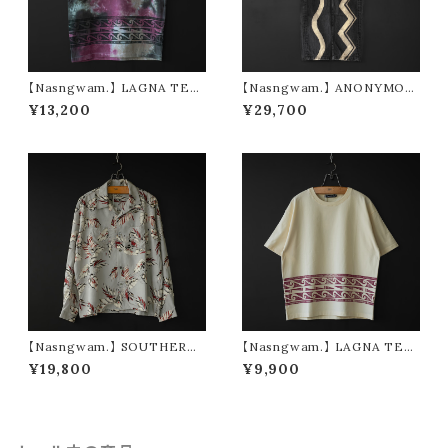
【Nasngwam.】 LAGNA TEE
【Nasngwam.】 ANONYMOU
(tie dye)
S PANTS (size M)
¥13,200
¥29,700
【Nasngwam.】 SOUTHERN
【Nasngwam.】 LAGNA TEE
SHIRTS (gray)
(natural)
¥19,800
¥9,900