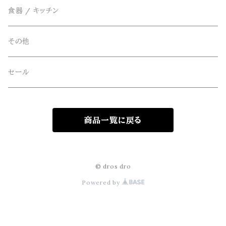
FOB FACTORY(エフオービーファクトリー)
食器 / キッチン
Four Seasons Garage(FSG)
その他
freewaters(フリーウォータース)
セール
GLOBE(グローブ)
商品一覧に戻る
GLOMA NAUTICA(グローマノーティカ)
hanakazari(ハナカザリ)
© dros dro
Powered by
Hub&Spoke(ハブアンドスポーク)
JHANKSON(ジャンクソン)