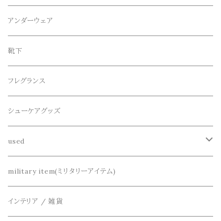
スウェット / トレーナー
ショート
CANDY DESIGN&WORKS(CDW)
シューズ
メガネ、サングラス
リング
アンダーウェア
ニット / セーター
水陸両用ショートパンツ
シューズ
collonil(コロニル)
ベルト
ブレスレット、バングル
靴下
パーカー
サンダル
CountyComm(カウンティーコム)
腕時計
ネックレス
フレグランス
半袖シャツ
decka(デカ)
キーアクセサリー
シューケアグッズ
シャツ
dros dro(ドロスドロ)
財布、コインケース、マネークリップ
used
カーディガン
DETAIL(ディティール)
鞄
リメイク
military item(ミリタリーアイテム)
ベスト
THE FLAVOR DESIGN(ザ フレーバーデザイン)
アクセサリー
インテリア / 雑貨
アウター