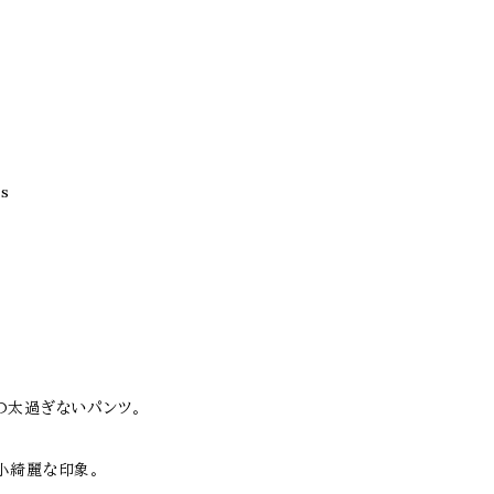
s
の太過ぎないパンツ。
小綺麗な印象。