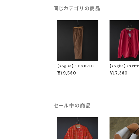
同じカテゴリの商品
【soglia】 TEXBRID 2
【soglia】 COT
way color pants (br
ORT Cardigan 
¥19,580
¥17,380
own)
セール中の商品