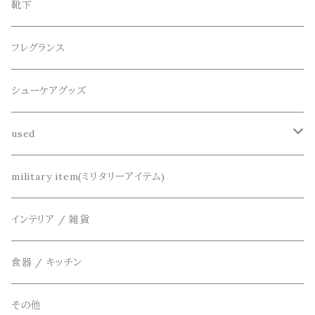
シューズ
collonil(コロニル)
ベルト
ブレスレット、バングル
靴下
パーカー
サンダル
CountyComm(カウンティーコム)
腕時計
ネックレス
フレグランス
半袖シャツ
decka(デカ)
キーアクセサリー
シューケアグッズ
シャツ
dros dro(ドロスドロ)
財布、コインケース、マネークリップ
used
カーディガン
DETAIL(ディティール)
鞄
リメイク
military item(ミリタリーアイテム)
ベスト
THE FLAVOR DESIGN(ザ フレーバーデザイン)
アクセサリー
インテリア / 雑貨
アウター
FOB FACTORY(エフオービーファクトリー)
食器 / キッチン
Four Seasons Garage(FSG)
その他