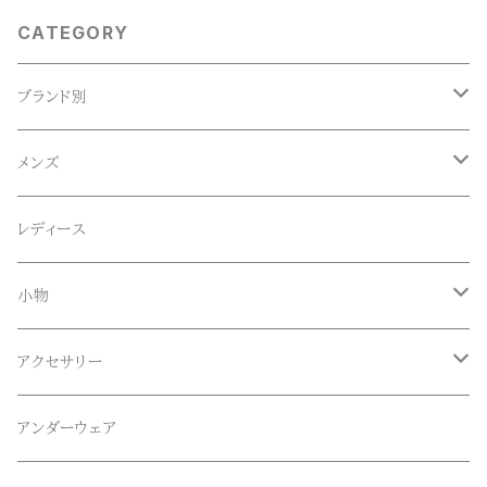
CATEGORY
ブランド別
ACE SNKR(エーススニーカー)
メンズ
Anapau,Seaing,ANAPAU UG
トップス
レディース
Tシャツ
Blundstone(ブランドストーン)
ボトムス
小物
ロンT
ロング
CameOne(ケイムワン)
セットアップ
帽子、マフラー、手袋
アクセサリー
スウェット / トレーナー
ショート
CANDY DESIGN&WORKS(CDW)
シューズ
メガネ、サングラス
リング
アンダーウェア
ニット / セーター
水陸両用ショートパンツ