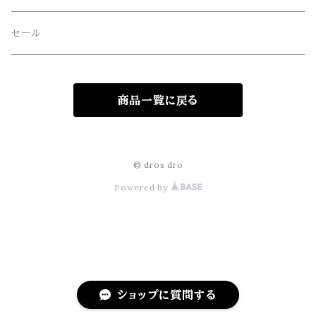
freewaters(フリーウォータース)
セール
GLOBE(グローブ)
商品一覧に戻る
GLOMA NAUTICA(グローマノーティカ)
hanakazari(ハナカザリ)
© dros dro
Powered by
Hub&Spoke(ハブアンドスポーク)
JHANKSON(ジャンクソン)
KIKKERLAND(キッカーランド)
ショップに質問する