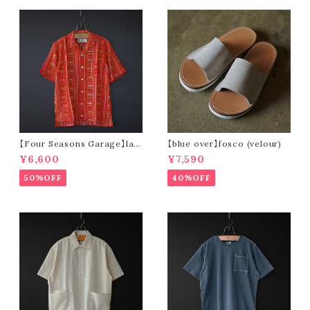
【Four Seasons Garage】lad
【blue over】fosco (velour)
der stripe open collar s/s s
¥6,600
¥7,590
hirt (orange)
50%OFF
40%OFF