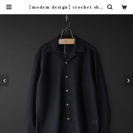
【modem design】 crochet shir
t (black) | dros dro