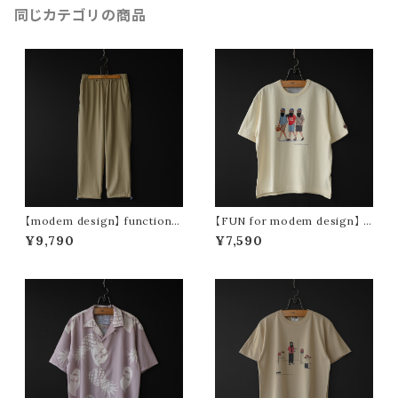
同じカテゴリの商品
【modem design】 functional
【FUN for modem design】 f
drawstring pants (beige)
un life oji tee (white)
¥9,790
¥7,590