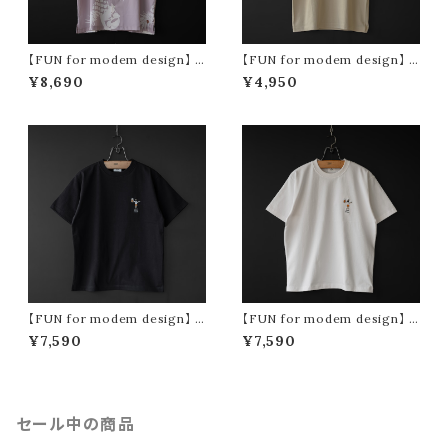
【FUN for modem design】 p
【FUN for modem design】 p
ine oji s/s shirt (pink)
achypodium oji tee (sand)
¥8,690
¥4,950
【FUN for modem design】 b
【FUN for modem design】 b
eer & gyoza ojisan tee -us
eer & gyoza ojisan tee -us
¥7,590
¥7,590
a cotton- (black)
a cotton- (white)
セール中の商品