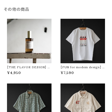
その他の商品
【THE FLAVOR DESIGN】 F
【FUN for modem design】 I
ABRIC MIST 全15種類
LIKE OCKE tee -usa cotto
¥4,950
¥7,590
n- (white)