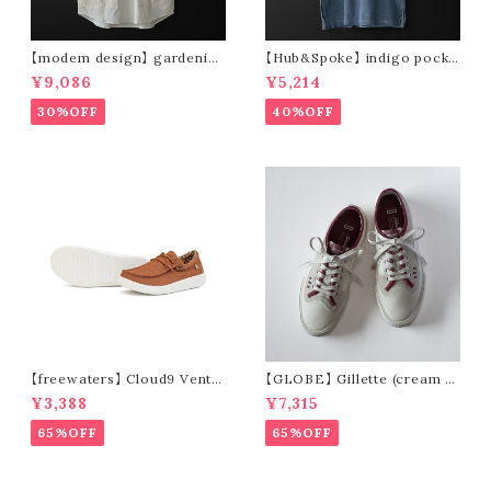
【modem design】 gardenin
【Hub&Spoke】 indigo pocke
g s/s shirt (sand)
t t-shirt (light indigo)
¥9,086
¥5,214
30%OFF
40%OFF
【freewaters】 Cloud9 Ventu
【GLOBE】 Gillette (cream /
re - Lace Up (brown)
pomegranate)
¥3,388
¥7,315
65%OFF
65%OFF