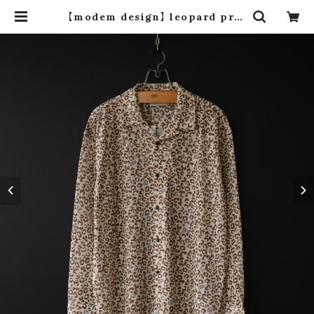
【modem design】 leopard prin
t open collar mesh shirt (bei
ge) | dros dro