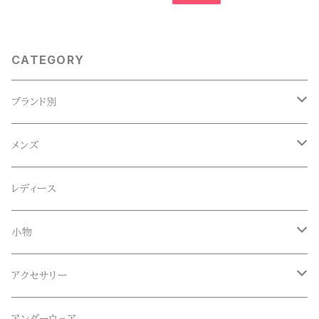
CATEGORY
ブランド別
ACE SNKR(エーススニーカー)
メンズ
Anapau,Seaing,ANAPAU UG
トップス
レディース
Tシャツ
Blundstone(ブランドストーン)
ボトムス
小物
ロンT
ロング
CameOne(ケイムワン)
セットアップ
帽子、マフラー、手袋
アクセサリー
スウェット / トレーナー
ショート
CANDY DESIGN&WORKS(CDW)
シューズ
メガネ、サングラス
リング