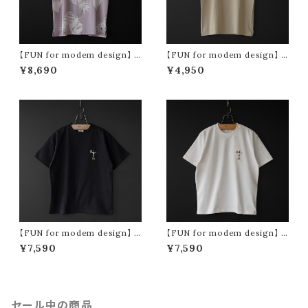
【FUN for modem design】 p
【FUN for modem design】 p
ine oji s/s shirt (pink)
achypodium oji tee (sand)
¥8,690
¥4,950
【FUN for modem design】 b
【FUN for modem design】 b
eer & gyoza ojisan tee -us
eer & gyoza ojisan tee -us
¥7,590
¥7,590
a cotton- (black)
a cotton- (white)
セール中の商品