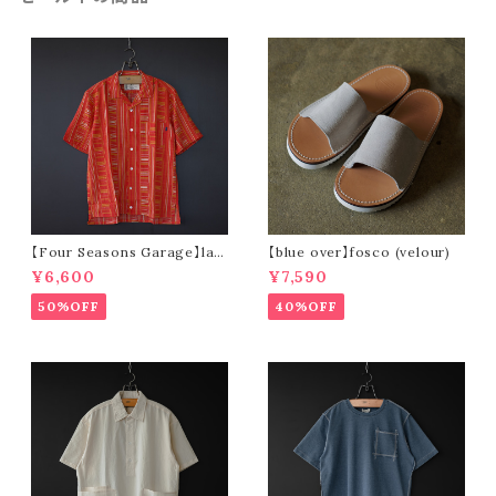
【Four Seasons Garage】lad
【blue over】fosco (velour)
der stripe open collar s/s s
¥6,600
¥7,590
hirt (orange)
50%OFF
40%OFF