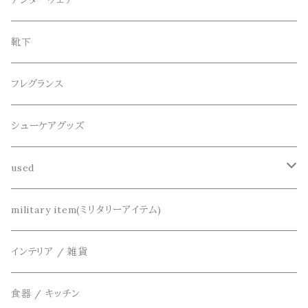
アンダーウェア
ニット / セーター
水陸両用ショートパンツ
シューズ
collonil(コロニル)
ベルト
ブレスレット、バングル
靴下
パーカー
サンダル
CountyComm(カウンティーコム)
腕時計
ネックレス
フレグランス
半袖シャツ
decka(デカ)
キーアクセサリー
シューケアグッズ
シャツ
dros dro(ドロスドロ)
財布、コインケース、マネークリップ
used
カーディガン
DETAIL(ディティール)
鞄
リメイク
military item(ミリタリーアイテム)
ベスト
THE FLAVOR DESIGN(ザ フレーバーデザイン)
アクセサリー
インテリア / 雑貨
アウター
FOB FACTORY(エフオービーファクトリー)
食器 / キッチン