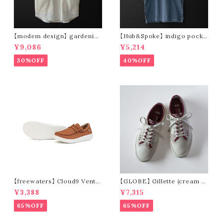
【modem design】 gardenin
【Hub&Spoke】 indigo pocke
g s/s shirt (sand)
t t-shirt (light indigo)
¥9,086
¥5,214
30%OFF
40%OFF
【freewaters】 Cloud9 Ventu
【GLOBE】 Gillette (cream /
re - Lace Up (brown)
pomegranate)
¥3,388
¥7,315
65%OFF
65%OFF