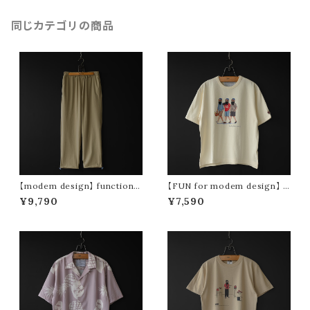
同じカテゴリの商品
【modem design】 functional
【FUN for modem design】 f
drawstring pants (beige)
un life oji tee (white)
¥9,790
¥7,590