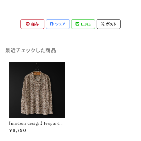
保存
シェア
LINE
ポスト
最近チェックした商品
【modem design】 leopard p
rint open collar mesh shirt
¥9,790
(beige)