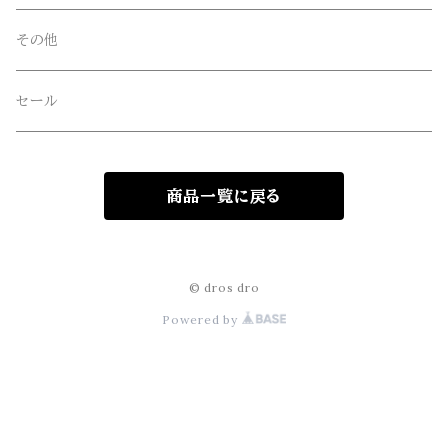
Four Seasons Garage(FSG)
その他
freewaters(フリーウォータース)
セール
GLOBE(グローブ)
商品一覧に戻る
GLOMA NAUTICA(グローマノーティカ)
hanakazari(ハナカザリ)
© dros dro
Powered by
Hub&Spoke(ハブアンドスポーク)
JHANKSON(ジャンクソン)