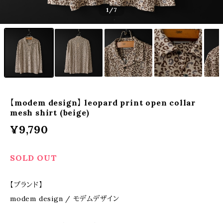
1
/7
【modem design】 leopard print open collar
mesh shirt (beige)
¥9,790
SOLD OUT
【ブランド】
modem design / モデムデザイン