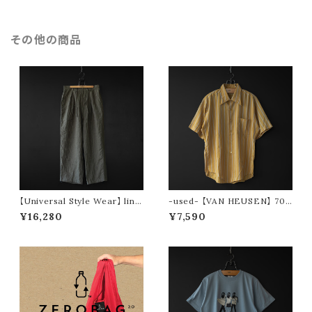
その他の商品
【Universal Style Wear】 line
-used- 【VAN HEUSEN】 70s
n easy tuck pants (olive)
stripe s/s shirt
¥16,280
¥7,590