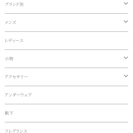
ブランド別
ACE SNKR(エーススニーカー)
メンズ
Anapau,Seaing,ANAPAU UG
トップス
レディース
Tシャツ
Blundstone(ブランドストーン)
ボトムス
小物
ロンT
ロング
CameOne(ケイムワン)
セットアップ
帽子、マフラー、手袋
アクセサリー
スウェット / トレーナー
ショート
CANDY DESIGN&WORKS(CDW)
シューズ
メガネ、サングラス
リング
アンダーウェア
ニット / セーター
水陸両用ショートパンツ
シューズ
collonil(コロニル)
ベルト
ブレスレット、バングル
靴下
パーカー
サンダル
CountyComm(カウンティーコム)
腕時計
ネックレス
フレグランス