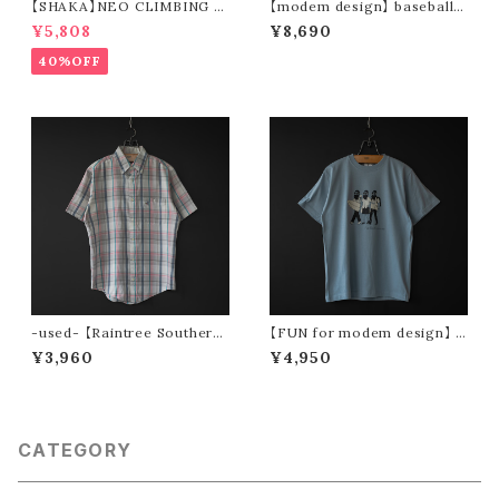
【SHAKA】NEO CLIMBING B
【modem design】 baseball t
F (taupe / army)
ee (white × red)
¥5,808
¥8,690
40%OFF
-used- 【Raintree Southern
【FUN for modem design】 t
Collection by Hampton】 90
hree oji tee (blue)
¥3,960
¥4,950
s s/s button-down shirt
CATEGORY