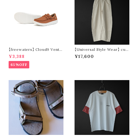
【freewaters】 Cloud9 Ventu
【Universal Style Wear】 cur
re - Lace Up (brown)
ve painter pants (off white)
¥3,388
¥17,600
65%OFF