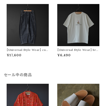
【Universal Style Wear】 cur
【Universal Style Wear】 bre
ve painter pants (indigo)
men tee (off white)
¥17,600
¥6,490
セール中の商品