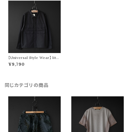
【Universal Style Wear】 lite
fatigue shirt (black)
¥9,790
同じカテゴリの商品