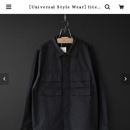
【Universal Style Wear】 lite f
atigue shirt (black) | dros dr
o