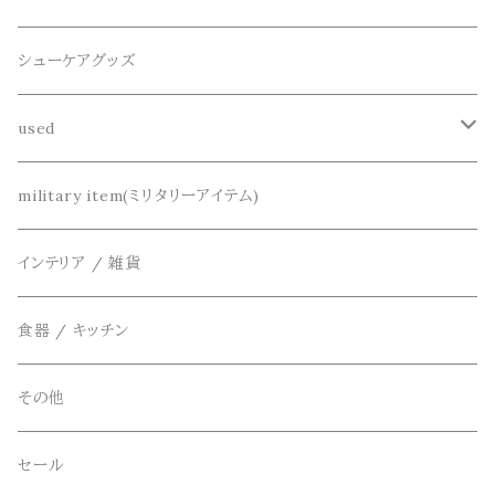
半袖シャツ
decka(デカ)
キーアクセサリー
シューケアグッズ
シャツ
dros dro(ドロスドロ)
財布、コインケース、マネークリップ
used
カーディガン
DETAIL(ディティール)
鞄
リメイク
military item(ミリタリーアイテム)
ベスト
THE FLAVOR DESIGN(ザ フレーバーデザイン)
アクセサリー
インテリア / 雑貨
アウター
FOB FACTORY(エフオービーファクトリー)
食器 / キッチン
Four Seasons Garage(FSG)
その他
freewaters(フリーウォータース)
セール