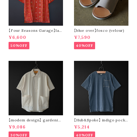
【Four Seasons Garage】lad
【blue over】fosco (velour)
der stripe open collar s/s s
¥6,600
¥7,590
hirt (orange)
50%OFF
40%OFF
【modem design】 gardenin
【Hub&Spoke】 indigo pocke
g s/s shirt (sand)
t t-shirt (light indigo)
¥9,086
¥5,214
30%OFF
40%OFF