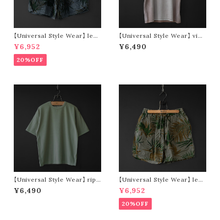
【Universal Style Wear】 leaf
【Universal Style Wear】 vint
short pants (black)
age type tee (pink)
¥6,952
¥6,490
20%OFF
【Universal Style Wear】 ripp
【Universal Style Wear】 leaf
le stretch wide tee (green)
short pants (olive)
¥6,490
¥6,952
20%OFF