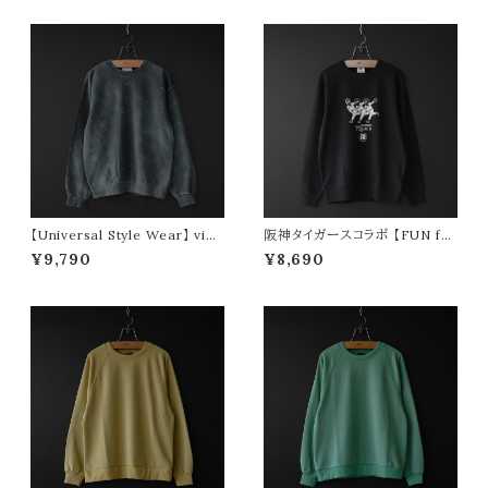
【Universal Style Wear】 vint
阪神タイガースコラボ 【FUN for
age style crew sweat (blac
modem design × HANSHIN
¥9,790
¥8,690
k)
Tigers】 pitching OJI light s
weat (black)