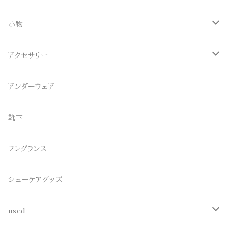
Tシャツ
Blundstone(ブランドストーン)
ボトムス
小物
ロンT
ロング
CameOne(ケイムワン)
セットアップ
帽子、マフラー、手袋
アクセサリー
スウェット / トレーナー
ショート
CANDY DESIGN&WORKS(CDW)
シューズ
メガネ、サングラス
リング
アンダーウェア
ニット / セーター
水陸両用ショートパンツ
シューズ
collonil(コロニル)
ベルト
ブレスレット、バングル
靴下
パーカー
サンダル
CountyComm(カウンティーコム)
腕時計
ネックレス
フレグランス
半袖シャツ
decka(デカ)
キーアクセサリー
シューケアグッズ
シャツ
dros dro(ドロスドロ)
財布、コインケース、マネークリップ
used
カーディガン