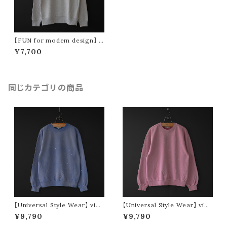
【FUN for modem design】 Y
OURE THE JACKPOT light
¥7,700
sweat (oatmeal)
同じカテゴリの商品
【Universal Style Wear】 vint
【Universal Style Wear】 vint
age style crew sweat (blue)
age style crew sweat (pink)
¥9,790
¥9,790