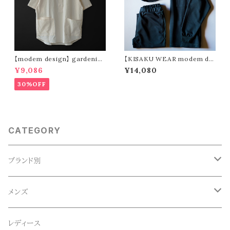
【modem design】 gardenin
【KISAKU WEAR modem de
g s/s shirt (sand)
sign】kisaku ponte FW (3col
¥9,086
¥14,080
ors)
30%OFF
CATEGORY
ブランド別
ACE SNKR(エーススニーカー)
メンズ
Anapau,Seaing,ANAPAU UG
トップス
レディース