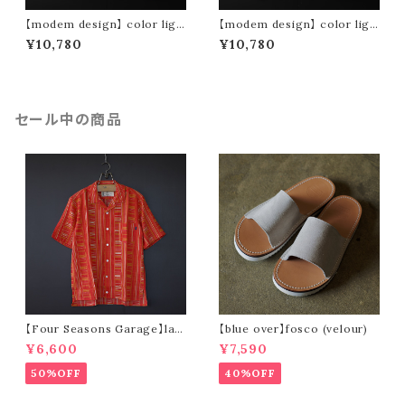
【modem design】 color ligh
【modem design】 color ligh
t sweat (yellow)
t sweat (green)
¥10,780
¥10,780
セール中の商品
【Four Seasons Garage】lad
【blue over】fosco (velour)
der stripe open collar s/s s
¥6,600
¥7,590
hirt (orange)
50%OFF
40%OFF