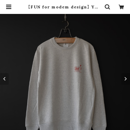
【FUN for modem design】 YOU
RE THE JACKPOT light sweat
(oatmeal) | dros dro