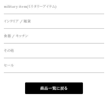
DETAIL(ディティール)
鞄
リメイク
military item(ミリタリーアイテム)
ベスト
THE FLAVOR DESIGN(ザ フレーバーデザイン)
アクセサリー
インテリア / 雑貨
アウター
FOB FACTORY(エフオービーファクトリー)
食器 / キッチン
Four Seasons Garage(FSG)
その他
freewaters(フリーウォータース)
セール
GLOBE(グローブ)
商品一覧に戻る
GLOMA NAUTICA(グローマノーティカ)