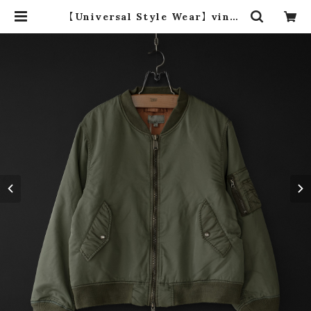
【Universal Style Wear】 vinta
ge style ma-1 type (olive) | d
ros dro