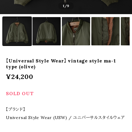
1
/9
【Universal Style Wear】 vintage style ma-1
type (olive)
¥24,200
SOLD OUT
【ブランド】
Universal Style Wear (USW) / ユニバーサルスタイルウェア