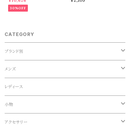
¥10,626
¥2,310
1595
30%OFF
CATEGORY
ブランド別
ACE SNKR(エーススニーカー)
メンズ
Anapau,Seaing,ANAPAU UG
トップス
レディース
Tシャツ
Blundstone(ブランドストーン)
ボトムス
小物
ロンT
ロング
CameOne(ケイムワン)
セットアップ
帽子、マフラー、手袋
アクセサリー