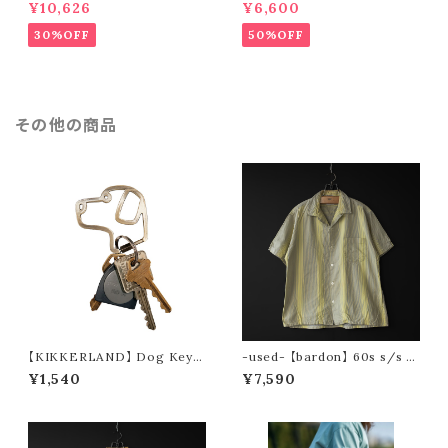
n mexican parka (olive)
der stripe open collar s/s s
¥10,626
¥6,600
hirt (orange)
30%OFF
50%OFF
その他の商品
【KIKKERLAND】 Dog Keyc
-used- 【bardon】 60s s/s m
hain
ulti stripe open collar shirt
¥1,540
¥7,590