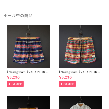
セール中の商品
【Nasngwam.】VACATION S
【Nasngwam.】VACATION S
HORTS (navy)
HORTS (green)
¥5,280
¥5,280
40%OFF
40%OFF