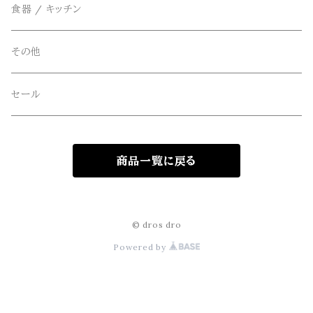
FOB FACTORY(エフオービーファクトリー)
食器 / キッチン
Four Seasons Garage(FSG)
その他
freewaters(フリーウォータース)
セール
GLOBE(グローブ)
商品一覧に戻る
GLOMA NAUTICA(グローマノーティカ)
hanakazari(ハナカザリ)
© dros dro
Powered by
Hub&Spoke(ハブアンドスポーク)
JHANKSON(ジャンクソン)