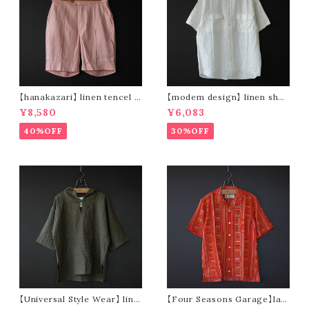
【hanakazari】 linen tencel s
【modem design】 linen shor
hort pants (pink)
t sleeve shirt (white)
¥8,580
¥6,083
40%OFF
30%OFF
【Universal Style Wear】 line
【Four Seasons Garage】lad