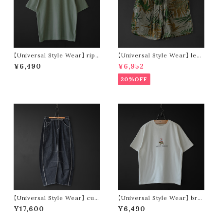
【Universal Style Wear】 ripp
【Universal Style Wear】 leaf
le stretch wide tee (green)
short pants (olive)
¥6,490
¥6,952
20%OFF
【Universal Style Wear】 cur
【Universal Style Wear】 bre
ve painter pants (indigo)
men tee (off white)
¥17,600
¥6,490