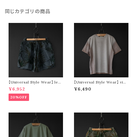
同じカテゴリの商品
【Universal Style Wear】 leaf
【Universal Style Wear】 vint
short pants (black)
age type tee (pink)
¥6,952
¥6,490
20%OFF