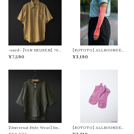
-used- 【VAN HEUSEN】 70s
【ROTOTO】 ALLROUNDER
stripe s/s shirt
”BREEZE SLEEVE” R5168
¥7,590
¥3,190
【Universal Style Wear】 line
【ROTOTO】 ALLROUNDER
n mexican parka (olive)
TECH-MESH "NO SHOW" R