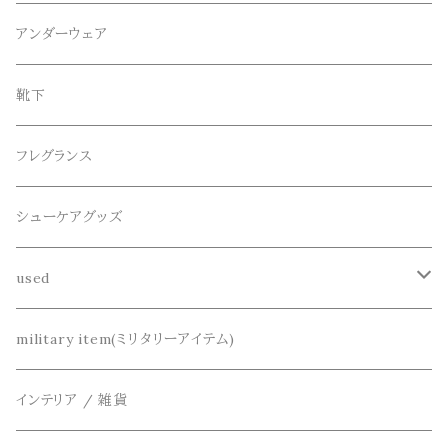
スウェット / トレーナー
ショート
CANDY DESIGN&WORKS(CDW)
シューズ
メガネ、サングラス
リング
アンダーウェア
ニット / セーター
水陸両用ショートパンツ
シューズ
collonil(コロニル)
ベルト
ブレスレット、バングル
靴下
パーカー
サンダル
CountyComm(カウンティーコム)
腕時計
ネックレス
フレグランス
半袖シャツ
decka(デカ)
キーアクセサリー
シューケアグッズ
シャツ
dros dro(ドロスドロ)
財布、コインケース、マネークリップ
used
カーディガン
DETAIL(ディティール)
鞄
リメイク
military item(ミリタリーアイテム)
ベスト
THE FLAVOR DESIGN(ザ フレーバーデザイン)
アクセサリー
インテリア / 雑貨
アウター