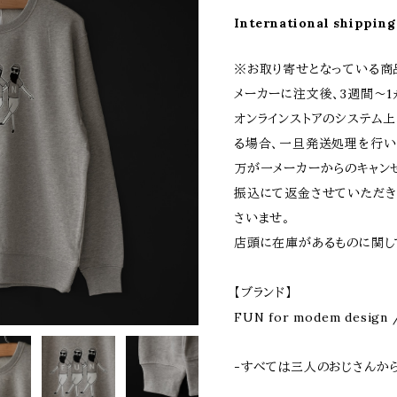
International shipping
※お取り寄せとなっている商
メーカーに注文後、3週間〜
オンラインストアのシステム
る場合、一旦発送処理を行い
万が一メーカーからのキャン
振込にて返金させていただき
さいませ。
店頭に在庫があるものに関し
【ブランド】
FUN for modem desi
-すべては三人のおじさんか