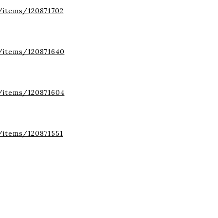
/items/120871702
/items/120871640
/items/120871604
/items/120871551