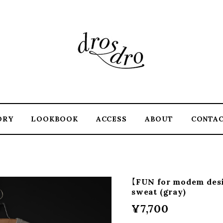
ORY
LOOKBOOK
ACCESS
ABOUT
CONTA
【FUN for modem desi
sweat (gray)
¥7,700