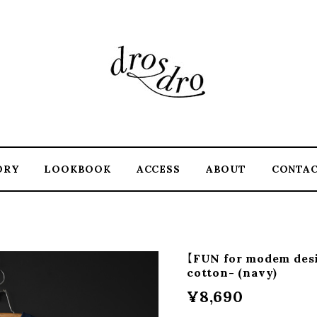
ORY
LOOKBOOK
ACCESS
ABOUT
CONTA
【FUN for modem desi
cotton- (navy)
¥8,690