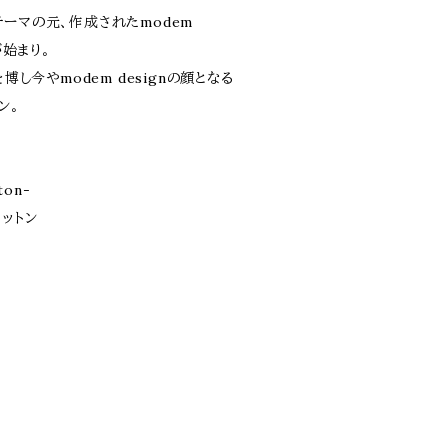
ーマの元、作成されたmodem
が始まり。
博し今やmodem designの顔となる
ン。
ton-
コットン