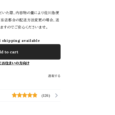
だいた際、内容物の量により佐川急便
。当店都合の配送方法変更の場合、送
ますのでご安心くださいませ。
l shipping available
d to cart
にお住まいの方向け
通報する
(126)