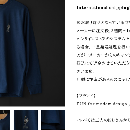
International shipping
※お取り寄せとなっている商
メーカーに注文後、3週間〜
オンラインストアのシステム
る場合、一旦発送処理を行い
万が一メーカーからのキャン
振込にて返金させていただき
さいませ。
店頭に在庫があるものに関し
【ブランド】
FUN for modem desi
-すべては三人のおじさんか