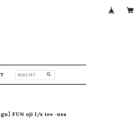
CT
gn】 FUN oji l/s tee -usa