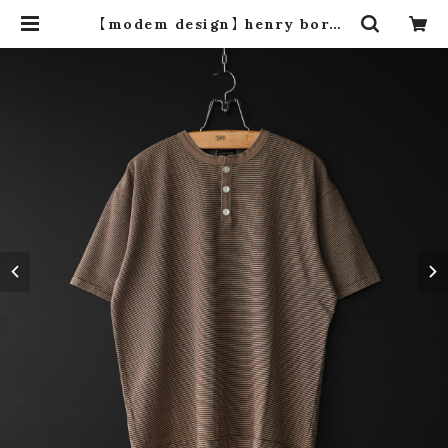
【modem design】 henry borde
r t-shirt (brown) | dros dro