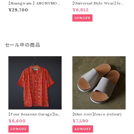
【Nasngwam.】 ANONYMOU
【Universal Style Wear】 leaf
S PANTS (size S)
short pants (black)
¥29,700
¥6,952
20%OFF
セール中の商品
【Four Seasons Garage】lad
【blue over】fosco (velour)
der stripe open collar s/s s
¥6,600
¥7,590
hirt (orange)
50%OFF
40%OFF