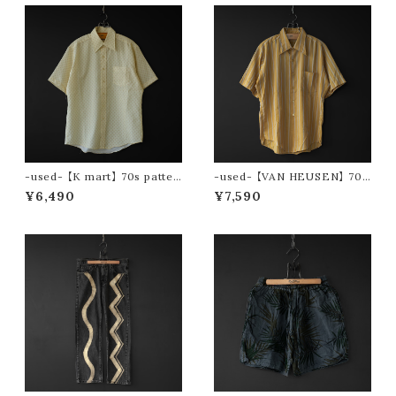
-used- 【K mart】 70s patter
-used- 【VAN HEUSEN】 70s
n s/s shirt
stripe s/s shirt
¥6,490
¥7,590