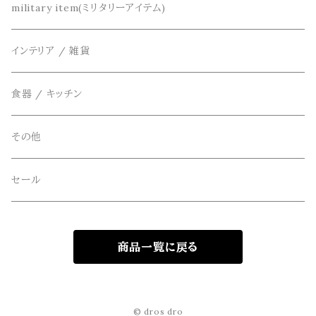
DETAIL(ディティール)
鞄
リメイク
military item(ミリタリーアイテム)
ベスト
THE FLAVOR DESIGN(ザ フレーバーデザイン)
アクセサリー
インテリア / 雑貨
アウター
FOB FACTORY(エフオービーファクトリー)
食器 / キッチン
Four Seasons Garage(FSG)
その他
freewaters(フリーウォータース)
セール
GLOBE(グローブ)
商品一覧に戻る
GLOMA NAUTICA(グローマノーティカ)
hanakazari(ハナカザリ)
© dros dro