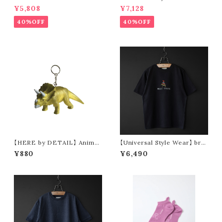
F (taupe / army)
ck wide short pants
¥5,808
¥7,128
40%OFF
40%OFF
【HERE by DETAIL】 Animal
【Universal Style Wear】 bre
Keyring “Triceratops”
men tee (black)
¥880
¥6,490