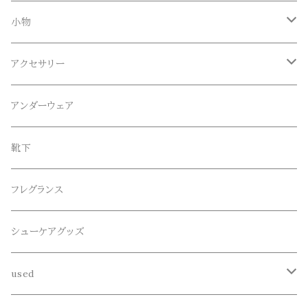
Tシャツ
Blundstone(ブランドストーン)
ボトムス
小物
ロンT
ロング
CameOne(ケイムワン)
セットアップ
帽子、マフラー、手袋
アクセサリー
スウェット / トレーナー
ショート
CANDY DESIGN&WORKS(CDW)
シューズ
メガネ、サングラス
リング
アンダーウェア
ニット / セーター
水陸両用ショートパンツ
シューズ
collonil(コロニル)
ベルト
ブレスレット、バングル
靴下
パーカー
サンダル
CountyComm(カウンティーコム)
腕時計
ネックレス
フレグランス
半袖シャツ
decka(デカ)
キーアクセサリー
シューケアグッズ
シャツ
dros dro(ドロスドロ)
財布、コインケース、マネークリップ
used
カーディガン