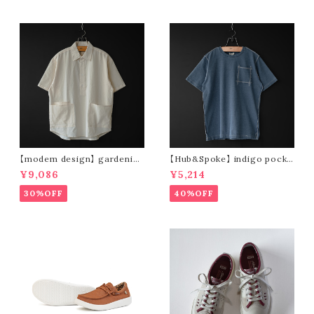
【modem design】 gardenin
【Hub&Spoke】 indigo pocke
g s/s shirt (sand)
t t-shirt (light indigo)
¥9,086
¥5,214
30%OFF
40%OFF