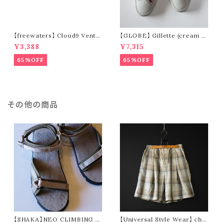
【freewaters】 Cloud9 Ventu
【GLOBE】 Gillette (cream /
re - Lace Up (brown)
pomegranate)
¥3,388
¥7,315
65%OFF
65%OFF
その他の商品
【SHAKA】NEO CLIMBING B
【Universal Style Wear】 che