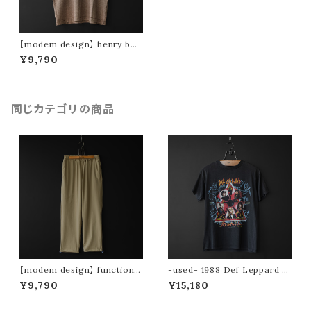
【modem design】 henry bor
der t-shirt (brown)
¥9,790
同じカテゴリの商品
【modem design】 functional
-used- 1988 Def Leppard to
drawstring pants (beige)
ur tee (Hysteria)
¥9,790
¥15,180