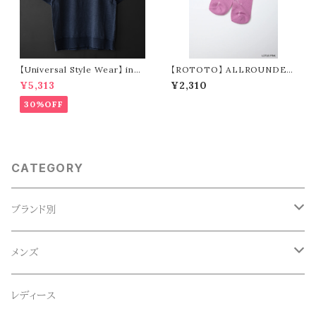
【Universal Style Wear】 indi
【ROTOTO】 ALLROUNDER
go seam tee
TECH-MESH "NO SHOW" R
¥5,313
¥2,310
1595
30%OFF
CATEGORY
ブランド別
ACE SNKR(エーススニーカー)
メンズ
Anapau,Seaing,ANAPAU UG
トップス
レディース