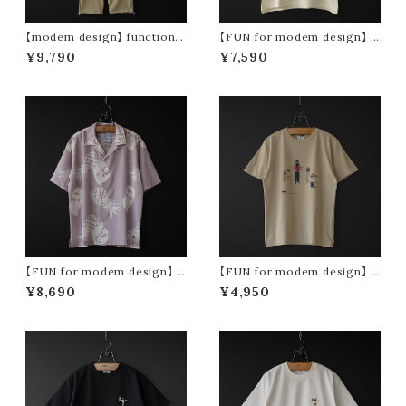
【modem design】 functional
【FUN for modem design】 f
drawstring pants (beige)
un life oji tee (white)
¥9,790
¥7,590
【FUN for modem design】 p
【FUN for modem design】 p
ine oji s/s shirt (pink)
achypodium oji tee (sand)
¥8,690
¥4,950