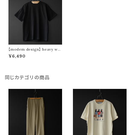
【modem design】 heavy wei
ght tee -usa cotton- (blac
¥6,490
k)
同じカテゴリの商品