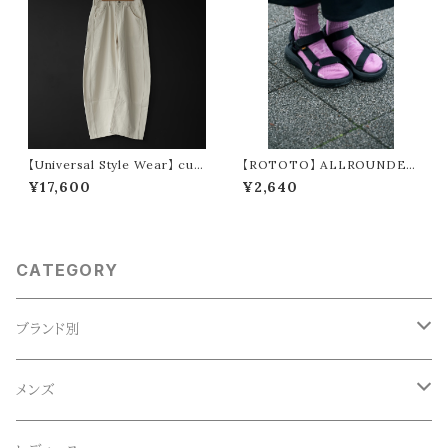
【Universal Style Wear】 cur
【ROTOTO】 ALLROUNDER
ve painter pants (off white)
TECH-MESH "CREW" R159
¥17,600
¥2,640
3
CATEGORY
ブランド別
ACE SNKR(エーススニーカー)
メンズ