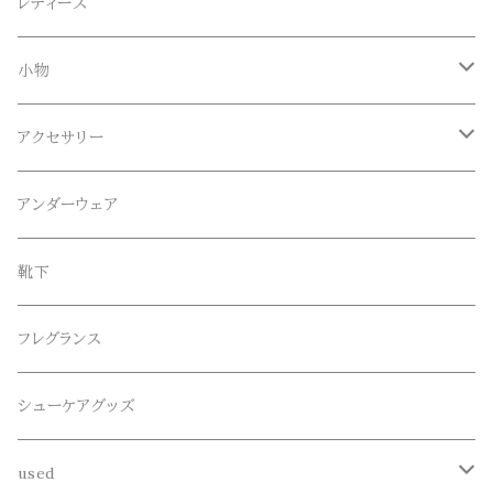
Anapau,Seaing,ANAPAU UG
トップス
レディース
Tシャツ
Blundstone(ブランドストーン)
ボトムス
小物
ロンT
ロング
CameOne(ケイムワン)
セットアップ
帽子、マフラー、手袋
アクセサリー
スウェット / トレーナー
ショート
CANDY DESIGN&WORKS(CDW)
シューズ
メガネ、サングラス
リング
アンダーウェア
ニット / セーター
水陸両用ショートパンツ
シューズ
collonil(コロニル)
ベルト
ブレスレット、バングル
靴下
パーカー
サンダル
CountyComm(カウンティーコム)
腕時計
ネックレス
フレグランス
半袖シャツ
decka(デカ)
キーアクセサリー
シューケアグッズ
シャツ
dros dro(ドロスドロ)
財布、コインケース、マネークリップ
used