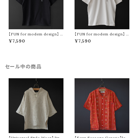
【FUN for modem design】 b
【FUN for modem design】 b
eer & gyoza ojisan tee -us
eer & gyoza ojisan tee -us
¥7,590
¥7,590
a cotton- (black)
a cotton- (white)
セール中の商品
【Universal Style Wear】 line
【Four Seasons Garage】lad