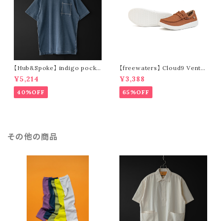
【Hub&Spoke】 indigo pocke
【freewaters】 Cloud9 Ventu
t t-shirt (light indigo)
re - Lace Up (brown)
¥5,214
¥3,388
40%OFF
65%OFF
その他の商品