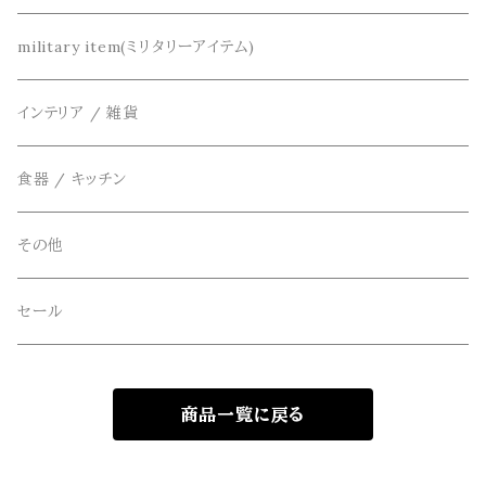
カーディガン
DETAIL(ディティール)
鞄
リメイク
military item(ミリタリーアイテム)
ベスト
THE FLAVOR DESIGN(ザ フレーバーデザイン)
アクセサリー
インテリア / 雑貨
アウター
FOB FACTORY(エフオービーファクトリー)
食器 / キッチン
Four Seasons Garage(FSG)
その他
freewaters(フリーウォータース)
セール
GLOBE(グローブ)
商品一覧に戻る
GLOMA NAUTICA(グローマノーティカ)