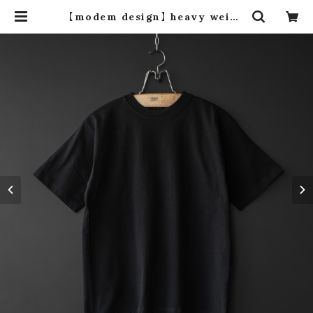
【modem design】 heavy weigh
t tee -usa cotton- (black) | dr
os dro