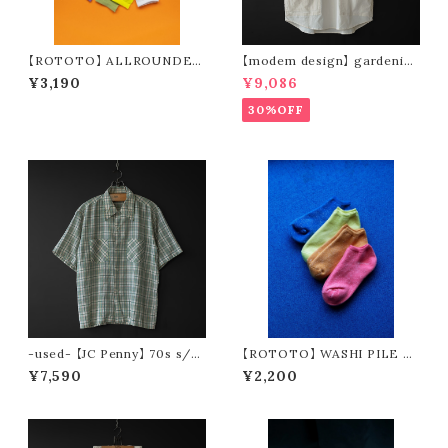
【ROTOTO】 ALLROUNDER
【modem design】 gardenin
TECH-MESH ”ARM SLEEV
g s/s shirt (sand)
¥3,190
¥9,086
E” R5167
30%OFF
-used- 【JC Penny】 70s s/s
【ROTOTO】 WASHI PILE S
check shirt
HORT SOCKS R1512
¥7,590
¥2,200