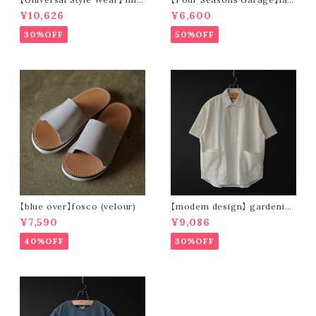
n mexican parka (off white)
der stripe open collar s/s s
¥10,626
¥6,600
hirt (orange)
30%OFF
50%OFF
【blue over】fosco (velour)
【modem design】 gardenin
g s/s shirt (sand)
¥7,590
¥9,086
40%OFF
30%OFF