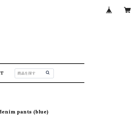
CT
enim pants (blue)