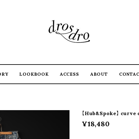
ORY
LOOKBOOK
ACCESS
ABOUT
CONTA
【Hub&Spoke】 curve d
¥18,480