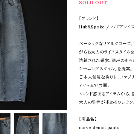
SOLD OUT
【ブランド】
Hub&Spoke / ハブアンド
ベーシックなリアルクローズ
がらも大人のライフスタイル
洗練された感覚、深みのある
ジーニングスタイル」を提案。
日本人気質な拘りを、ファブ
アイテムで展開。
トレンド感あるアイテムから、
大人の男性が求めるワンラン
【商品名】
curve denim pants