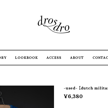
ORY
LOOKBOOK
ACCESS
ABOUT
CONTA
-used- 【dutch milita
¥6,380