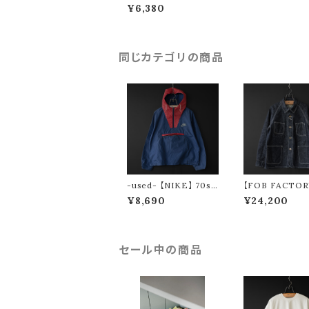
ry】 boa lining coat
¥6,380
同じカテゴリの商品
-used- 【NIKE】 70s
【FOB FACTOR
nylon pullover parka
OVER ALL
¥8,690
¥24,200
made in USA
セール中の商品