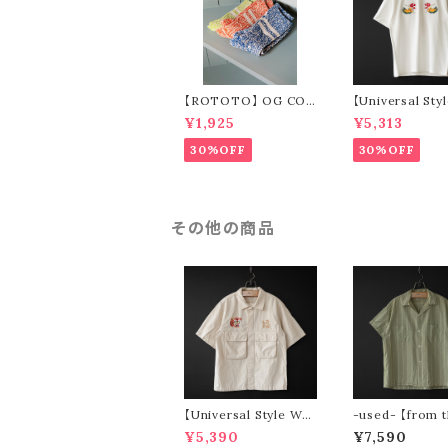
【ROTOTO】 OG COT
【Universal Sty
TON SLUB STRIPE
ar】 dragon so
¥1,925
¥5,313
SOCKS R1485
t-shirt (off whi
30%OFF
30%OFF
その他の商品
【Universal Style We
-used- 【from 
ar】 viet-fatigue s/s
9 Collection】
¥5,390
¥7,590
shirt (off white)
s/s open colla