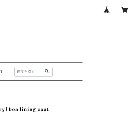
CT
ry】 boa lining coat