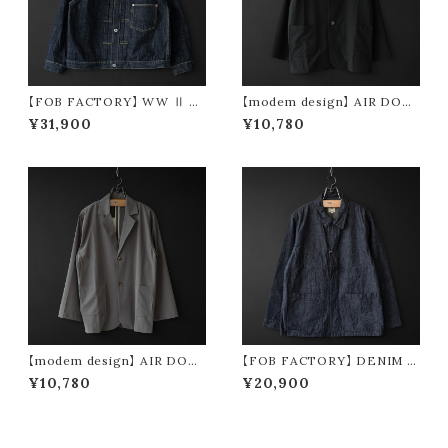
【FOB FACTORY】 WW Ⅱ D
【modem design】 AIR DOTS
ENIM BLOUSE
tailored jacket (black)
¥31,900
¥10,780
【modem design】 AIR DOTS
【FOB FACTORY】 DENIM C
tailored jacket (gray)
OVER ALL
¥10,780
¥20,900