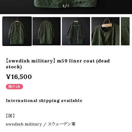
1
/7
【swedish military】 m59 liner coat (dead
stock)
¥16,500
残り1点
International shipping available
【国】
swedish military / スウェーデン軍