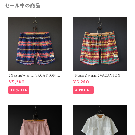
セール中の商品
【Nasngwam.】VACATION S
【Nasngwam.】VACATION S
HORTS (navy)
HORTS (green)
¥5,280
¥5,280
40%OFF
40%OFF