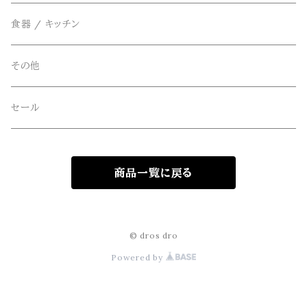
FOB FACTORY(エフオービーファクトリー)
食器 / キッチン
Four Seasons Garage(FSG)
その他
freewaters(フリーウォータース)
セール
GLOBE(グローブ)
商品一覧に戻る
GLOMA NAUTICA(グローマノーティカ)
hanakazari(ハナカザリ)
© dros dro
Powered by
Hub&Spoke(ハブアンドスポーク)