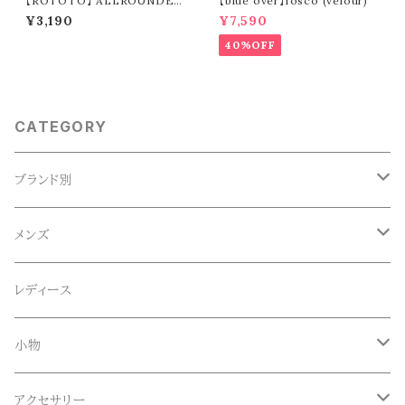
【ROTOTO】 ALLROUNDER
【blue over】fosco (velour)
”BREEZE SLEEVE” R5168
¥3,190
¥7,590
40%OFF
CATEGORY
ブランド別
ACE SNKR(エーススニーカー)
メンズ
Anapau,Seaing,ANAPAU UG
トップス
レディース
Tシャツ
Blundstone(ブランドストーン)
ボトムス
小物
ロンT
ロング
CameOne(ケイムワン)
セットアップ
帽子、マフラー、手袋
アクセサリー