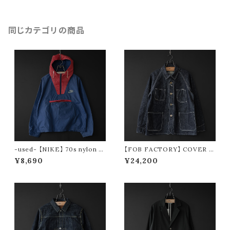
同じカテゴリの商品
-used- 【NIKE】 70s nylon p
【FOB FACTORY】 COVER A
ullover parka made in USA
LL
¥8,690
¥24,200