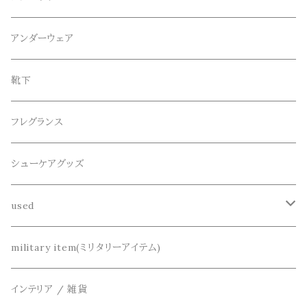
スウェット / トレーナー
ショート
CANDY DESIGN&WORKS(CDW)
シューズ
メガネ、サングラス
リング
アンダーウェア
ニット / セーター
水陸両用ショートパンツ
シューズ
collonil(コロニル)
ベルト
ブレスレット、バングル
靴下
パーカー
サンダル
CountyComm(カウンティーコム)
腕時計
ネックレス
フレグランス
半袖シャツ
decka(デカ)
キーアクセサリー
シューケアグッズ
シャツ
dros dro(ドロスドロ)
財布、コインケース、マネークリップ
used
カーディガン
DETAIL(ディティール)
鞄
リメイク
military item(ミリタリーアイテム)
ベスト
THE FLAVOR DESIGN(ザ フレーバーデザイン)
アクセサリー
インテリア / 雑貨
アウター