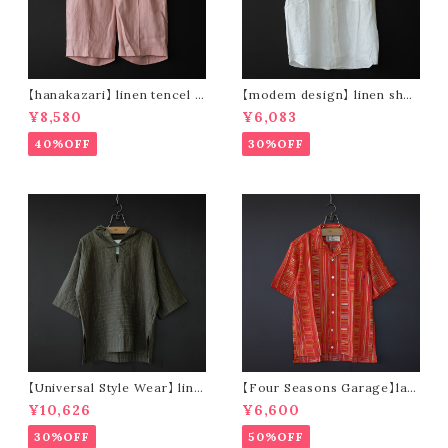
【hanakazari】 linen tencel s
【modem design】 linen shor
hort pants (pink)
t sleeve shirt (white)
¥8,580
¥6,083
40%OFF
30%OFF
【Universal Style Wear】 line
【Four Seasons Garage】lad
n mexican parka (olive)
der stripe open collar s/s s
¥10,626
¥6,600
hirt (orange)
30%OFF
50%OFF