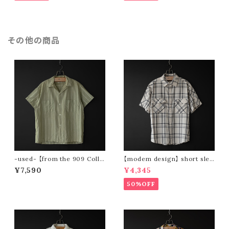
その他の商品
-used- 【from the 909 Colle
【modem design】 short slee
ction】 60s〜 s/s open colla
ve check shirt
¥7,590
¥4,345
r shirt
50%OFF