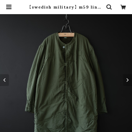
【swedish military】 m59 liner
coat (dead stock) | dros dro