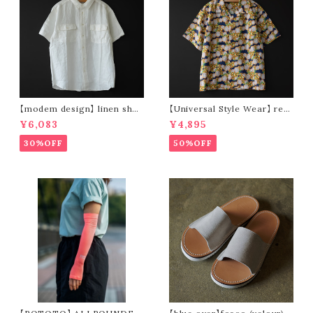
【modem design】 linen shor
【Universal Style Wear】 res
t sleeve shirt (white)
ort shirt (yellow × blue)
¥6,083
¥4,895
30%OFF
50%OFF