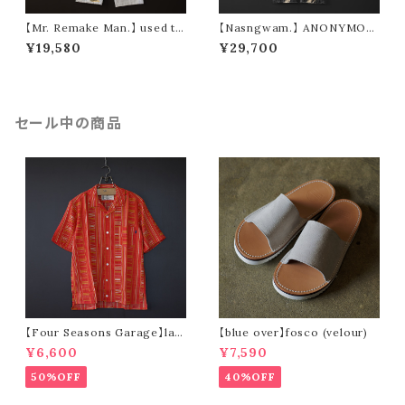
【Mr. Remake Man.】 used ta
【Nasngwam.】 ANONYMOU
pestry remake pants ④ (siz
S PANTS (size M)
¥19,580
¥29,700
e M)
セール中の商品
【Four Seasons Garage】lad
【blue over】fosco (velour)
der stripe open collar s/s s
¥6,600
¥7,590
hirt (orange)
50%OFF
40%OFF