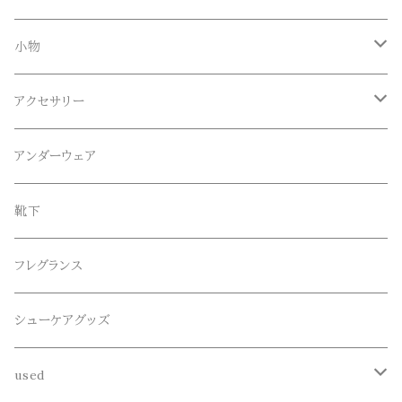
Tシャツ
Blundstone(ブランドストーン)
ボトムス
小物
ロンT
ロング
CameOne(ケイムワン)
セットアップ
帽子、マフラー、手袋
アクセサリー
スウェット / トレーナー
ショート
CANDY DESIGN&WORKS(CDW)
シューズ
メガネ、サングラス
リング
アンダーウェア
ニット / セーター
水陸両用ショートパンツ
シューズ
collonil(コロニル)
ベルト
ブレスレット、バングル
靴下
パーカー
サンダル
CountyComm(カウンティーコム)
腕時計
ネックレス
フレグランス
半袖シャツ
decka(デカ)
キーアクセサリー
シューケアグッズ
シャツ
dros dro(ドロスドロ)
財布、コインケース、マネークリップ
used
カーディガン