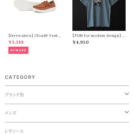
【freewaters】 Cloud9 Ventu
【FUN for modem design】 t
re - Lace Up (brown)
hree oji tee (blue)
¥3,388
¥4,950
65%OFF
CATEGORY
ブランド別
ACE SNKR(エーススニーカー)
メンズ
Anapau,Seaing,ANAPAU UG
トップス
レディース