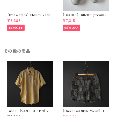
【freewaters】 Cloud9 Ventu
【GLOBE】 Gillette (cream /
re - Lace Up (brown)
pomegranate)
¥3,388
¥7,315
65%OFF
65%OFF
その他の商品
-used- 【VAN HEUSEN】 70s
【Universal Style Wear】 HAV
stripe s/s shirt
-A-HANK bandanna patchw