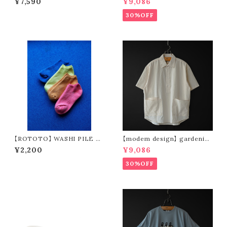
¥7,590
¥9,086
ork short pants (charcoal)
30%OFF
【ROTOTO】 WASHI PILE S
【modem design】 gardenin
HORT SOCKS R1512
g s/s shirt (sand)
¥2,200
¥9,086
30%OFF