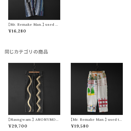
【Mr. Remake Man.】 used M
exican Parka remake pants
¥16,280
④ (size L)
同じカテゴリの商品
【Nasngwam.】 ANONYMOU
【Mr. Remake Man.】 used ta
S PANTS (size S)
pestry remake pants ③ (siz
¥29,700
¥19,580
e M)