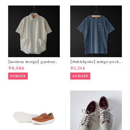
【modem design】 gardenin
【Hub&Spoke】 indigo pocke
g s/s shirt (sand)
t t-shirt (light indigo)
¥9,086
¥5,214
30%OFF
40%OFF