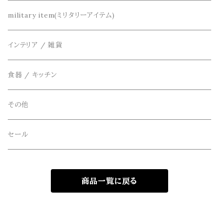
DETAIL(ディティール)
鞄
リメイク
military item(ミリタリーアイテム)
ベスト
THE FLAVOR DESIGN(ザ フレーバーデザイン)
アクセサリー
インテリア / 雑貨
アウター
FOB FACTORY(エフオービーファクトリー)
食器 / キッチン
Four Seasons Garage(FSG)
その他
freewaters(フリーウォータース)
セール
GLOBE(グローブ)
商品一覧に戻る
GLOMA NAUTICA(グローマノーティカ)