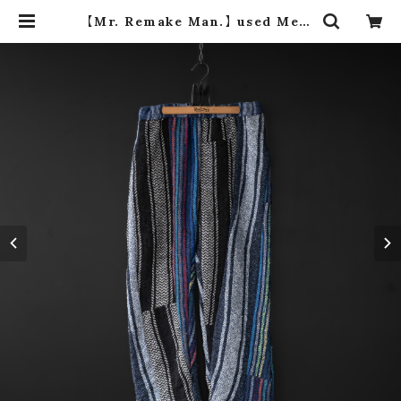
【Mr. Remake Man.】 used Mexi
can Parka remake pants ④ (si
ze L) | dros dro