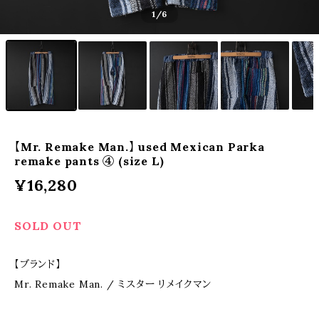
1
/6
【Mr. Remake Man.】 used Mexican Parka
remake pants ④ (size L)
¥16,280
SOLD OUT
【ブランド】
Mr. Remake Man. / ミスター リメイクマン